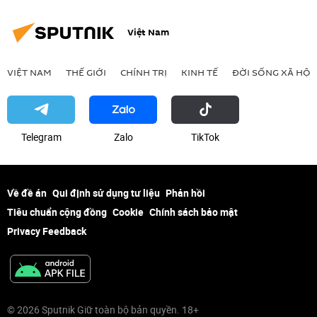
Việt Nam
VIỆT NAM
THẾ GIỚI
CHÍNH TRỊ
KINH TẾ
ĐỜI SỐNG XÃ HỘI
Telegram
Zalo
ТikТоk
Về đề án
Qui định sử dụng tư liệu
Phản hồi
Tiêu chuẩn cộng đồng
Cookie
Chính sách bảo mật
Privacy Feedback
© 2026 Sputnik Giữ toàn bộ bản quyền. 18+