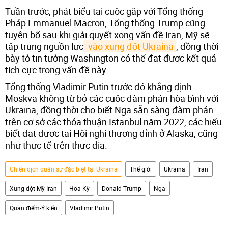
Tuần trước, phát biểu tại cuộc gặp với Tổng thống
Pháp Emmanuel Macron, Tổng thống Trump cũng
tuyên bố sau khi giải quyết xong vấn đề Iran, Mỹ sẽ
tập trung nguồn lực
 vào xung đột Ukraina
, đồng thời
bày tỏ tin tưởng Washington có thể đạt được kết quả
tích cực trong vấn đề này.
Tổng thống Vladimir Putin trước đó khẳng định
Moskva không từ bỏ các cuộc đàm phán hòa bình với
Ukraina, đồng thời cho biết Nga sẵn sàng đàm phán
trên cơ sở các thỏa thuận Istanbul năm 2022, các hiểu
biết đạt được tại Hội nghị thượng đỉnh ở Alaska, cũng
như thực tế trên thực địa.
Chiến dịch quân sự đặc biệt tại Ukraina
Thế giới
Ukraina
Iran
Xung đột Mỹ-Iran
Hoa Kỳ
Donald Trump
Nga
Quan điểm-Ý kiến
Vladimir Putin