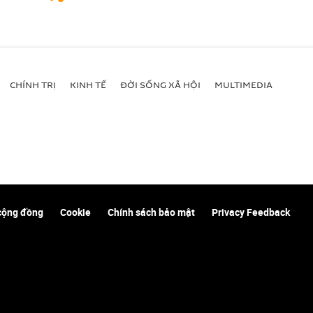
CHÍNH TRỊ
KINH TẾ
ĐỜI SỐNG XÃ HỘI
MULTIMEDIA
cộng đồng
Cookie
Chính sách bảo mật
Privacy Feedback