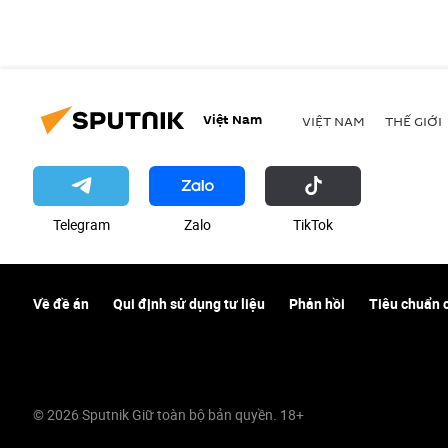
Việt Nam
VIỆT NAM
THẾ GIỚI
Telegram
Zalo
ТikТоk
Về đề án
Qui định sử dụng tư liệu
Phản hồi
Tiêu chuẩn 
© 2026 Sputnik Giữ toàn bộ bản quyền. 18+