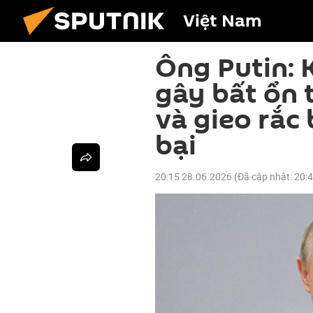
Việt Nam
Ông Putin: 
gây bất ổn t
và gieo rắc
bại
20:15 28.06.2026
(Đã cập nhật:
20: