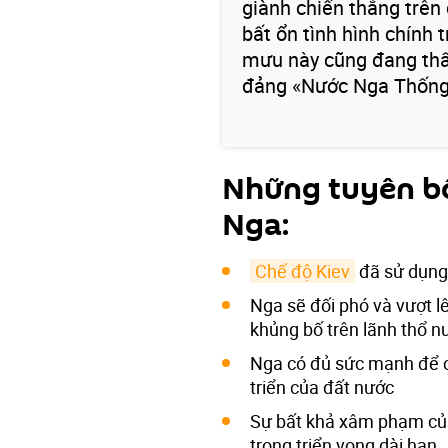
giành chiến thắng trên
bất ổn tình hình chính 
mưu này cũng đang thất 
đảng «Nước Nga Thống
Những tuyên b
Nga:
Chế độ Kiev
đã sử dụng
Nga sẽ đối phó và vượt l
khủng bố trên lãnh thổ 
Nga có đủ sức mạnh để c
triển của đất nước
Sự bất khả xâm phạm của
trong triển vọng dài hạn