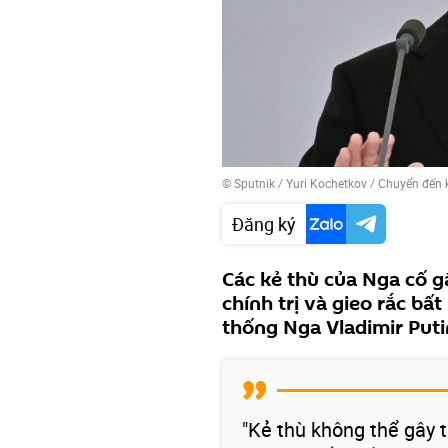
© Sputnik / Yuri Kochetkov
/
Chuyển đến 
Đăng ký
Các kẻ thù của Nga cố g
chính trị và gieo rắc bấ
thống Nga Vladimir Puti
"Kẻ thù không thể gây 