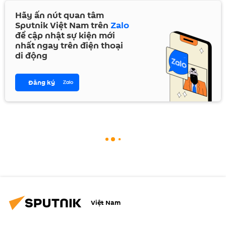
Hãy ấn nút quan tâm
Sputnik Việt Nam trên
Zalo
để cập nhật sự kiện mới
nhất ngay trên điện thoại
di động
Đăng ký
Việt Nam