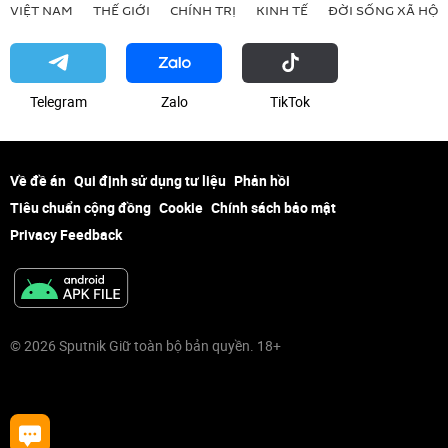
VIỆT NAM
THẾ GIỚI
CHÍNH TRỊ
KINH TẾ
ĐỜI SỐNG XÃ HỘI
Telegram
Zalo
ТikТоk
Về đề án
Qui định sử dụng tư liệu
Phản hồi
Tiêu chuẩn cộng đồng
Cookie
Chính sách bảo mật
Privacy Feedback
© 2026 Sputnik Giữ toàn bộ bản quyền. 18+