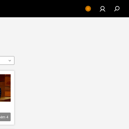
hêm
4