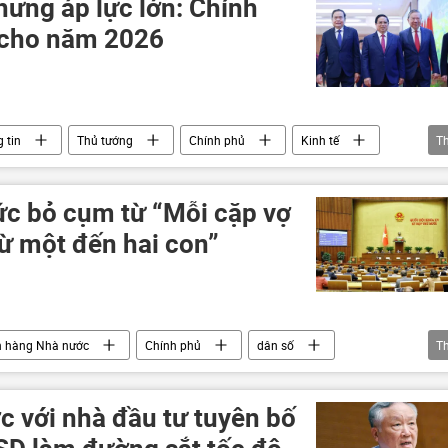
hưng áp lực lớn: Chính
 cho năm 2026
 tin
Thủ tướng
Chính phủ
Kinh tế
T
tăng trưởng kinh tế
ức bỏ cụm từ “Mỗi cặp vợ
ừ một đến hai con”
 hàng Nhà nước
Chính phủ
dân số
T
Chính sách
c với nhà đầu tư tuyên bố