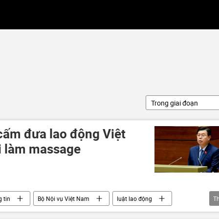
Trong giai đoạn
 cấm đưa lao động Việt
i làm massage
 tin
Bộ Nội vụ Việt Nam
luật lao động
T
o động
năng suất lao động
Quốc hội