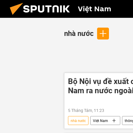
Việt Nam
nhà nước
Bộ Nội vụ đề xuất
Nam ra nước ngoà
5 Tháng Tám, 11:23
nhà nước
Việt Nam
thông
xuất khẩu lao động
người la