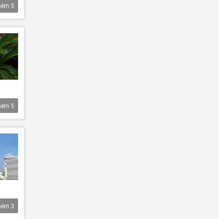
hêm
5
hêm
5
hêm
3