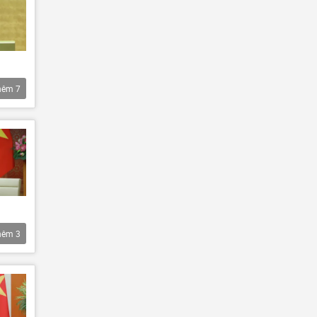
hêm
7
hêm
3