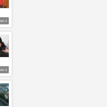
hêm
4
hêm
4