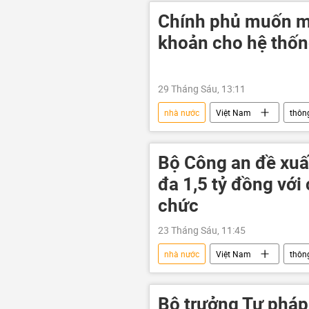
Chính phủ muốn m
khoản cho hệ thố
29 Tháng Sáu, 13:11
nhà nước
Việt Nam
thông
chiến lược phát triển kinh tế
Ngân hàng Nhà nước
Bộ Công an đề xuấ
đa 1,5 tỷ đồng với 
chức
23 Tháng Sáu, 11:45
nhà nước
Việt Nam
thông
Bộ Công an Việt Nam
Bộ trưởng Tư pháp