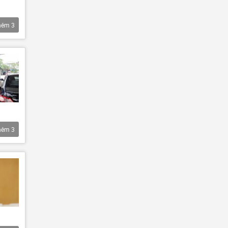
hêm
3
hêm
3