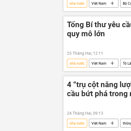
nhà nước
Việt Nam
Bộ C
công an
Chính trị
n
Tổng Bí thư yêu cầ
quy mô lớn
25 Tháng Hai, 12:11
nhà nước
Việt Nam
Tô L
Chính trị
Bộ Chính Trị VN
4 “trụ cột năng l
cầu bứt phá trong
24 Tháng Hai, 09:13
nhà nước
Việt Nam
thông