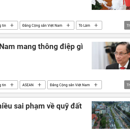
 tin
Đảng Cộng sản Việt Nam
Tô Lâm
T
nh tế
chiến lược phát triển kinh tế
thu nhập
t Nam mang thông điệp gì
 tin
ASEAN
Đảng Cộng sản Việt Nam
T
Tô Lâm
Kim Jong-un
hiều sai phạm về quỹ đất