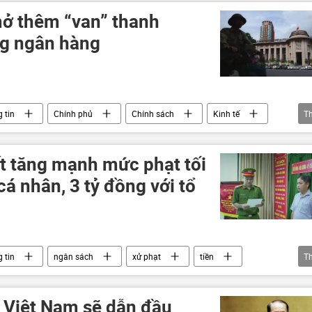
ở thêm “van” thanh
ng ngân hàng
 tin
Chính phủ
Chính sách
Kinh tế
T
tăng trưởng kinh tế
ngân sách
ngân hàng
t tăng mạnh mức phạt tối
cá nhân, 3 tỷ đồng với tổ
 tin
ngân sách
xử phạt
tiền
T
 Việt Nam sẽ dẫn đầu