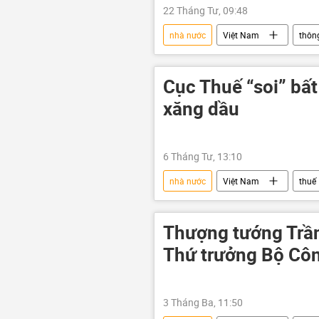
22 Tháng Tư, 09:48
nhà nước
Việt Nam
thông
đất
quản lý đất đai
Cục Thuế “soi” bấ
xăng dầu
6 Tháng Tư, 13:10
nhà nước
Việt Nam
thuế
Kinh doanh
ngân sách
Thượng tướng Trần
Thứ trưởng Bộ Cô
3 Tháng Ba, 11:50