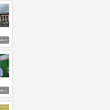
hêm
5
hêm
1