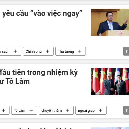
 trưởng
chiến lược phát triển kinh tế
 yêu cầu “vào việc ngay”
h sách
Chính phủ
Thủ tướng
T
ầu tiên trong nhiệm kỳ
hư Tô Lâm
Tô Lâm
chuyến thăm
ngoại giao
T
h trị
Bộ Chính Trị VN