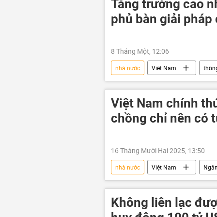
Tăng trưởng cao n
phủ bàn giải pháp
8 Tháng Một, 12:06
nhà nước
Việt Nam
thông
chiến lược phát triển kinh tế
Việt Nam chính th
chồng chỉ nên có t
16 Tháng Mười Hai 2025, 13:50
nhà nước
Việt Nam
Ngân
già hóa dân số
Xã hội
Không liên lạc đượ