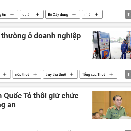
 tin
dự án
Bộ Xây dựng
nhà
T
Pháp luật
vi phạm
t thường ở doanh nghiệp
nộp thuế
truy thu thuế
Tổng cục Thuế
T
doanh nghiệp
 Quốc Tỏ thôi giữ chức
ng an