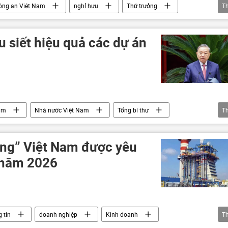
ông an Việt Nam
nghỉ hưu
Thứ trưởng
T
hân sự
bổ nhiệm
tuyển chọn, bổ nhiệm
u siết hiệu quả các dự án
âm
Nhà nước Việt Nam
Tổng bí thư
T
Kinh tế
chiến lược phát triển kinh tế
dự án
ượng” Việt Nam được yêu
 năm 2026
 tin
doanh nghiệp
Kinh doanh
T