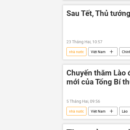
tăng trưởng kinh tế
mức tăng
Sau Tết, Thủ tướng
23 Tháng Hai, 10:57
nhà nước
Việt Nam
Chín
Phạm Minh Chính
Tết
Chuyến thăm Lào đ
mới của Tổng Bí t
5 Tháng Hai, 09:56
nhà nước
Việt Nam
Lào
Bộ Ngoại giao Việt Nam
Chín