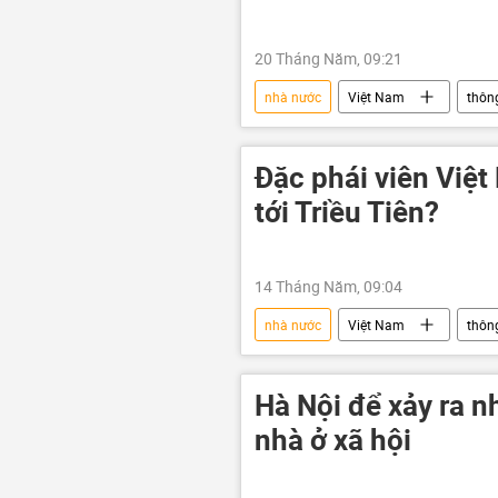
20 Tháng Năm, 09:21
nhà nước
Việt Nam
thông
nhà
Chính sách
Ki
Đặc phái viên Việ
tới Triều Tiên?
14 Tháng Năm, 09:04
nhà nước
Việt Nam
thông
Bắc Triều Tiên
Lê Hoài Trung
Hà Nội để xảy ra n
nhà ở xã hội