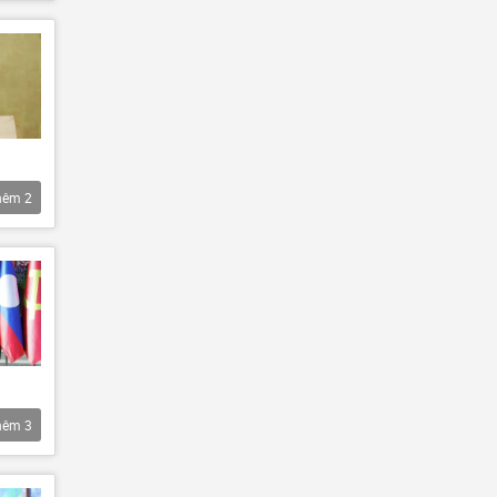
hêm
2
hêm
3