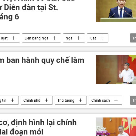
 Diễn đàn tại St.
háng 6
 luật
Liên bang Nga
Nga
luật
T
Hợp tác Nga-Việt
quan hệ song phương
quan hệ
m ban hành quy chế làm
 tin
Chính phủ
Thủ tướng
Chính sách
T
Xã hội
ơ, định hình lại chính
iai đoạn mới