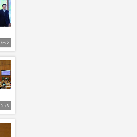
hêm
2
hêm
3