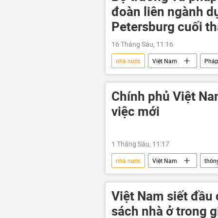
đoàn liên ngành dự
Petersburg cuối t
16 Tháng Sáu, 11:16
nhà nước
Việt Nam
Pháp
Bộ Tư pháp
hợp tác
quan hệ quốc tế
thể chế
Chính phủ Việt Na
việc mới
1 Tháng Sáu, 11:17
nhà nước
Việt Nam
thông
Kinh tế
tăng trưởng kinh tế
Việt Nam siết đầu c
sách nhà ở trong g