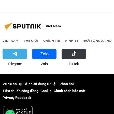
Việt Nam
VIỆT NAM
THẾ GIỚI
CHÍNH TRỊ
KINH TẾ
ĐỜI SỐNG XÃ HỘI
Telegram
Zalo
ТikТоk
Về đề án
Qui định sử dụng tư liệu
Phản hồi
Tiêu chuẩn cộng đồng
Cookie
Chính sách bảo mật
Privacy Feedback