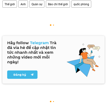
Thế giới
Anh
Quân sự
Báo chí thế giới
quốc phòng
Hãy follow
Telegram
Trà
đá vỉa hè để cập nhật tin
tức nhanh nhất và xem
những video mới mỗi
ngày!
Đăng ký