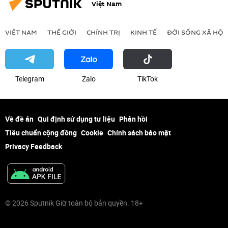
Việt Nam
VIỆT NAM
THẾ GIỚI
CHÍNH TRỊ
KINH TẾ
ĐỜI SỐNG XÃ HỘI
Telegram
Zalo
ТikТоk
Về đề án
Qui định sử dụng tư liệu
Phản hồi
Tiêu chuẩn cộng đồng
Cookie
Chính sách bảo mật
Privacy Feedback
© 2026 Sputnik Giữ toàn bộ bản quyền. 18+