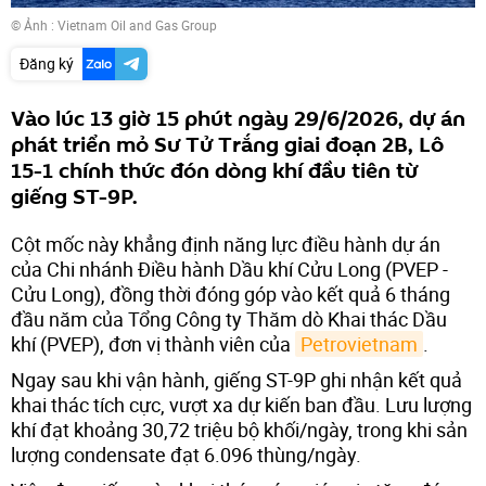
© Ảnh :
Vietnam Oil and Gas Group
Đăng ký
Vào lúc 13 giờ 15 phút ngày 29/6/2026, dự án
phát triển mỏ Sư Tử Trắng giai đoạn 2B, Lô
15-1 chính thức đón dòng khí đầu tiên từ
giếng ST-9P.
Cột mốc này khẳng định năng lực điều hành dự án
của Chi nhánh Điều hành Dầu khí Cửu Long (PVEP -
Cửu Long), đồng thời đóng góp vào kết quả 6 tháng
đầu năm của Tổng Công ty Thăm dò Khai thác Dầu
khí (PVEP), đơn vị thành viên của
Petrovietnam
.
Ngay sau khi vận hành, giếng ST-9P ghi nhận kết quả
khai thác tích cực, vượt xa dự kiến ban đầu. Lưu lượng
khí đạt khoảng 30,72 triệu bộ khối/ngày, trong khi sản
lượng condensate đạt 6.096 thùng/ngày.