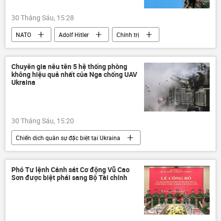
30 Tháng Sáu, 15:28
NATO
Adolf Hitler
Chính trị
Thế giới
Báo chí thế giới
Latvia
Nga
Belarus
EU
Chuyên gia nêu tên 5 hệ thống phòng
không hiệu quả nhất của Nga chống UAV
Châu Âu
Biển Baltic
Quân sự
Ukraina
Thế chiến II
Liên Xô
Hoa Kỳ
Ukraina
30 Tháng Sáu, 15:20
Chiến dịch quân sự đặc biệt tại Ukraina
Quan điểm-Ý kiến
Chính trị
Thế giới
Vladimir Putin
Ukraina
Phó Tư lệnh Cảnh sát Cơ động Vũ Cao
Sơn được biệt phái sang Bộ Tài chính
Cuộc khủng hoảng ở Ukraina
xung đột quân sự
xung đột
Quân sự
Liên Xô