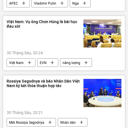
APEC
Vladimir Putin
Nga
UAV
Phú Quốc
Việt Nam
Lê Minh Hưng
Tô Lâm
Kazan
Việt Nam: Vụ ông Chơn Hùng là bài học
đau xót
Hội nghị thượng đỉnh Nga-ASEAN 2026
Thế giới
Hợp tác Nga-Việt
30 Tháng Sáu, 20:24
Việt Nam
EVN
năng lượng
ASEAN
Nga
Thế giới
khởi tố
Bộ Công an Việt Nam
FDI
Rossiya Segodnya và báo Nhân Dân Việt
Nam ký kết thỏa thuận hợp tác
30 Tháng Sáu, 20:21
MIA Rossiya Segodnya
Nhân dân