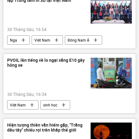
lập Trung tâm in 3D tại Việt Nam
Quân đội Ukraina
xung đột quân sự
xung đột
Thế giới
Quân sự
Bộ Quốc phòng Nga
30 Tháng Sáu, 16:54
Nga
Việt Nam
Đông Nam Á
Hợp tác Nga-Việt
Chính trị
Thế giới
Rosatom
Petrovietnam
PVOIL lên tiếng về lo ngại xăng E10 gây
hỏng xe
dầu khí
Tập đoàn Dầu khí Quốc gia Việt Nam
Công nghiệp
30 Tháng Sáu, 16:34
Việt Nam
sinh học
Bộ Công Thương
doanh nghiệp
Kinh tế
Petrolimex
PVOil
Hiện tượng thiên văn hiếm gặp, "Trăng
dâu tây" chiếu rọi trên khắp thế giới
E5