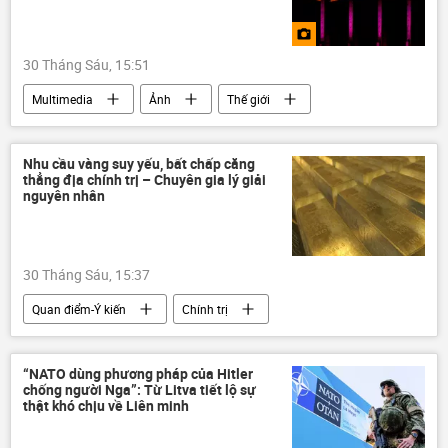
30 Tháng Sáu, 15:51
Multimedia
Ảnh
Thế giới
Nhu cầu vàng suy yếu, bất chấp căng
thẳng địa chính trị – Chuyên gia lý giải
nguyên nhân
30 Tháng Sáu, 15:37
Quan điểm-Ý kiến
Chính trị
Thế giới
chuyên gia
vàng
Giá vàng
Hoa Kỳ
eo biển Hormuz
“NATO dùng phương pháp của Hitler
chống người Nga”: Từ Litva tiết lộ sự
Chính sách
tài sản
ETF
thật khó chịu về Liên minh
chính sách tiền tệ