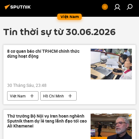
Việt Nam
Tin thời sự từ 30.06.2026
8 cơ quan báo chí TP.HCM chính thức
dừng hoạt động
30 Tháng Sáu, 23:48
Việt Nam
Hồ Chí Minh
phương tiện truyền thông
nhà báo
báo chí
thông tin
Thứ trưởng Bộ Nội vụ Iran hoan nghênh
Sputnik tham dự lễ tang lãnh đạo tối cao
Ali Khamenei