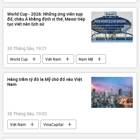
Nga
Việt Nam
Moskva
Hợp tác Nga-Việt
Thế giới
World Cup - 2026: Những ứng viên sụp
đổ, châu Á khẳng định vị thế, Messi tiếp
tục viết nên lịch sử
30 Tháng Sáu, 19:21
World Cup
Việt Nam
Nam Mỹ
châu Phi
Châu Á
Thế giới
Thể thao
Hoa Kỳ
Hà Lan
Hàng trăm tỷ đô la Mỹ chờ đổ vào Việt
Nam
Đức
Nhật Bản
Lionel Messi
Argentina
Châu Âu
Canada
bóng đá
Brazil
30 Tháng Sáu, 19:03
Việt Nam
VinaCapital
doanh nghiệp
FDI
Thế giới