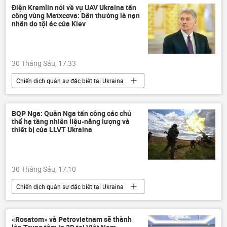
Hoa Kỳ
đô la
Kinh tế
Điện Kremlin nói về vụ UAV Ukraina tấn
công vùng Matxcơva: Dân thường là nạn
Bộ Chính Trị VN
nhân do tội ác của Kiev
30 Tháng Sáu, 17:33
Chiến dịch quân sự đặc biệt tại Ukraina
Nga
Chính trị
Thế giới
Điện Kremlin
Dmitry Peskov
BQP Nga: Quân Nga tấn công các chủ
thể hạ tầng nhiên liệu-năng lượng và
Cuộc khủng hoảng ở Ukraina
Ukraina
thiết bị của LLVT Ukraina
Quân đội Ukraina
xung đột quân sự
xung đột
máy bay không người lái
30 Tháng Sáu, 17:10
UAV
tấn công
Chiến dịch quân sự đặc biệt tại Ukraina
Nga
Quân đội Nga
Cuộc khủng hoảng ở Ukraina
Ukraina
«Rosatom» và Petrovietnam sẽ thành