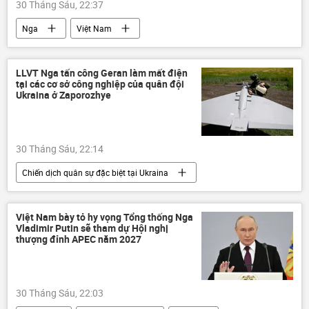
30 Tháng Sáu, 22:37
Nga
Việt Nam
nhà máy điện hạt nhân
Rosatom
lĩnh vực hạt nhân
Ninh Thuận-1
LLVT Nga tấn công Geran làm mất điện
tại các cơ sở công nghiệp của quân đội
nhà máy điện hạt nhân Ninh Thuận-1
Ukraina ở Zaporozhye
Hợp tác Nga-Việt
Thế giới
30 Tháng Sáu, 22:14
Chiến dịch quân sự đặc biệt tại Ukraina
Nga
Ukraina
Zaporozhye
Donbass
DNR
LNR
Việt Nam bày tỏ hy vọng Tổng thống Nga
Vladimir Putin sẽ tham dự Hội nghị
Quân đội Nga
Quân đội Ukraina
thượng đỉnh APEC năm 2027
Quân sự
quân đội
xung đột quân sự
Thế giới
30 Tháng Sáu, 22:03
Vladimir Putin
Bộ Quốc phòng Nga