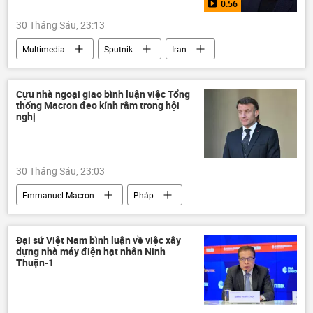
0:56
30 Tháng Sáu, 23:13
Multimedia
Sputnik
Iran
Nga
Ali Khamenei
Thế giới
Video
Cựu nhà ngoại giao bình luận việc Tổng
thống Macron đeo kính râm trong hội
nghị
30 Tháng Sáu, 23:03
Emmanuel Macron
Pháp
Việt Nam
Thế giới
Oman
Diễn đàn Kinh tế thế giới Davos
Ai Cập
Đại sứ Việt Nam bình luận về việc xây
dựng nhà máy điện hạt nhân Ninh
Thuận-1