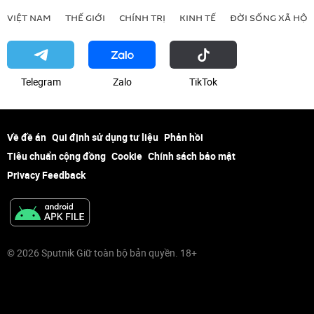
VIỆT NAM
THẾ GIỚI
CHÍNH TRỊ
KINH TẾ
ĐỜI SỐNG XÃ HỘI
Telegram
Zalo
ТikТоk
Về đề án
Qui định sử dụng tư liệu
Phản hồi
Tiêu chuẩn cộng đồng
Cookie
Chính sách bảo mật
Privacy Feedback
© 2026 Sputnik Giữ toàn bộ bản quyền. 18+