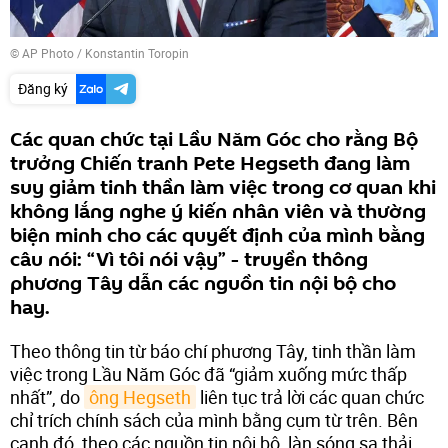
© AP Photo / Konstantin Toropin
Đăng ký
Các quan chức tại Lầu Năm Góc cho rằng Bộ
trưởng Chiến tranh Pete Hegseth đang làm
suy giảm tinh thần làm việc trong cơ quan khi
không lắng nghe ý kiến nhân viên và thường
biện minh cho các quyết định của mình bằng
câu nói: “Vì tôi nói vậy” - truyền thông
phương Tây dẫn các nguồn tin nội bộ cho
hay.
Theo thông tin từ báo chí phương Tây, tinh thần làm
việc trong Lầu Năm Góc đã “giảm xuống mức thấp
nhất”, do
ông Hegseth
liên tục trả lời các quan chức
chỉ trích chính sách của mình bằng cụm từ trên. Bên
cạnh đó, theo các nguồn tin nội bộ, làn sóng sa thải