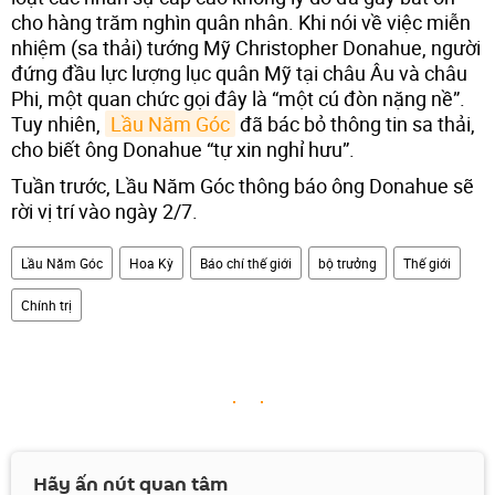
cho hàng trăm nghìn quân nhân. Khi nói về việc miễn
nhiệm (sa thải) tướng Mỹ Christopher Donahue, người
đứng đầu lực lượng lục quân Mỹ tại châu Âu và châu
Phi, một quan chức gọi đây là “một cú đòn nặng nề”.
Tuy nhiên,
Lầu Năm Góc
đã bác bỏ thông tin sa thải,
cho biết ông Donahue “tự xin nghỉ hưu”.
Tuần trước, Lầu Năm Góc thông báo ông Donahue sẽ
rời vị trí vào ngày 2/7.
Lầu Năm Góc
Hoa Kỳ
Báo chí thế giới
bộ trưởng
Thế giới
Chính trị
Hãy ấn nút quan tâm