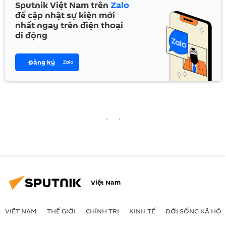
Sputnik Việt Nam trên
Zalo
để cập nhật sự kiện mới
nhất ngay trên điện thoại
di động
Đăng ký
Việt Nam
VIỆT NAM
THẾ GIỚI
CHÍNH TRỊ
KINH TẾ
ĐỜI SỐNG XÃ HỘI