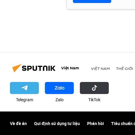
Việt Nam
VIỆT NAM
THẾ GIỚI
Telegram
Zalo
ТikТоk
Về đề án
Qui định sử dụng tư liệu
Phản hồi
Tiêu chuẩn 