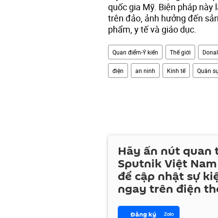
quốc gia Mỹ. Biện pháp này l
trên đảo, ảnh hưởng đến sản 
phẩm, y tế và giáo dục.
Quan điểm-Ý kiến
Thế giới
Dona
điện
an ninh
Kinh tế
Quân s
Hãy ấn nút quan
Sputnik Việt Nam
để cập nhật sự ki
ngay trên điện th
Đăng ký