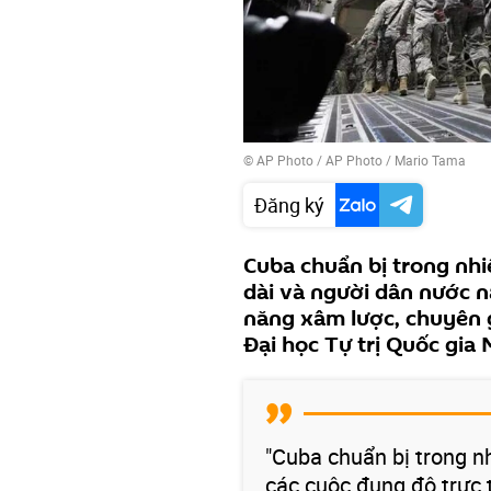
© AP Photo / AP Photo / Mario Tama
Đăng ký
Cuba chuẩn bị trong nh
dài và người dân nước 
năng xâm lược, chuyên 
Đại học Tự trị Quốc gia 
"Cuba chuẩn bị trong n
các cuộc đụng độ trực 