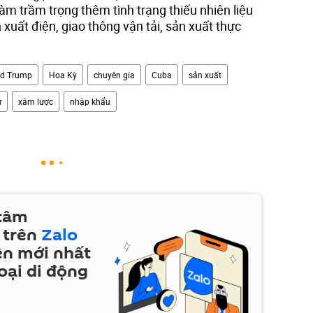
àm trầm trọng thêm tình trạng thiếu nhiên liệu
xuất điện, giao thông vận tải, sản xuất thực
ld Trump
Hoa Kỳ
chuyên gia
Cuba
sản xuất
ự
xâm lược
nhập khẩu
 tâm
 trên
Zalo
ện mới nhất
oại di động