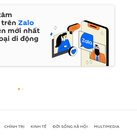
 tâm
 trên
Zalo
ện mới nhất
oại di động
CHÍNH TRỊ
KINH TẾ
ĐỜI SỐNG XÃ HỘI
MULTIMEDIA