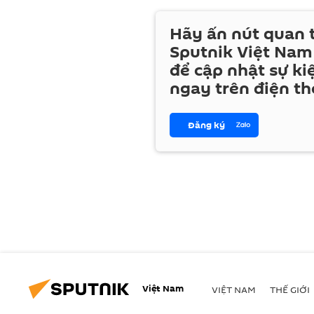
Hãy ấn nút quan
Sputnik Việt Nam
để cập nhật sự ki
ngay trên điện th
Đăng ký
Việt Nam
VIỆT NAM
THẾ GIỚI