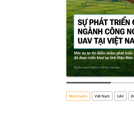
Multimedia
Việt Nam
UAV
Đ