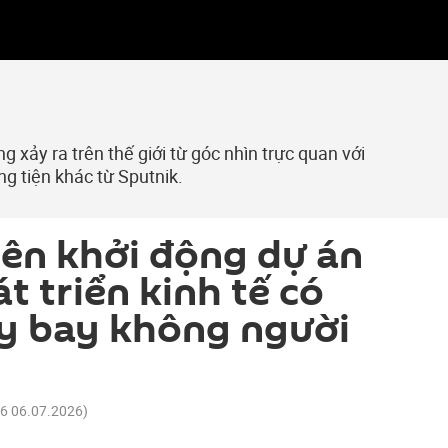
 xảy ra trên thế giới từ góc nhìn trực quan với
ng tiện khác từ Sputnik.
iên khởi động dự án
t triển kinh tế có
y bay không người
36 06.07.2026
)