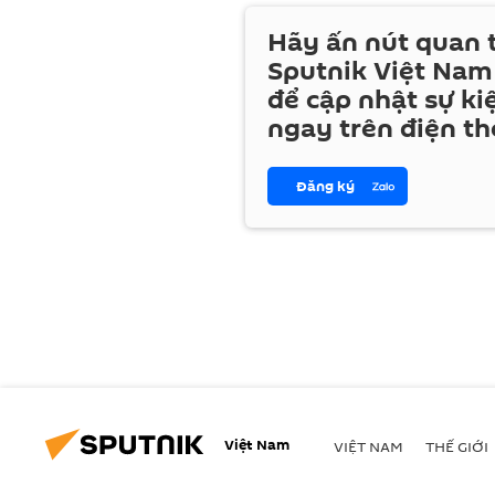
Hãy ấn nút quan
Sputnik Việt Nam
để cập nhật sự ki
ngay trên điện th
Đăng ký
Việt Nam
VIỆT NAM
THẾ GIỚI