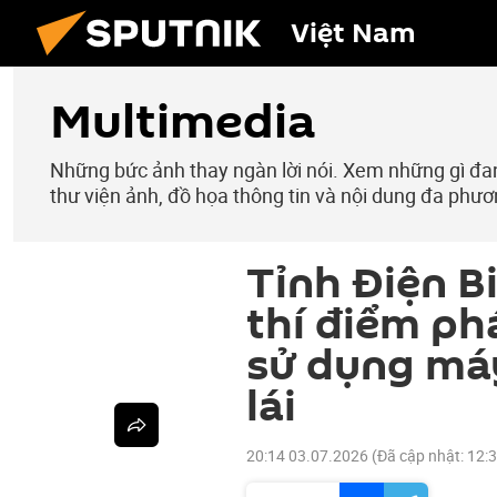
Việt Nam
Multimedia
Những bức ảnh thay ngàn lời nói. Xem những gì đang
thư viện ảnh, đồ họa thông tin và nội dung đa phươ
Tỉnh Điện B
thí điểm phá
sử dụng má
lái
20:14 03.07.2026
(Đã cập nhật:
12: