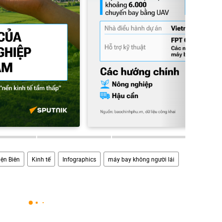
iện Biên
Kinh tế
Infographics
máy bay không người lái