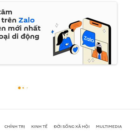
 tâm
 trên
Zalo
ện mới nhất
oại di động
CHÍNH TRỊ
KINH TẾ
ĐỜI SỐNG XÃ HỘI
MULTIMEDIA