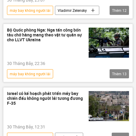
máy bay không người lái
Vladimir Zelensky
Thêm
12
Chiến dịch quân sự đặc biệt tại Ukraina
Bộ Ngoại giao Nga
Nga
Bộ Quốc phòng Nga: Nga tấn công bốn
tàu chở hàng mang theo vật tư quân sự
Chính trị
Thế giới
Liên Hợp Quốc
cho LLVT Ukraina
xung đột
tấn công
Chính sách
Biển Đen
Maria Zakharova
30 Tháng Bảy, 22:36
năng lượng
máy bay không người lái
Thêm
13
Chiến dịch quân sự đặc biệt tại Ukraina
Nga
Quân đội Nga
Ukraina
Israel có kế hoạch phát triển máy bay
chiến đấu không người lái tương đương
Quân đội Ukraina
F-35
Cuộc khủng hoảng ở Ukraina
Odessa
Bộ Quốc phòng Nga
Thế giới
30 Tháng Bảy, 12:31
xung đột quân sự
xung đột