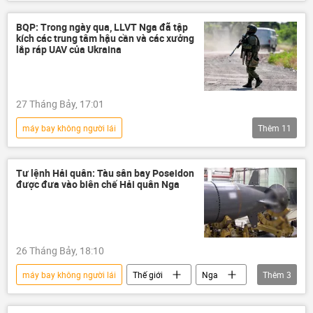
Chiến dịch quân sự đặc biệt tại Ukraina
Nga
Thế giới
Quân sự
BQP: Trong ngày qua, LLVT Nga đã tập
kích các trung tâm hậu cần và các xưởng
Quân đội Ukraina
Ukraina
lắp ráp UAV của Ukraina
Cuộc khủng hoảng ở Ukraina
xung đột quân sự
xung đột
27 Tháng Bảy, 17:01
máy bay không người lái
Thêm
11
Chiến dịch quân sự đặc biệt tại Ukraina
Nga
Quân đội Nga
Tư lệnh Hải quân: Tàu sân bay Poseidon
được đưa vào biên chế Hải quân Nga
Bộ Quốc phòng Nga
Quân đội Ukraina
Ukraina
DNR
hệ thống phòng không
quân đội
26 Tháng Bảy, 18:10
năng lượng
tấn công
máy bay không người lái
Thế giới
Nga
Thêm
3
Liên bang Nga
lực lượng vũ trang Nga