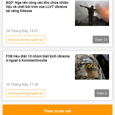
Poseidon
BQP: Nga tấn công các kho chứa nhiên
liệu và chất bôi trơn của LLVT Ukraina
tại cảng Odessa
24 Tháng Bảy, 14:01
máy bay không người lái
Thêm
13
Chiến dịch quân sự đặc biệt tại Ukraina
Nga
Quân đội Nga
FSB tiêu diệt 10 nhóm biệt kích Ukraina
ở ngoại ô Konstantinovka
Bộ Quốc phòng Nga
xung đột quân sự
xung đột
Thế giới
Quân sự
Ukraina
Cuộc khủng hoảng ở Ukraina
20 Tháng Bảy, 11:38
Odessa
tấn công
tàu chở hàng
máy bay không người lái
Thêm
6
Chiến dịch quân sự đặc biệt tại Ukraina
Thế giới
Ukraina
Nga
Thêm 20 bài viết