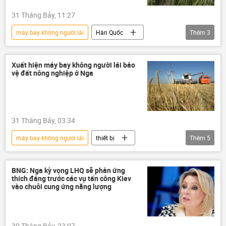
Lebanon
Iran
Syria
31 Tháng Bảy, 11:27
Hoa Kỳ
Xung đột Mỹ-Iran
Iraq
máy bay không người lái
Hàn Quốc
Thêm
3
UAV
Quân sự
Hoa Kỳ
Báo chí thế giới
Xuất hiện máy bay không người lái bảo
vệ đất nông nghiệp ở Nga
31 Tháng Bảy, 03:34
máy bay không người lái
thiết bị
Thêm
5
nông nghiệp
Nga
Chính trị
Thế giới
Nông dân
BNG: Nga kỳ vọng LHQ sẽ phản ứng
thích đáng trước các vụ tấn công Kiev
vào chuỗi cung ứng năng lượng
30 Tháng Bảy, 23:07