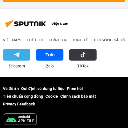
FSB
UAV
Việt Nam
VIỆT NAM
THẾ GIỚI
CHÍNH TRỊ
KINH TẾ
ĐỜI SỐNG XÃ HỘI
Telegram
Zalo
ТikТоk
Về đề án
Qui định sử dụng tư liệu
Phản hồi
Tiêu chuẩn cộng đồng
Cookie
Chính sách bảo mật
Privacy Feedback