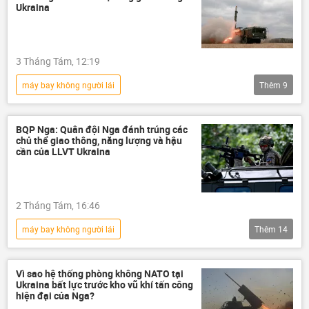
Cuộc khủng hoảng ở Ukraina
Ukraina
xung đột quân sự
xung đột
Chính trị
Thế giới
DNR
3 Tháng Tám, 12:19
UAV
Nga
Quan điểm-Ý kiến
máy bay không người lái
Thêm
9
chuyên gia
Chiến dịch quân sự đặc biệt tại Ukraina
Thế giới
Ukraina
Nga
BQP Nga: Quân đội Nga đánh trúng các
chủ thể giao thông, năng lượng và hậu
Quân sự
Bộ Quốc phòng Nga
cần của LLVT Ukraina
tấn công
Biển Đen
UAV
2 Tháng Tám, 16:46
máy bay không người lái
Thêm
14
Chiến dịch quân sự đặc biệt tại Ukraina
Nga
Quân đội Nga
Vì sao hệ thống phòng không NATO tại
Ukraina bất lực trước kho vũ khí tấn công
Bộ Quốc phòng Nga
Chính trị
hiện đại của Nga?