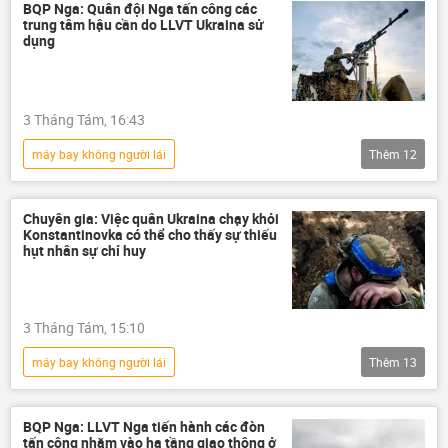
bị thương
tấn công
Biển Đen
BQP Nga: Quân đội Nga tấn công các
trung tâm hậu cần do LLVT Ukraina sử
dụng
3 Tháng Tám, 16:43
máy bay không người lái
Thêm
12
Chiến dịch quân sự đặc biệt tại Ukraina
Nga
Ukraina
Quân đội Ukraina
Chuyên gia: Việc quân Ukraina chạy khỏi
Konstantinovka có thể cho thấy sự thiếu
Cuộc khủng hoảng ở Ukraina
hụt nhân sự chỉ huy
Quân đội Nga
xung đột quân sự
xung đột
Bộ Quốc phòng Nga
3 Tháng Tám, 15:10
Thế giới
Quân sự
UAV
máy bay không người lái
Thêm
13
Chiến dịch quân sự đặc biệt tại Ukraina
Ukraina
Quân đội Ukraina
BQP Nga: LLVT Nga tiến hành các đòn
tấn công nhằm vào hạ tầng giao thông ở