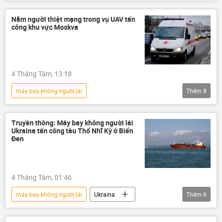
Chiến dịch quân sự đặc biệt tại Ukraina
thiệt mạng
Trẻ em
tấn công
Năm người thiệt mạng trong vụ UAV tấn
công khu vực Moskva
thiệt hại
Liên Hợp Quốc
Nga
Ukraina
Quân đội Ukraina
Cuộc khủng hoảng ở Ukraina
4 Tháng Tám, 13:18
xung đột quân sự
xung đột
máy bay không người lái
Thêm
8
Chiến dịch quân sự đặc biệt tại Ukraina
Thế giới
Nga
Ukraina
Truyền thông: Máy bay không người lái
Ukraina tấn công tàu Thổ Nhĩ Kỳ ở Biển
UAV
Quân sự
thiệt mạng
Đen
tấn công
4 Tháng Tám, 01:46
máy bay không người lái
Ukraina
Thêm
6
Thổ Nhĩ Kỳ
Nga
Thế giới