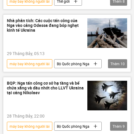
máy bay không người lái
Thế giới
Thêm
8
Quân sự
tấn công
Báo chí thế giới
Israel
Quân sự
F-35
Hoa Kỳ
Donald Trump
Nhà phân tích: Các cuộc tấn công của
Nga vào cảng Odessa đang bóp nghẹt
Benjamin Netanyahu
viện trợ quân sự
kinh tế Ukraina
29 Tháng Bảy, 05:13
máy bay không người lái
Bộ Quốc phòng Nga
Thêm
10
Nga
Ukraina
Quân đội Ukraina
Odessa
Quân sự
Chính trị
BQP: Nga tấn công cơ sở hạ tầng và bể
chứa xăng và dầu nhớt cho LLVT Ukraina
Thế giới
Cuộc khủng hoảng ở Ukraina
tại cảng Nikolaev
xung đột quân sự
xung đột
28 Tháng Bảy, 22:00
máy bay không người lái
Bộ Quốc phòng Nga
Thêm
9