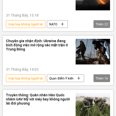
Thế giới
Quân sự
xung đột quân sự
xung đột
31 Tháng Bảy, 15:18
Quân đội Ukraina
Ukraina
máy bay không người lái
NATO
Thêm
22
Cuộc khủng hoảng ở Ukraina
năng lượng
Quân sự
Nga
Chính trị
HIMARS
Thế giới
Quân đội Nga
Chuyên gia nhận định: Ukraina đang
kích động việc mở rộng các mặt trận ở
Quan điểm-Ý kiến
chuyên gia
Trung Đông
Zircon
Kinzhal
UAV
Chiến dịch quân sự đặc biệt tại Ukraina
31 Tháng Bảy, 14:03
Liên Xô
phương Tây
Trung Đông
máy bay không người lái
Quan điểm-Ý kiến
Thêm
16
sản xuất
Hoa Kỳ
chuyên gia
Thế giới
Chính trị
hệ thống phòng không
tên lửa
Trung Đông
Nga
Ukraina
tên lửa siêu thanh
Syria
Iraq
Truyền thông: Quân nhân Hàn Quốc
nhầm UAV Mỹ với máy bay không người
xung đột
xung đột quân sự
Oreshnik
công nghệ
lái đối phương
hệ thống phòng không
Biển Caspi