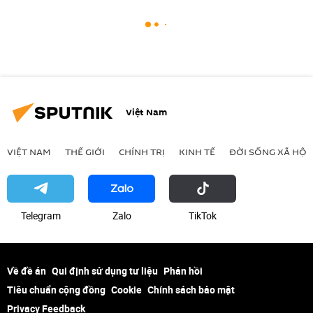
Việt Nam
VIỆT NAM
THẾ GIỚI
CHÍNH TRỊ
KINH TẾ
ĐỜI SỐNG XÃ HỘI
Telegram
Zalo
ТikТоk
Về đề án
Qui định sử dụng tư liệu
Phản hồi
Tiêu chuẩn cộng đồng
Cookie
Chính sách bảo mật
Privacy Feedback