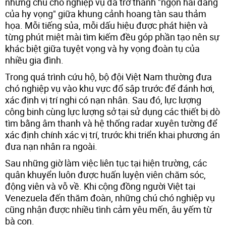
những chú chó nghiệp vụ đã trở thành "ngọn hải đăng
của hy vọng" giữa khung cảnh hoang tàn sau thảm
họa. Mỗi tiếng sủa, mỗi dấu hiệu được phát hiện và
từng phút miệt mài tìm kiếm đều góp phần tạo nên sự
khác biệt giữa tuyệt vọng và hy vọng đoàn tụ của
nhiều gia đình.
Trong quá trình cứu hộ, bộ đội Việt Nam thường đưa
chó nghiệp vụ vào khu vực đổ sập trước để đánh hơi,
xác định vị trí nghi có nạn nhân. Sau đó, lực lượng
công binh cùng lực lượng sở tại sử dụng các thiết bị dò
tìm bằng âm thanh và hệ thống radar xuyên tường để
xác định chính xác vị trí, trước khi triển khai phương án
đưa nạn nhân ra ngoài.
Sau những giờ làm việc liên tục tại hiện trường, các
quân khuyển luôn được huấn luyện viên chăm sóc,
động viên và vỗ về. Khi cộng đồng người Việt tại
Venezuela đến thăm đoàn, những chú chó nghiệp vụ
cũng nhận được nhiều tình cảm yêu mến, âu yếm từ
bà con.