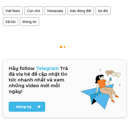
Việt Nam
Con chó
Venezuela
trận động đất
bộ đội
Xã hội
thông tin
Hãy follow
Telegram
Trà
đá vỉa hè để cập nhật tin
tức nhanh nhất và xem
những video mới mỗi
ngày!
Đăng ký