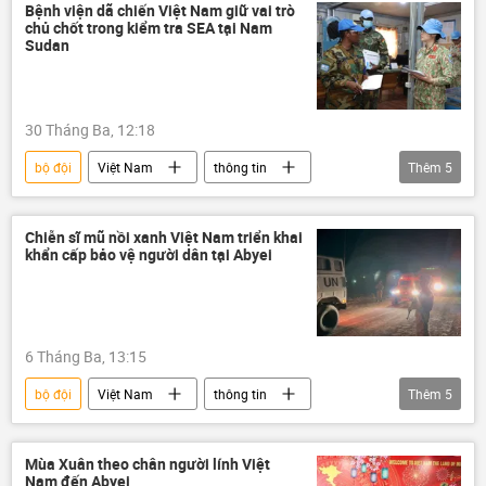
thông tin
Bệnh viện dã chiến Việt Nam giữ vai trò
chủ chốt trong kiểm tra SEA tại Nam
Sudan
30 Tháng Ba, 12:18
bộ đội
Việt Nam
thông tin
Thêm
5
Liên Hợp Quốc
Cục Gìn giữ hòa bình Việt Nam
Chiễn sĩ mũ nồi xanh Việt Nam triển khai
khẩn cấp bảo vệ người dân tại Abyei
Gìn giữ hòa bình
Bộ Quốc phòng Việt Nam
Nam Sudan
6 Tháng Ba, 13:15
bộ đội
Việt Nam
thông tin
Thêm
5
Liên Hợp Quốc
Sudan
Nam Sudan
Bộ Quốc phòng Việt Nam
Mùa Xuân theo chân người lính Việt
Nam đến Abyei