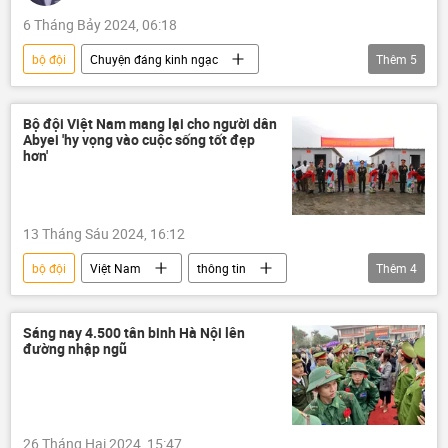
6 Tháng Bảy 2024, 06:18
bộ đội
Chuyện đáng kinh ngạc
Thêm
5
Việt Nam
Tác giả
Quan điểm-Ý kiến
Chiến sĩ
Bộ đội Việt Nam mang lại cho người dân
Abyei 'hy vọng vào cuộc sống tốt đẹp
Lữ hành – Khám phá
Xã hội
hơn'
13 Tháng Sáu 2024, 16:12
bộ đội
Việt Nam
thông tin
Thêm
4
Bộ Quốc phòng Việt Nam
quân đội
Quân đội Nhân dân Việt Nam
Sáng nay 4.500 tân binh Hà Nội lên
đường nhập ngũ
Cục Gìn giữ hòa bình Việt Nam
26 Tháng Hai 2024, 15:47