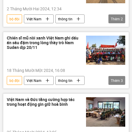
2 Tháng Mười Hai 2024, 12:34
bộ đội
Việt Nam
thông tin
Thêm
2
Cục Gìn giữ hòa bình Việt Nam
Quân đội Nhân dân Việt Nam
Chiến sĩ mũ nồi xanh Việt Nam ghi dấu
ấn sâu đậm trong lòng thầy trò Nam
Sudan dịp 20/11
18 Tháng Mười Một 2024, 16:08
bộ đội
Việt Nam
thông tin
Thêm
3
Cục Gìn giữ hòa bình Việt Nam
Liên Hợp Quốc
Bộ Quốc phòng Việt Nam
Việt Nam và Đức tăng cường hợp tác
trong hoạt động gìn giữ hoà bình