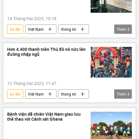
14 Tháng Hai 2025, 10:18
bộ đội
Việt Nam
thông tin
Thêm
4
Bộ Quốc phòng Việt Nam
Pháp luật
bệnh
tử vong
Hơn 4.400 thanh niên Thủ đô nô nức lên
đường nhập ngũ
13 Tháng Hai 2025, 11:47
bộ đội
Việt Nam
thông tin
Thêm
4
quân đội
Quân đội Nhân dân Việt Nam
Bộ Quốc phòng Việt Nam
Bệnh viện dã chiến Việt Nam giao lưu
thể thao với Cảnh sát Ghana
Bộ Công an Việt Nam