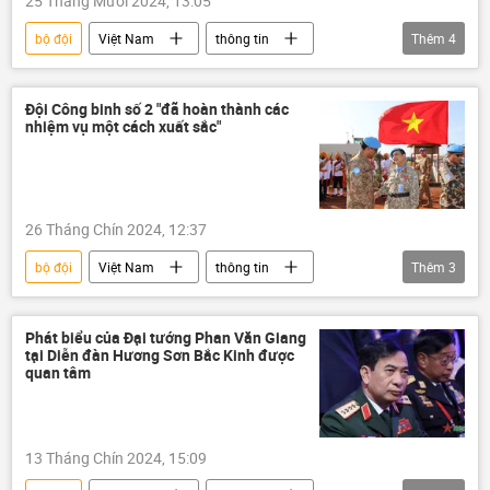
25 Tháng Mười 2024, 13:05
bộ đội
Việt Nam
thông tin
Thêm
4
Cục Gìn giữ hòa bình Việt Nam
Liên Hợp Quốc
Bộ Quốc phòng Việt Nam
Đội Công binh số 2 "đã hoàn thành các
nhiệm vụ một cách xuất sắc"
quân đội
26 Tháng Chín 2024, 12:37
bộ đội
Việt Nam
thông tin
Thêm
3
Bộ Quốc phòng Việt Nam
Gìn giữ hòa bình
Cục Gìn giữ hòa bình Việt Nam
Phát biểu của Đại tướng Phan Văn Giang
tại Diễn đàn Hương Sơn Bắc Kinh được
quan tâm
13 Tháng Chín 2024, 15:09