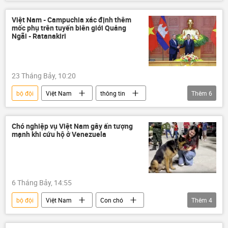
liệt sĩ
mẹ liệt sĩ
thương binh liệt sĩ
chiến dịch
chiến tranh
Việt Nam - Campuchia xác định thêm
mốc phụ trên tuyến biên giới Quảng
chiến tranh Việt Nam
Ngãi - Ratanakiri
Quân đội Nhân dân Việt Nam
Bộ Quốc phòng Việt Nam
23 Tháng Bảy, 10:20
bộ đội
Việt Nam
thông tin
Thêm
6
Campuchia
biên giới
Quảng Ngãi
Bộ đội Biên phòng
quốc phòng
Chó nghiệp vụ Việt Nam gây ấn tượng
mạnh khi cứu hộ ở Venezuela
Bộ Quốc phòng Việt Nam
6 Tháng Bảy, 14:55
bộ đội
Việt Nam
Con chó
Thêm
4
Venezuela
trận động đất
Xã hội