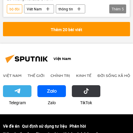
bộ đội
Việt Nam
thông tin
Thêm
5
nghĩa vụ quân sự
thanh niên
công an
Bộ Công an Việt Nam
Thêm 20 bài viết
Bộ Quốc phòng Việt Nam
Việt Nam
VIỆT NAM
THẾ GIỚI
CHÍNH TRỊ
KINH TẾ
ĐỜI SỐNG XÃ HỘI
Telegram
Zalo
ТikТоk
Về đề án
Qui định sử dụng tư liệu
Phản hồi