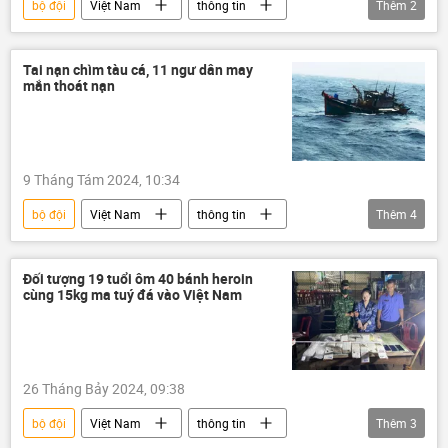
bộ đội
Việt Nam
thông tin
Thêm
2
Bộ Quốc phòng Việt Nam
Trung Quốc
Tai nạn chìm tàu cá, 11 ngư dân may
mắn thoát nạn
9 Tháng Tám 2024, 10:34
bộ đội
Việt Nam
thông tin
Thêm
4
Ngư dân
chìm tàu
Tàu cá
Bộ đội Biên phòng
Đối tượng 19 tuổi ôm 40 bánh heroin
cùng 15kg ma tuý đá vào Việt Nam
26 Tháng Bảy 2024, 09:38
bộ đội
Việt Nam
thông tin
Thêm
3