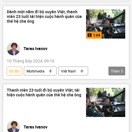
Bộ đội Biên phòng
ma túy
tội phạm
Dành một năm đi bộ xuyên Việt, thanh
niên 23 tuổi tái hiện cuộc hành quân của
thế hệ cha ông
1:04
Taras Ivanov
10 Tháng Bảy 2024, 09:16
bộ đội
Multimedia
Việt Nam
Thêm
5
Video
Hồ Chí Minh
Xã hội
Chiến sĩ
Ngày chiến sĩ bảo vệ Tổ quốc
Thanh niên 23 tuổi đi bộ xuyên Việt, tái
hiện cuộc hành quân của thế hệ cha ông
Taras Ivanov