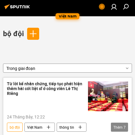
Việt Nam
bộ đội
Trong giai đoạn
Từ lời kể nhân chứng, tiếp tục phát hiện
thêm hài cốt liệt sĩ ở công viên Lê Thị
Riêng
24 Tháng Bảy, 12:22
bộ đội
Việt Nam
thông tin
Thêm
7