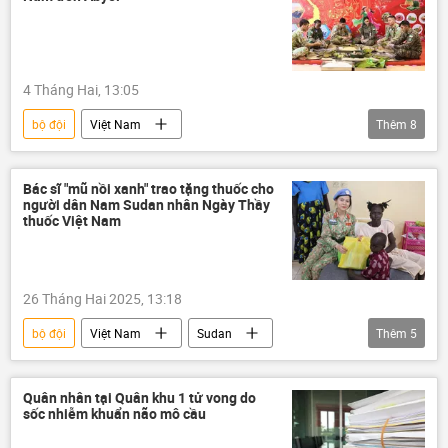
Cục Gìn giữ hòa bình Việt Nam
4 Tháng Hai, 13:05
bộ đội
Việt Nam
Thêm
8
Cục Gìn giữ hòa bình Việt Nam
Gìn giữ hòa bình
Liên Hợp Quốc
Bác sĩ "mũ nồi xanh" trao tặng thuốc cho
người dân Nam Sudan nhân Ngày Thầy
thông tin
Tết
lịch nghỉ tết
thuốc Việt Nam
quà tết
Bộ Quốc phòng Việt Nam
26 Tháng Hai 2025, 13:18
bộ đội
Việt Nam
Sudan
Thêm
5
Nam Sudan
Liên Hợp Quốc
Bộ Quốc phòng Việt Nam
quân đội
Quân nhân tại Quân khu 1 tử vong do
sốc nhiễm khuẩn não mô cầu
Quân đội Nhân dân Việt Nam