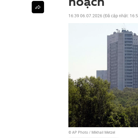
hoạch
16:39 06.07.2026
(Đã cập nhật:
16:
© AP Photo / Mikhail Metzel