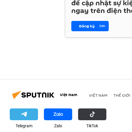
để cập nhật sự ki
ngay trên điện th
Đăng ký
Việt Nam
VIỆT NAM
THẾ GIỚI
Telegram
Zalo
ТikТоk