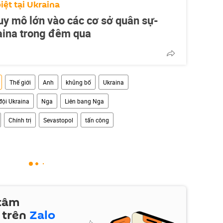
iệt tại Ukraina
y mô lớn vào các cơ sở quân sự-
aina trong đêm qua
Thế giới
Anh
khủng bố
Ukraina
đội Ukraina
Nga
Liên bang Nga
Chính trị
Sevastopol
tấn công
 tâm
 trên
Zalo