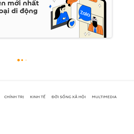
ện mới nhất
oại di động
CHÍNH TRỊ
KINH TẾ
ĐỜI SỐNG XÃ HỘI
MULTIMEDIA