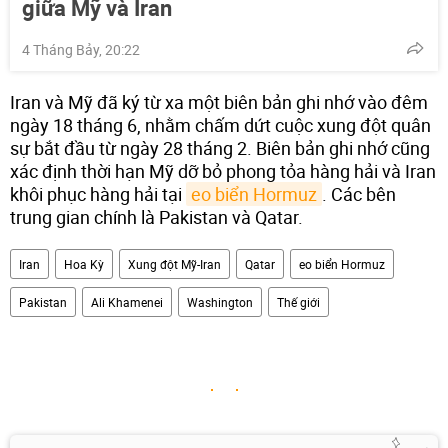
giữa Mỹ và Iran
4 Tháng Bảy, 20:22
Iran và Mỹ đã ký từ xa một biên bản ghi nhớ vào đêm
ngày 18 tháng 6, nhằm chấm dứt cuộc xung đột quân
sự bắt đầu từ ngày 28 tháng 2. Biên bản ghi nhớ cũng
xác định thời hạn Mỹ dỡ bỏ phong tỏa hàng hải và Iran
khôi phục hàng hải tại
eo biển Hormuz
. Các bên
trung gian chính là Pakistan và Qatar.
Iran
Hoa Kỳ
Xung đột Mỹ-Iran
Qatar
eo biển Hormuz
Pakistan
Ali Khamenei
Washington
Thế giới