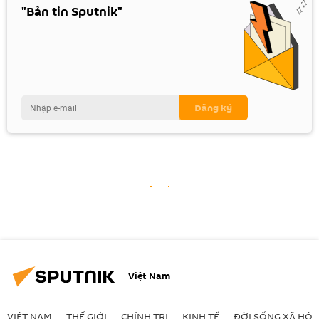
"Bản tin Sputnik"
Việt Nam
VIỆT NAM
THẾ GIỚI
CHÍNH TRỊ
KINH TẾ
ĐỜI SỐNG XÃ HỘI