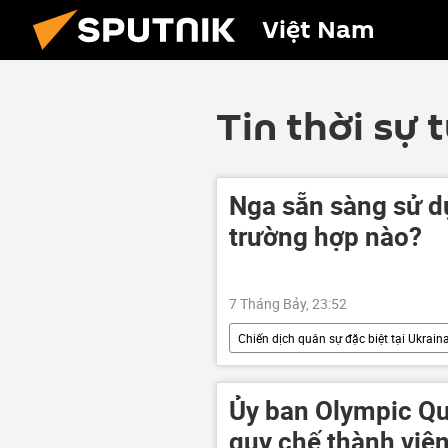
Việt Nam
Tin thời sự 
Nga sẵn sàng sử d
trường hợp nào?
7 Tháng Bảy, 23:52
Chiến dịch quân sự đặc biệt tại Ukrain
Nga
Dmitry Peskov
Quân đội Nga
Kiev
Ủy ban Olympic Qu
quy chế thành viê