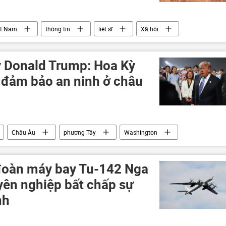
ệt Nam
thông tin
liệt sĩ
Xã hội
 Donald Trump: Hoa Kỳ
 đảm bảo an ninh ở châu
Châu Âu
phương Tây
Washington
đoàn máy bay Tu-142 Nga
ên nghiệp bất chấp sự
nh