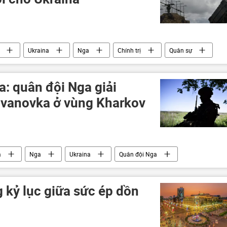
Ukraina
Nga
Chính trị
Quân sự
a
Thế giới
tên lửa
: quân đội Nga giải
Ivanovka ở vùng Kharkov
a
Nga
Ukraina
Quân đội Nga
Bộ Quốc phòng Nga
xung đột quân sự
Donbass
DNR
LNR
Châu Âu
 kỷ lục giữa sức ép dồn
Kiev
Moskva
UAV
Kharkov