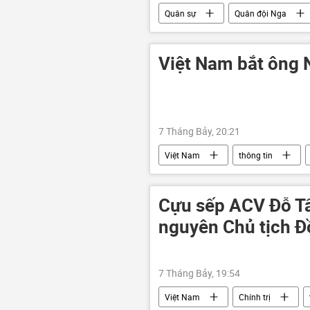
Quân sự
Quân đội Nga
Hải quân Nga
Thế giới
Việt Nam bắt ông
7 Tháng Bảy, 20:21
Việt Nam
thông tin
Cựu sếp ACV Đỗ Tất
nguyên Chủ tịch Đồ
7 Tháng Bảy, 19:54
Việt Nam
Chính trị