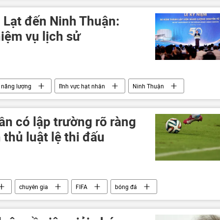
Video
Thế giới
lực lượng vũ trang
 Lạt đến Ninh Thuận:
ệm vụ lịch sử
năng lượng
lĩnh vực hạt nhân
Ninh Thuận
ần có lập trường rõ ràng
thủ luật lệ thi đấu
chuyên gia
FIFA
bóng đá