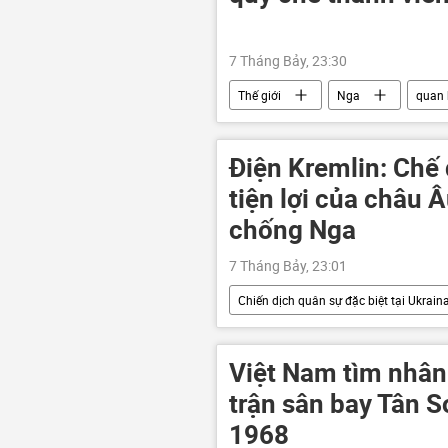
7 Tháng Bảy, 23:30
Thế giới
Nga
quan 
Ủy ban Olympic Quốc tế
Thế 
Điện Kremlin: Chế
tiện lợi của châu 
chống Nga
7 Tháng Bảy, 23:01
Chiến dịch quân sự đặc biệt tại Ukrain
quan hệ quốc tế
quan hệ so
Ukraina
Cuộc khủng hoảng ở
Việt Nam tìm nhân
trận sân bay Tân 
1968