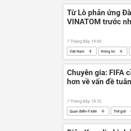
xung đột quân sự
Kiev
Quân đội Ukraina
thiệt mạng
Từ Lò phản ứng Đà
VINATOM trước nhi
7 Tháng Bảy, 19:09
Việt Nam
thông tin
Chuyên gia: FIFA c
hơn về vấn đề tuân 
7 Tháng Bảy, 18:32
Quan điểm-Ý kiến
Thế giới
Thể thao
Chính trị