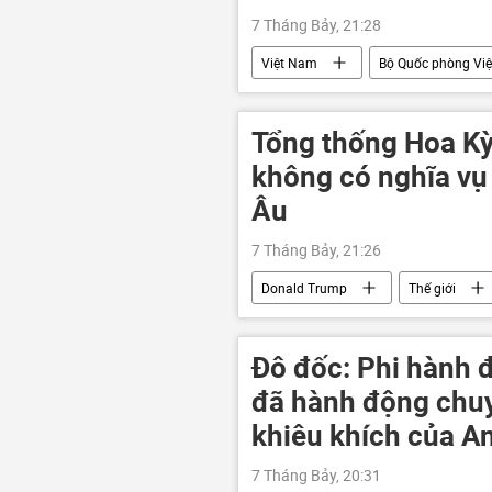
7 Tháng Bảy, 21:28
Việt Nam
Bộ Quốc phòng Vi
Tân Sơn Nhất
Tổng thống Hoa Kỳ
không có nghĩa vụ
Âu
7 Tháng Bảy, 21:26
Donald Trump
Thế giới
Hoa Kỳ
Đô đốc: Phi hành 
đã hành động chuy
khiêu khích của A
7 Tháng Bảy, 20:31