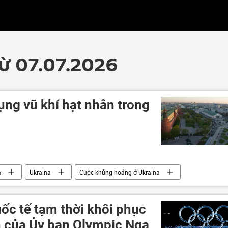
từ 07.07.2026
ụng vũ khí hạt nhân trong
a
Ukraina
Cuộc khủng hoảng ở Ukraina
Điện Kremlin
lực lượng vũ trang Nga
Vladimir Zelensky
Thế giới
chiến tranh
ốc tế tạm thời khôi phục
n của Ủy ban Olympic Nga