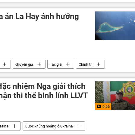
kỷ luật
kỷ luật Đảng
a án La Hay ảnh hưởng
chuyên gia
Tác giả
Chính trị
ilippines
Trung Quốc
đặc nhiệm Nga giải thích
hận thi thể binh lính LLVT
0:56
raina
Cuộc khủng hoảng ở Ukraina