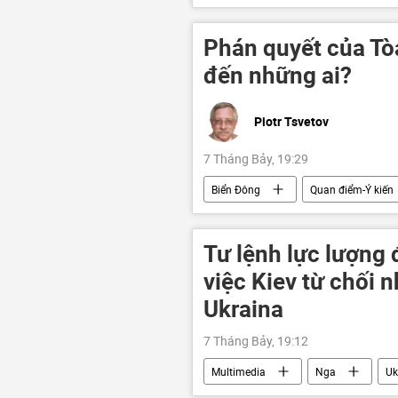
Cảng hàng không Việt Nam (ACV)
Phán quyết của Tò
đến những ai?
Piotr Tsvetov
7 Tháng Bảy, 19:29
Biển Đông
Quan điểm-Ý kiến
Thế giới
Châu Á
Ph
Tư lệnh lực lượng 
việc Kiev từ chối n
Ukraina
7 Tháng Bảy, 19:12
Multimedia
Nga
Uk