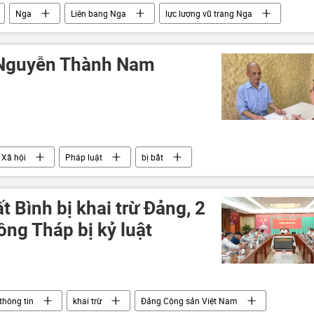
Nga
Liên bang Nga
lực lượng vũ trang Nga
 Nguyễn Thành Nam
Xã hội
Pháp luật
bị bắt
 Bình bị khai trừ Đảng, 2
ng Tháp bị kỷ luật
thông tin
khai trừ
Đảng Cộng sản Việt Nam