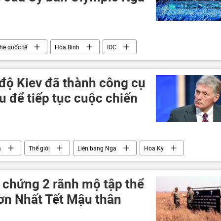
hệ quốc tế
Hòa Bình
IOC
vận hội Olympic
 độ Kiev đã thành công cụ
Âu để tiếp tục cuộc chiến
a
Thế giới
Liên bang Nga
Hoa Kỳ
ng phương
Chính trị
phương tiện truyền thông
 Ukraina
 chứng 2 rãnh mộ tập thể
Sơn Nhất Tết Mậu thân