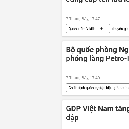
7 Tháng Bảy, 17:47
Quan điểm-Ý kiến
chuyên gia
Chiến dịch quân sự đặc biệt tại Ukrain
Bộ quốc phòng Nga
phóng làng Petro-
7 Tháng Bảy, 17:40
Chiến dịch quân sự đặc biệt tại Ukrain
Quân đội Ukraina
Thế giới
Quân sự
quân đội
GDP Việt Nam tăng
Vladimir Putin
NATO
dập
Zaporozhye