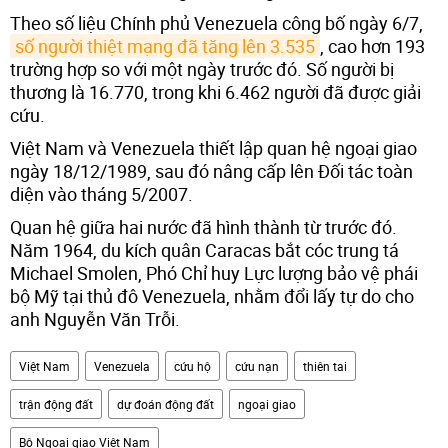
Theo số liệu Chính phủ Venezuela công bố ngày 6/7,
số người thiệt mạng đã tăng lên 3.535
, cao hơn 193
trường hợp so với một ngày trước đó. Số người bị
thương là 16.770, trong khi 6.462 người đã được giải
cứu.
Việt Nam và Venezuela thiết lập quan hệ ngoại giao
ngày 18/12/1989, sau đó nâng cấp lên Đối tác toàn
diện vào tháng 5/2007.
Quan hệ giữa hai nước đã hình thành từ trước đó.
Năm 1964, du kích quân Caracas bắt cóc trung tá
Michael Smolen, Phó Chỉ huy Lực lượng bảo vệ phái
bộ Mỹ tại thủ đô Venezuela, nhằm đổi lấy tự do cho
anh Nguyễn Văn Trỗi.
Việt Nam
Venezuela
cứu hộ
cứu nạn
thiên tai
trận động đất
dự đoán động đất
ngoại giao
Bộ Ngoại giao Việt Nam