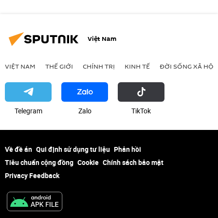
Việt Nam
VIỆT NAM
THẾ GIỚI
CHÍNH TRỊ
KINH TẾ
ĐỜI SỐNG XÃ HỘI
Telegram
Zalo
ТikТоk
Về đề án
Qui định sử dụng tư liệu
Phản hồi
Tiêu chuẩn cộng đồng
Cookie
Chính sách bảo mật
Privacy Feedback