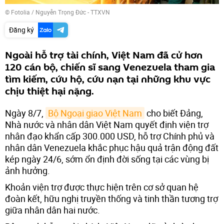
©
Fotolia
/ Nguyễn Trọng Đức - TTXVN
Đăng ký
Ngoài hỗ trợ tài chính, Việt Nam đã cử hơn
120 cán bộ, chiến sĩ sang Venezuela tham gia
tìm kiếm, cứu hộ, cứu nạn tại những khu vực
chịu thiệt hại nặng.
Ngày 8/7,
Bộ Ngoại giao Việt Nam
cho biết Đảng,
Nhà nước và nhân dân Việt Nam quyết định viện trợ
nhân đạo khẩn cấp 300.000 USD, hỗ trợ Chính phủ và
nhân dân Venezuela khắc phục hậu quả trận động đất
kép ngày 24/6, sớm ổn định đời sống tại các vùng bị
ảnh hưởng.
Khoản viện trợ được thực hiện trên cơ sở quan hệ
đoàn kết, hữu nghị truyền thống và tinh thần tương trợ
giữa nhân dân hai nước.