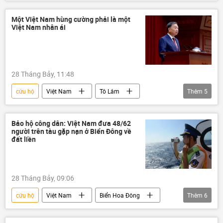
dự đoán động đất
Nhật Bản
Bộ Ngoại giao Việt Nam
khẩn cấp
Một Việt Nam hùng cường phải là một
Việt Nam nhân ái
cứu nạn
bị thương
28 Tháng Bảy, 11:48
cứu hộ
Việt Nam
Tô Lâm
Thêm
5
Tổng bí thư
Hội Chữ thập đỏ
cứu nạn
Xã hội
Chính trị
Bảo hộ công dân: Việt Nam đưa 48/62
người trên tàu gặp nạn ở Biển Đông về
đất liền
28 Tháng Bảy, 09:06
cứu hộ
Việt Nam
Biển Hoa Đông
Thêm
6
Trung Quốc
Bộ Ngoại giao Trung Quốc