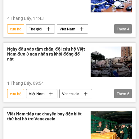
Chính phủ
4 Tháng Bảy, 14:43
cứu hộ
Thế giới
Việt Nam
Thêm
4
Venezuela
trận động đất
thảm họa
Bộ Công an Việt Nam
Ngày đầu vào tâm chấn, đội cứu hộ Việt
Nam đưa 8 nạn nhân ra khỏi đống đổ
nát
1 Tháng Bảy, 09:54
cứu hộ
Việt Nam
Venezuela
Thêm
6
thông tin
cứu nạn
tử vong
thiệt mạng
thiên tai
trận động đất
Việt Nam tiếp tục chuyến bay đặc biệt
thứ hai hỗ trợ Venezuela