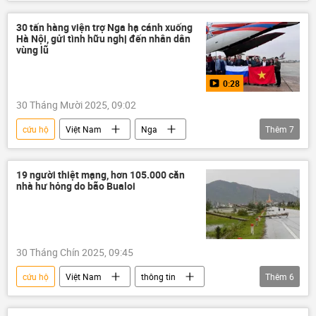
Mưa bão, lũ lụt lịch sử, thiên tai kinh hoàng ở Việt Nam
thiên tai
Thừa Thiên - Huế
30 tấn hàng viện trợ Nga hạ cánh xuống
Hà Nội, gửi tình hữu nghị đến nhân dân
Đà Nẵng
cơn bão
lũ lụt
vùng lũ
cứu nạn
0:28
30 Tháng Mười 2025, 09:02
cứu hộ
Việt Nam
Nga
Thêm
7
Hợp tác Nga-Việt
ngoại giao
Bộ Ngoại giao Nga
19 người thiệt mạng, hơn 105.000 căn
nhà hư hỏng do bão Bualoi
Bộ Ngoại giao Việt Nam
Mưa bão, lũ lụt lịch sử, thiên tai kinh hoàng ở Việt Nam
thiên tai
Video
30 Tháng Chín 2025, 09:45
cứu hộ
Việt Nam
thông tin
Thêm
6
cơn bão