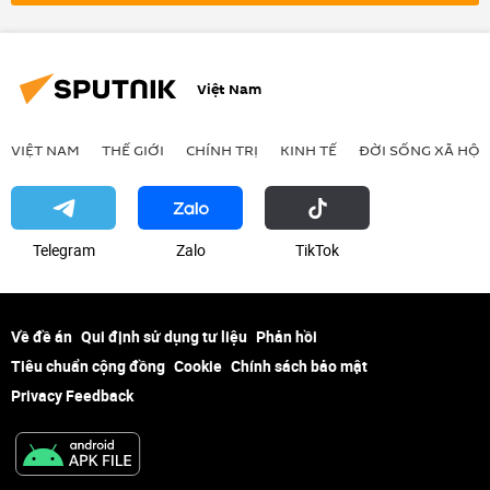
Việt Nam
VIỆT NAM
THẾ GIỚI
CHÍNH TRỊ
KINH TẾ
ĐỜI SỐNG XÃ HỘI
Telegram
Zalo
ТikТоk
Về đề án
Qui định sử dụng tư liệu
Phản hồi
Tiêu chuẩn cộng đồng
Cookie
Chính sách bảo mật
Privacy Feedback