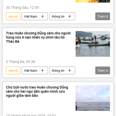
30 Tháng Sáu, 12:59
cứu hộ
Việt Nam
thông tin
Thêm
8
Venezuela
trận động đất
thiên tai
Bộ Ngoại giao Việt Nam
Vietnam Airlines
Trao Huân chương Dũng cảm cho người
hùng cứu 6 nạn nhân vụ chìm tàu hồ
hàng không
Thác Bà
Cảng hàng không Việt Nam (ACV)
Hàng Không Việt Nam
5 Tháng Ba, 09:38
cứu hộ
Việt Nam
thông tin
Thêm
6
tai nạn
tai nạn giao thông
cứu nạn
cứu mạng
Chủ tịch nước
Chủ tịch nước trao Huân chương Dũng
cảm cho hai ngư dân quên mình cứu
huân chương
người giữa tâm bão
10 Tháng Mười Hai 2025, 10:51