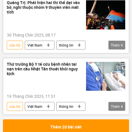
Mưa bão, lũ lụt lịch sử, thiên tai kinh hoàng ở Việt Nam
Quảng Trị: Phát hiện hai thi thể dạt vào
bờ, nghi thuộc nhóm 9 thuyền viên mất
siêu bão
ngập lụt
lũ lụt
tích
tử vong
30 Tháng Chín 2025, 08:17
cứu hộ
Việt Nam
thông tin
Thêm
9
cơn bão
Mưa bão, lũ lụt lịch sử, thiên tai kinh hoàng ở Việt Nam
Thứ trưởng Bộ Y tế cứu bệnh nhân tai
nạn trên cầu Nhật Tân thoát khỏi nguy
siêu bão
ngập lụt
lũ lụt
kịch
thiên tai
tử vong
tai nạn
cứu nạn
19 Tháng Chín 2025, 11:51
cứu hộ
Việt Nam
thông tin
Thêm
4
bệnh viện
y tế
Bộ Y Tế Việt Nam
cứu nạn
Thêm 20 bài viết