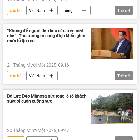
cứu hộ
Việt Nam
thông tin
Thêm
4
mưa
Mưa bão, lũ lụt lịch sử, thiên tai kinh hoàng ở Việt Nam
“Không để người dân kêu cứu trên mái
nhà”: Thủ tướng ra công điện khẩn giữa
cứu nạn
cứu mạng
Lương Cường
mưa lũ lịch sử
21 Tháng Mười Một 2025, 09:16
cứu hộ
Việt Nam
Thêm
9
Mưa bão, lũ lụt lịch sử, thiên tai kinh hoàng ở Việt Nam
Bộ Quốc phòng Việt Nam
Đà Lạt: Đèo Mimosa nứt toác, ô tô khách
suýt bị cuốn xuống vực
Phạm Minh Chính
Bộ Tài Chính VN
cứu nạn
Chính sách
Xã hội
nhân dân
Quân đội Nhân dân Việt Nam
20 Tháng Mười Một 2025, 09:47