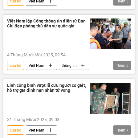
cứu hộ
Việt Nam
Thêm
5
Mưa bão, lũ lụt lịch sử, thiên tai kinh hoàng ở Việt Nam
thiên tai
sạt lở
Đà Lạt
Việt Nam lập Cổng thông tin điện tử Ban
Chỉ đạo phòng thủ dân sự quốc gia
mất tích
4 Tháng Mười Một 2025, 09:54
cứu hộ
Việt Nam
thông tin
Thêm
5
Mưa bão, lũ lụt lịch sử, thiên tai kinh hoàng ở Việt Nam
thiên tai
lũ lụt
Chính phủ
Lính công binh vượt lũ cứu người co giật,
hỗ trợ gia đình nạn nhân tử vong
cứu nạn
31 Tháng Mười 2025, 09:03
cứu hộ
Việt Nam
Thêm
7