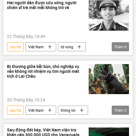
Bộ Ngoại giao Việt Nam
tai nạn
Hai người dân được cứu sống, người
chiến sĩ trẻ mãi mãi không trở về
cứu nạn
cứu mạng
22 Tháng Bảy, 10:49
cứu hộ
Việt Nam
tử vong
Thêm
8
cứu nạn
cứu mạng
cứu người
Chiến sĩ
quân đội
Bị thương giữa bãi bùn, chó nghiệp vụ
vẫn không rời nhiệm vụ tìm người mất
Quân đội Nhân dân Việt Nam
tích ở Lai Châu
Bộ Quốc phòng Việt Nam
hy sinh
20 Tháng Bảy, 10:24
cứu hộ
Việt Nam
thông tin
Thêm
5
chú chó
Bộ Quốc phòng Việt Nam
Mưa bão, lũ lụt lịch sử, thiên tai kinh hoàng ở Việt Nam
Sau động đất kép, Việt Nam viện trợ
khẩn cấp 300.000 USD cho Venezuela