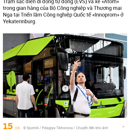
Trạm sạc điện di động tự động (EVS) và xe «Atom»
trong gian hàng của Bộ Công nghiệp và Thương mại
Nga tại Triển lãm Công nghiệp Quốc tế «Innoprom» ở
Yekaterinburg.
15
/15
© Sputnik / Pelagiya Tikhonova
/
Chuyển đến kho ảnh