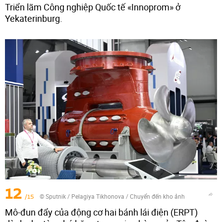
Triển lãm Công nghiệp Quốc tế «Innoprom» ở
Yekaterinburg.
12
/15
© Sputnik / Pelagiya Tikhonova
/
Chuyển đến kho ảnh
Mô-đun đẩy của động cơ hai bánh lái điện (ERPT)