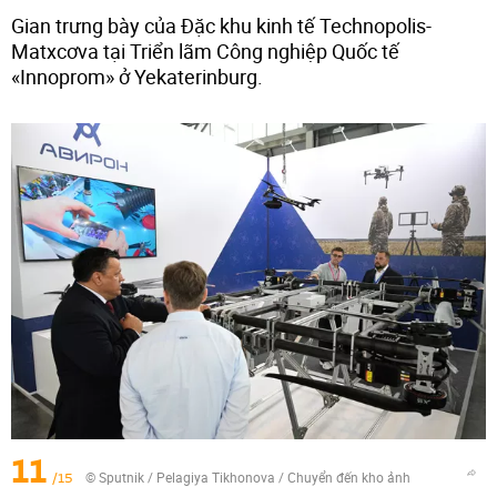
Gian trưng bày của Đặc khu kinh tế Technopolis-
Matxcơva tại Triển lãm Công nghiệp Quốc tế
«Innoprom» ở Yekaterinburg.
11
/15
© Sputnik / Pelagiya Tikhonova
/
Chuyển đến kho ảnh