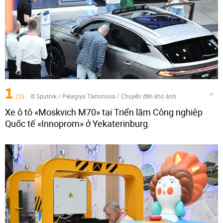
1
/15
© Sputnik / Pelagiya Tikhonova
/
Chuyển đến kho ảnh
Xe ô tô «Moskvich M70» tại Triển lãm Công nghiệp
Quốc tế «Innoprom» ở Yekaterinburg.