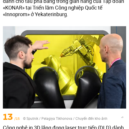
dành cho tàu phá băng trong gian hàng của Tập đoàn
«KONAR» tại Triển lãm Công nghiệp Quốc tế
«Innoprom» ở Yekaterinburg.
13
/15
© Sputnik / Pelagiya Tikhonova
/
Chuyển đến kho ảnh
Công nghệ in 3D lắng đọng laser trực tiếp (DLD) dành