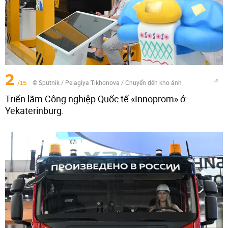
2
/15
© Sputnik / Pelagiya Tikhonova
/
Chuyển đến kho ảnh
Triển lãm Công nghiệp Quốc tế «Innoprom» ở
Yekaterinburg.