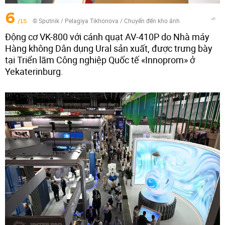
6
/15
© Sputnik / Pelagiya Tikhonova
/
Chuyển đến kho ảnh
Động cơ VK-800 với cánh quạt AV-410P do Nhà máy
Hàng không Dân dụng Ural sản xuất, được trưng bày
tại Triển lãm Công nghiệp Quốc tế «Innoprom» ở
Yekaterinburg.