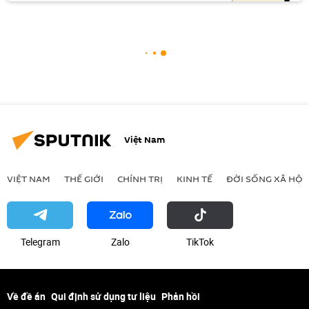
Việt Nam
VIỆT NAM
THẾ GIỚI
CHÍNH TRỊ
KINH TẾ
ĐỜI SỐNG XÃ HỘI
Telegram
Zalo
ТikТоk
Về đề án
Qui định sử dụng tư liệu
Phản hồi