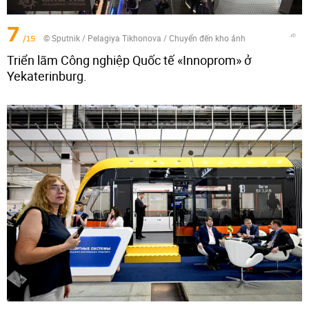
7
/15
© Sputnik / Pelagiya Tikhonova
/
Chuyển đến kho ảnh
Triển lãm Công nghiệp Quốc tế «Innoprom» ở
Yekaterinburg.