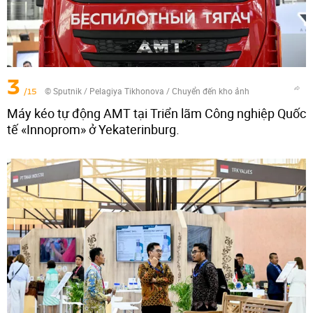
3
/15
© Sputnik / Pelagiya Tikhonova
/
Chuyển đến kho ảnh
Máy kéo tự động AMT tại Triển lãm Công nghiệp Quốc
tế «Innoprom» ở Yekaterinburg.