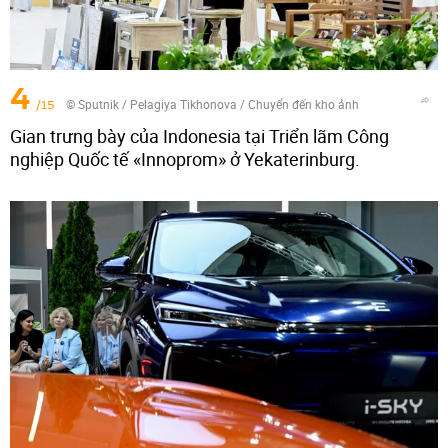
4
/15
© Sputnik / Pelagiya Tikhonova
/
Chuyển đến kho ảnh
Gian trưng bày của Indonesia tại Triển lãm Công
nghiệp Quốc tế «Innoprom» ở Yekaterinburg.