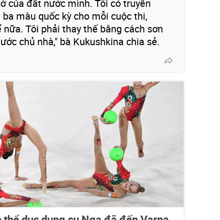
 của đất nước mình. Tôi có truyền
 ba màu quốc kỳ cho mỗi cuộc thi,
ể nữa. Tôi phải thay thế bằng cách sơn
ớc chủ nhà," bà Kukushkina chia sẻ.
n thể dục dụng cụ Nga đã đến Varna