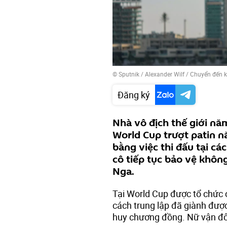
© Sputnik / Alexander Wilf
/
Chuyển đến 
Đăng ký
Nhà vô địch thế giới n
World Cup trượt patin n
bằng việc thi đấu tại các
cô tiếp tục bảo vệ khôn
Nga.
Tại World Cup được tổ chức ở
cách trung lập đã giành đượ
huy chương đồng. Nữ vận đô