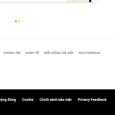
CHÍNH TRỊ
KINH TẾ
ĐỜI SỐNG XÃ HỘI
MULTIMEDIA
cộng đồng
Cookie
Chính sách bảo mật
Privacy Feedback