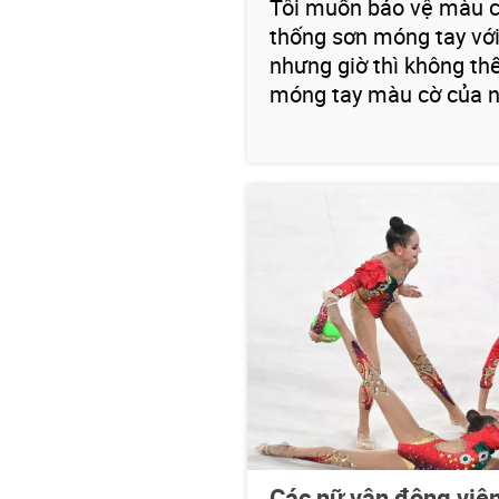
Tôi muốn bảo vệ màu cờ
thống sơn móng tay với
nhưng giờ thì không th
móng tay màu cờ của nư
Các nữ vận động viê