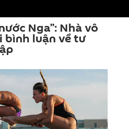
 nước Nga”: Nhà vô
i bình luận về tư
lập