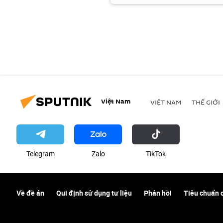
Việt Nam
VIỆT NAM
THẾ GIỚI
Telegram
Zalo
ТikТоk
Về đề án
Qui định sử dụng tư liệu
Phản hồi
Tiêu chuẩn 