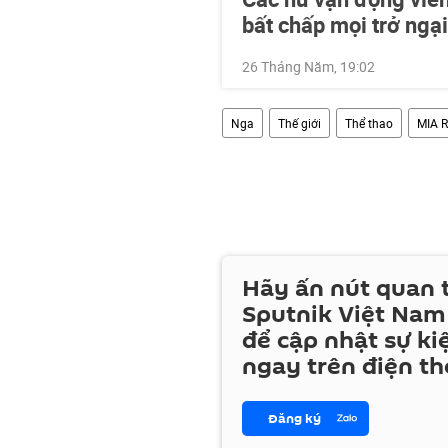
bất chấp mọi trở ngại
26 Tháng Năm, 19:02
Nga
Thế giới
Thể thao
MIA R
Hãy ấn nút quan
Sputnik Việt Nam
để cập nhật sự ki
ngay trên điện th
Đăng ký