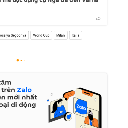
ossiya Segodnya
World Cup
Milan
Italia
 tâm
 trên
Zalo
ện mới nhất
oại di động