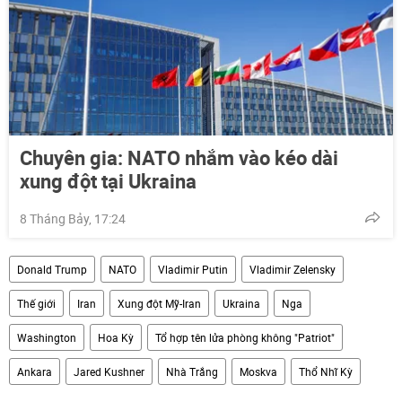
Chuyên gia: NATO nhắm vào kéo dài
xung đột tại Ukraina
8 Tháng Bảy, 17:24
Donald Trump
NATO
Vladimir Putin
Vladimir Zelensky
Thế giới
Iran
Xung đột Mỹ-Iran
Ukraina
Nga
Washington
Hoa Kỳ
Tổ hợp tên lửa phòng không "Patriot"
Ankara
Jared Kushner
Nhà Trắng
Moskva
Thổ Nhĩ Kỳ