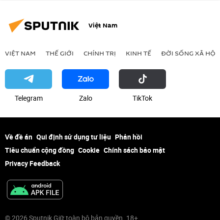
Việt Nam
VIỆT NAM
THẾ GIỚI
CHÍNH TRỊ
KINH TẾ
ĐỜI SỐNG XÃ HỘI
Telegram
Zalo
ТikТоk
Về đề án
Qui định sử dụng tư liệu
Phản hồi
Tiêu chuẩn cộng đồng
Cookie
Chính sách bảo mật
Privacy Feedback
© 2026 Sputnik Giữ toàn bộ bản quyền. 18+