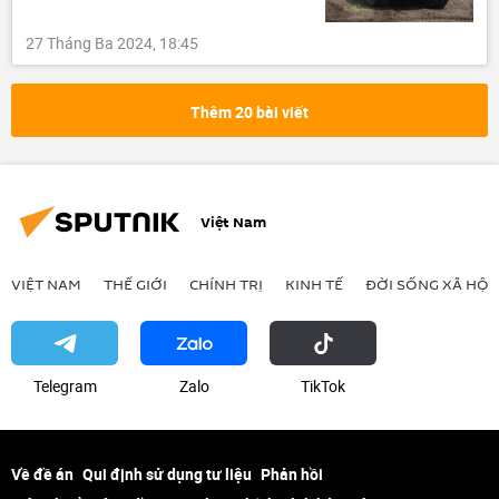
27 Tháng Ba 2024, 18:45
Thêm 20 bài viết
Việt Nam
VIỆT NAM
THẾ GIỚI
CHÍNH TRỊ
KINH TẾ
ĐỜI SỐNG XÃ HỘI
Telegram
Zalo
ТikТоk
Về đề án
Qui định sử dụng tư liệu
Phản hồi