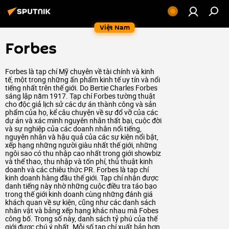
Việt Nam
Forbes
Forbes là tạp chí Mỹ chuyên về tài chính và kinh
tế, một trong những ấn phẩm kinh tế uy tín và nổi
tiếng nhất trên thế giới. Do Bertie Charles Forbes
sáng lập năm 1917. Tạp chí Forbes tường thuật
cho độc giả lịch sử các dự án thành công và sản
phẩm của họ, kể câu chuyện về sự đổ vỡ của các
dự án và xác minh nguyên nhân thất bại, cuộc đời
và sự nghiệp của các doanh nhân nổi tiếng,
nguyên nhân và hậu quả của các sự kiện nổi bật,
xếp hạng những người giàu nhất thế giới, những
ngôi sao có thu nhập cao nhất trong giới showbiz
và thể thao, thu nhập và tốn phí, thủ thuật kinh
doanh và các chiêu thức PR. Forbes là tạp chí
kinh doanh hàng đầu thế giới. Tạp chí nhận được
danh tiếng này nhờ những cuộc điều tra táo bạo
trong thế giới kinh doanh cùng những đánh giá
khách quan về sự kiện, cũng như các danh sách
nhân vật và bảng xếp hạng khác nhau mà Fobes
công bố. Trong số này, danh sách tỷ phú của thế
giới được chú ý nhất. Mỗi số tạp chí xuất bản hơn