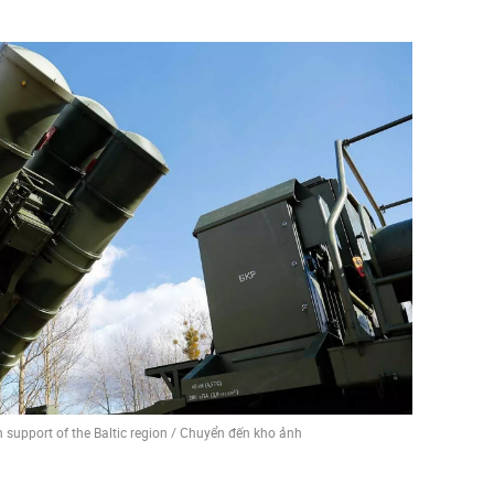
 support of the Baltic region
/
Chuyển đến kho ảnh