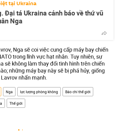
iệt tại Ukraina
 Đại tá Ukraina cảnh báo về thứ vũ
quân Nga
vrov, Nga sẽ coi việc cung cấp máy bay chiến
 NATO trong lĩnh vực hạt nhân. Tuy nhiên, sự
a sẽ không làm thay đổi tình hình trên chiến
nào; những máy bay này sẽ bị phá hủy, giống
ng Lavrov nhấn mạnh.
Nga
lực lượng phòng không
Báo chí thế giới
na
Thế giới