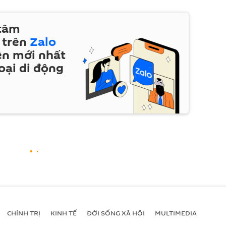
 tâm
 trên
Zalo
ện mới nhất
oại di động
CHÍNH TRỊ
KINH TẾ
ĐỜI SỐNG XÃ HỘI
MULTIMEDIA