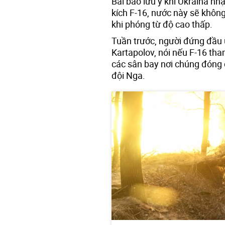
Bài báo lưu ý khi Ukraina n
kích F-16, nước này sẽ khôn
khi phóng từ độ cao thấp.
Tuần trước, người đứng đầu
Kartapolov, nói nếu F-16 tha
các sân bay nơi chúng đóng 
đội Nga.