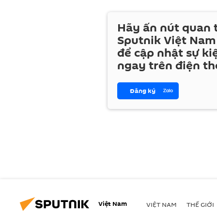
Hãy ấn nút quan
Sputnik Việt Nam
để cập nhật sự ki
ngay trên điện th
Đăng ký
Việt Nam
VIỆT NAM
THẾ GIỚI