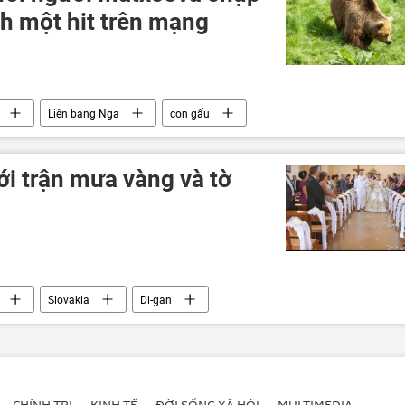
nh một hit trên mạng
Liên bang Nga
con gấu
ới trận mưa vàng và tờ
Slovakia
Di-gan
CHÍNH TRỊ
KINH TẾ
ĐỜI SỐNG XÃ HỘI
MULTIMEDIA