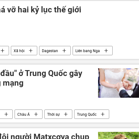
 vỡ hai kỷ lục thế giới
Xã hội
Dagestan
Liên bang Nga
đầu" ở Trung Quốc gây
g mạng
Châu Á
Thời sự
Trung Quốc
đôi người Matxcơva chụp