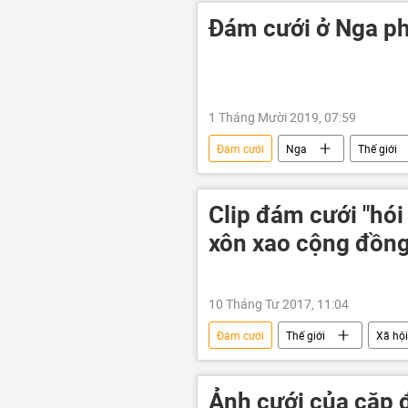
Đám cưới ở Nga phá
1 Tháng Mười 2019, 07:59
Đám cưới
Nga
Thế giới
Clip đám cưới "hói 
xôn xao cộng đồn
10 Tháng Tư 2017, 11:04
Đám cưới
Thế giới
Xã hội
Ảnh cưới của cặp 