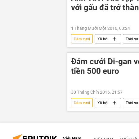
với gấu đã trở thà
1 Tháng Mười Một 2016, 03:24
Đám cưới
Xã hội
Thời sự
Đám cưới Di-gan v
tiền 500 euro
30 Tháng Chín 2016, 21:57
Đám cưới
Xã hội
Thời sự
Việt Nam
VIỆT NAM
THẾ GIỚI