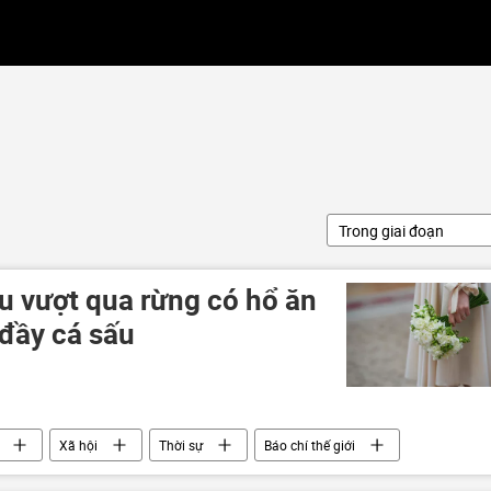
Trong giai đoạn
u vượt qua rừng có hổ ăn
 đầy cá sấu
Xã hội
Thời sự
Báo chí thế giới