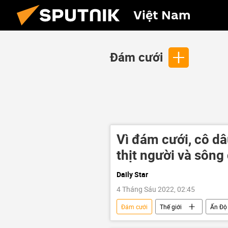
Việt Nam
Đám cưới
Vì đám cưới, cô dâ
thịt người và sông
Daily Star
4 Tháng Sáu 2022, 02:45
Đám cưới
Thế giới
Ấn Độ