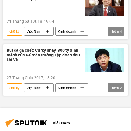
21 Tháng Sáu 2018, 19:04
chữ ký
Việt Nam
Kinh doanh
Thêm
4
Phạm Nhật Vượng
Trần Đình Long
Nguyễn Đăng Quang
Bầu Đức
Bút sa gà chết: Cú ‘ký nháy’ 800 tỷ định
mệnh của Kế toán trưởng Tập đoàn dầu
khí VN
27 Tháng Chín 2017, 18:20
chữ ký
Việt Nam
Kinh doanh
Thêm
2
Lê Đình Mậu
PVN
Việt Nam