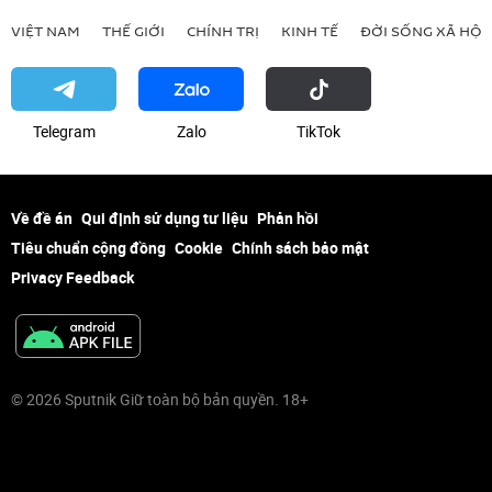
VIỆT NAM
THẾ GIỚI
CHÍNH TRỊ
KINH TẾ
ĐỜI SỐNG XÃ HỘI
Telegram
Zalo
ТikТоk
Về đề án
Qui định sử dụng tư liệu
Phản hồi
Tiêu chuẩn cộng đồng
Cookie
Chính sách bảo mật
Privacy Feedback
© 2026 Sputnik Giữ toàn bộ bản quyền. 18+