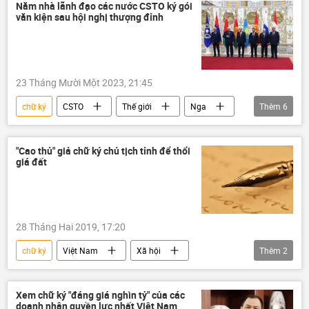
Năm nhà lãnh đạo các nước CSTO ký gói
văn kiện sau hội nghị thượng đỉnh
23 Tháng Mười Một 2023, 21:45
chữ ký
CSTO
Thế giới
Nga
Thêm
6
Tajikistan
Belarus
Armenia
Kazakhstan
Chính trị
an ninh
"Cao thủ" giả chữ ký chủ tịch tỉnh để thổi
giá đất
28 Tháng Hai 2019, 17:20
chữ ký
Việt Nam
Xã hội
Thêm
2
Quảng Nam
đất đai
Xem chữ ký "đáng giá nghìn tỷ" của các
doanh nhân quyền lực nhất Việt Nam