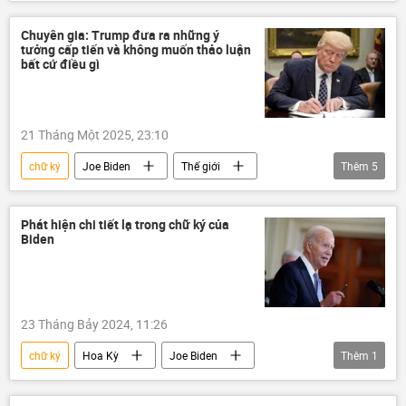
Thế giới
con gấu
Nhật Bản
chữ viết
Chuyên gia: Trump đưa ra những ý
tưởng cấp tiến và không muốn thảo luận
bất cứ điều gì
21 Tháng Một 2025, 23:10
chữ ký
Joe Biden
Thế giới
Thêm
5
Hoa Kỳ
Donald Trump
FBI
Quan điểm-Ý kiến
chuyên gia
Phát hiện chi tiết lạ trong chữ ký của
Biden
23 Tháng Bảy 2024, 11:26
chữ ký
Hoa Kỳ
Joe Biden
Thêm
1
Xã hội
Thế giới