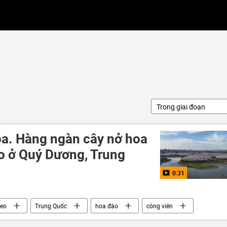
Trong giai đoạn
a. Hàng ngàn cây nở hoa
o ở Quý Dương, Trung
0:31
deo
Trung Quốc
hoa đào
công viên