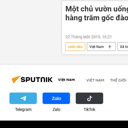
Một chủ vườn uống
hàng trăm gốc đào
22 Tháng Một 2019, 16:21
vườn đào
Việt Nam
Xã h
Việt Nam
VIỆT NAM
THẾ GIỚI
Telegram
Zalo
ТikТоk