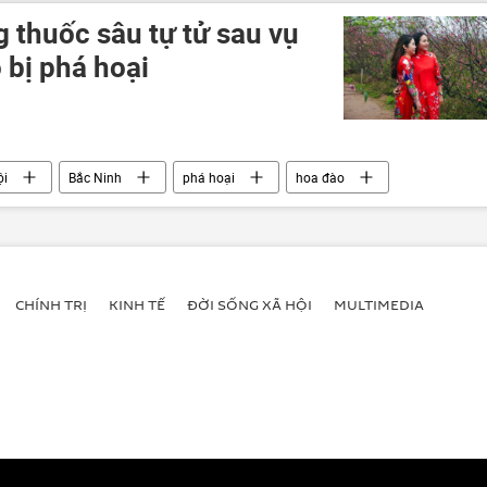
 thuốc sâu tự tử sau vụ
 bị phá hoại
ội
Bắc Ninh
phá hoại
hoa đào
CHÍNH TRỊ
KINH TẾ
ĐỜI SỐNG XÃ HỘI
MULTIMEDIA