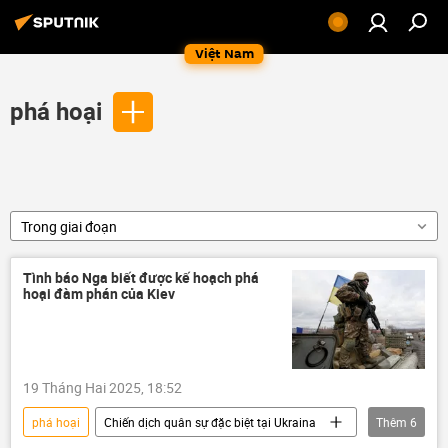
Việt Nam
phá hoại
Trong giai đoạn
Tình báo Nga biết được kế hoạch phá
hoại đàm phán của Kiev
19 Tháng Hai 2025, 18:52
phá hoại
Chiến dịch quân sự đặc biệt tại Ukraina
Thêm
6