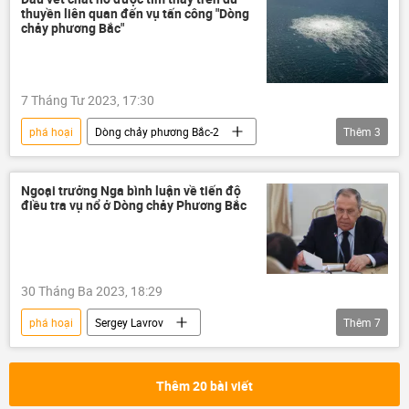
thuyền liên quan đến vụ tấn công "Dòng
Vụ nổ “Dòng chảy phương Bắc”
chảy phương Bắc"
7 Tháng Tư 2023, 17:30
phá hoại
Dòng chảy phương Bắc-2
Thêm
3
điều tra
Thế giới
vụ nổ
Ngoại trưởng Nga bình luận về tiến độ
điều tra vụ nổ ở Dòng chảy Phương Bắc
30 Tháng Ba 2023, 18:29
phá hoại
Sergey Lavrov
Thêm
7
Dòng chảy phương Bắc-2
Thời sự
Nga
điều tra
Bộ Ngoại giao Nga
Thêm 20 bài viết
Chính trị
Thế giới