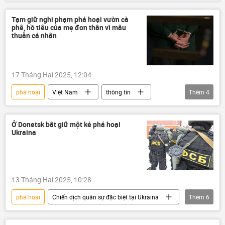
Nga
Cuộc khủng hoảng ở Ukraina
Ukraina
Thế giới
Tạm giữ nghi phạm phá hoại vườn cà
phê, hồ tiêu của mẹ đơn thân vì mâu
Cơ quan Tình báo đối ngoại Nga (SVR)
thuẫn cá nhân
đàm phán
17 Tháng Hai 2025, 12:04
phá hoại
Việt Nam
thông tin
Thêm
4
âm mưu phá hoại
công an
Bộ Công an Việt Nam
trái cây
Ở Donetsk bắt giữ một kẻ phá hoại
Ukraina
13 Tháng Hai 2025, 10:28
phá hoại
Chiến dịch quân sự đặc biệt tại Ukraina
Thêm
6
Ukraina
Nga
FSB