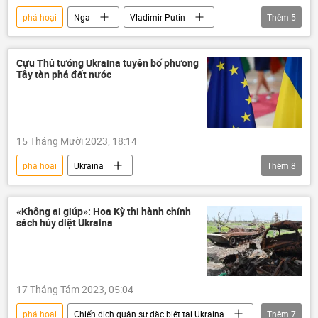
phá hoại
Nga
Vladimir Putin
Thêm
5
Thế giới
phương Tây
trừng phạt
Vụ nổ “Dòng chảy phương Bắc”
Châu Âu
Cựu Thủ tướng Ukraina tuyên bố phương
Tây tàn phá đất nước
15 Tháng Mười 2023, 18:14
phá hoại
Ukraina
Thêm
8
Chiến dịch quân sự đặc biệt tại Ukraina
EU
Liên minh châu Âu
Thế giới
«Không ai giúp»: Hoa Kỳ thi hành chính
sách hủy diệt Ukraina
phương Tây
viện trợ
Cuộc khủng hoảng ở Ukraina
Kinh tế
17 Tháng Tám 2023, 05:04
phá hoại
Chiến dịch quân sự đặc biệt tại Ukraina
Thêm
7