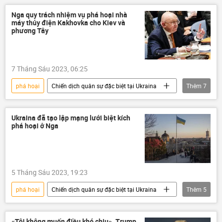
Cuộc khủng hoảng ở Ukraina
Nga
Nga quy trách nhiệm vụ phá hoại nhà
máy thủy điện Kakhovka cho Kiev và
xung đột quân sự
Thế giới
phương Tây
7 Tháng Sáu 2023, 06:25
phá hoại
Chiến dịch quân sự đặc biệt tại Ukraina
Thêm
7
Ukraina
Nga
nhà máy thủy điện
Hội đồng Bảo an LHQ
Vasily Nebenzya
Ukraina đã tạo lập mạng lưới biệt kích
phá hoại ở Nga
Thế giới
phương Tây
5 Tháng Sáu 2023, 19:23
phá hoại
Chiến dịch quân sự đặc biệt tại Ukraina
Thêm
5
Nga
Ukraina
Cuộc khủng hoảng ở Ukraina
Thế giới
«Tôi không muốn điều khó chịu». Trump