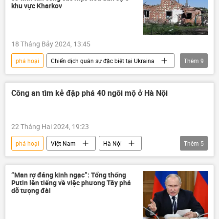
Trung Đông
Thế giới
Palestine
khu vực Kharkov
tấn công
hầm
18 Tháng Bảy 2024, 13:45
phá hoại
Chiến dịch quân sự đặc biệt tại Ukraina
Thêm
9
Ukraina
Cuộc khủng hoảng ở Ukraina
lực lượng vũ trang
Thế giới
Công an tìm kẻ đập phá 40 ngôi mộ ở Hà Nội
Quân sự
tấn công
Nga
Kharkov
máy bay không người lái
22 Tháng Hai 2024, 19:23
phá hoại
Việt Nam
Hà Nội
Thêm
5
tội phạm
lăng mộ
Xã hội
Pháp luật
công an
“Man rợ đáng kinh ngạc”: Tổng thống
Putin lên tiếng về việc phương Tây phá
dỡ tượng đài