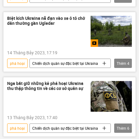
Hoa Kỳ
Ukraina
Cuộc khủng hoảng ở Ukraina
Kinh tế
Biệt kích Ukraina nã đạn vào xe ô tô chở
dân thường gần Ugledar
Châu Âu
Afghanistan
Thế giới
14 Tháng Bảy 2023, 17:19
phá hoại
Chiến dịch quân sự đặc biệt tại Ukraina
Thêm
4
Ukraina
Cuộc khủng hoảng ở Ukraina
xung đột quân sự
Thế giới
Nga bắt giữ những kẻ phá hoại Ukraina
thu thập thông tin về các cơ sở quân sự
13 Tháng Bảy 2023, 17:40
phá hoại
Chiến dịch quân sự đặc biệt tại Ukraina
Thêm
6
FSB
Ukraina