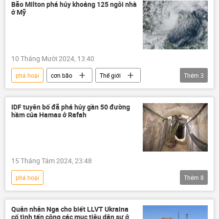
Thế giới
DNR
Donetsk
Bão Milton phá hủy khoảng 125 ngôi nhà
ở Mỹ
10 Tháng Mười 2024, 13:40
phá hoại
cơn bão
Thế giới
Thêm
3
Hoa Kỳ
Thời tiết
nhà
IDF tuyên bố đã phá hủy gần 50 đường
hầm của Hamas ở Rafah
15 Tháng Tám 2024, 23:48
phá hoại
Thêm
8
Vòng xoáy căng thẳng mới ở Trung Đông
HAMAS
Gaza
Israel
Quân nhân Nga cho biết LLVT Ukraina
cố tình tấn công các mục tiêu dân sự ở