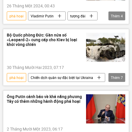
26 Tháng Một 2024, 00:43
phá hoại
Vladimir Putin
tượng đài
Thêm
4
Kaliningrad
Nga
Văn hóa
Thế giới
Bộ Quốc phòng Đức: Gần nửa số
«Leopard-2» cung cấp cho Kiev bị loại
khỏi vòng chiến
30 Tháng Mười Hai 2023, 07:17
phá hoại
Chiến dịch quân sự đặc biệt tại Ukraina
Thêm
7
xe tăng "Leopard"
Đức
Quân sự
Thế giới
Cuộc khủng hoảng ở Ukraina
Ông Putin cảnh báo về khả năng phương
Tây có thêm những hành động phá hoại
Ukraina
viện trợ quân sự
2 Tháng Mười Một 2023, 06:17