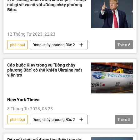
nói gì về vụ nổ với «Dòng chảy phương
xung đột quân sự
Bắc»
12 Tháng Tư 2023, 22:23
phá hoại
Dòng chảy phương Bắc-2
Thêm
6
Donald Trump
Thế giới
vụ nổ
Nga
Hoa Kỳ
Cáo buộc Kiev trong vụ "Dòng chảy
phương Bắc" có thể khiến Ukraina mất
Vụ nổ “Dòng chảy phương Bắc”
viện trợ
New York Times
8 Tháng Tư 2023, 08:25
phá hoại
Dòng chảy phương Bắc-2
Thêm
5
vụ nổ
Thế giới
Ukraina
viện trợ quân sự
Báo chí thế giới
Dấu vết chất nổ được tìm thấy trên du