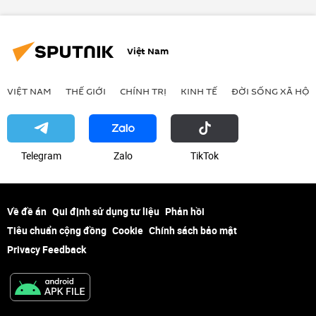
Việt Nam
VIỆT NAM
THẾ GIỚI
CHÍNH TRỊ
KINH TẾ
ĐỜI SỐNG XÃ HỘI
Telegram
Zalo
ТikТоk
Về đề án
Qui định sử dụng tư liệu
Phản hồi
Tiêu chuẩn cộng đồng
Cookie
Chính sách bảo mật
Privacy Feedback