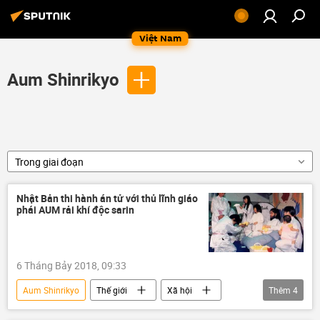
Việt Nam
Aum Shinrikyo
Trong giai đoạn
Nhật Bản thi hành án tử với thủ lĩnh giáo
phái AUM rải khí độc sarin
6 Tháng Bảy 2018, 09:33
Aum Shinrikyo
Thế giới
Xã hội
Thêm
4
Châu Á
Thời sự
Nhật Bản