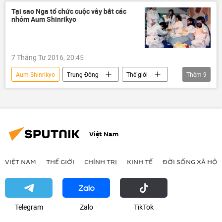
kết án tử hình
Tại sao Nga tổ chức cuộc vây bắt các
nhóm Aum Shinrikyo
7 Tháng Tư 2016, 20:45
Aum Shinrikyo
Trung Đông
Thế giới
Thêm
9
Quan điểm-Ý kiến
Nga
Châu Á
Liên bang Nga
St. Petersburg
Roman Silantyev
Nhà nước Hồi giáo
Việt Nam
Sputnik
Moskva
VIỆT NAM
THẾ GIỚI
CHÍNH TRỊ
KINH TẾ
ĐỜI SỐNG XÃ HỘI
Telegram
Zalo
ТikТоk