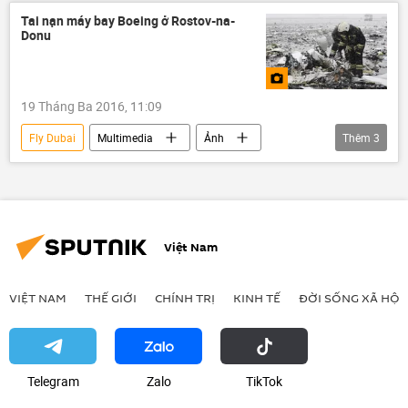
Tin chính tại Nga
Boeing 737-800
Tai nạn máy bay Boeing ở Rostov-na-
Donu
tai nạn
hàng không
19 Tháng Ba 2016, 11:09
Fly Dubai
Multimedia
Ảnh
Thêm
3
Tin chính tại Nga
Rostov-na-Donu
tai nạn
Việt Nam
VIỆT NAM
THẾ GIỚI
CHÍNH TRỊ
KINH TẾ
ĐỜI SỐNG XÃ HỘI
Telegram
Zalo
ТikТоk