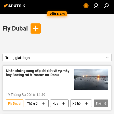
Việt Nam
Fly Dubai
Trong giai đoạn
Nhân chứng cung cấp chi tiết về vụ máy
bay Boeing rơi ở Rostov-na-Donu
19 Tháng Ba 2016, 14:49
Fly Dubai
Thế giới
Nga
Xã hội
Thêm
6
Thời sự
Rostov-na-Donu