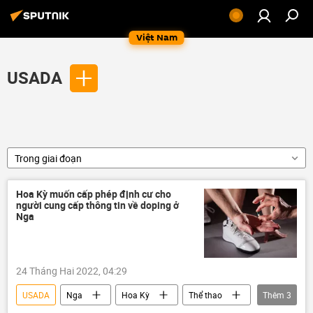
Việt Nam
USADA
Trong giai đoạn
Hoa Kỳ muốn cấp phép định cư cho
người cung cấp thông tin về doping ở
Nga
24 Tháng Hai 2022, 04:29
USADA
Nga
Hoa Kỳ
Thể thao
Thêm
3