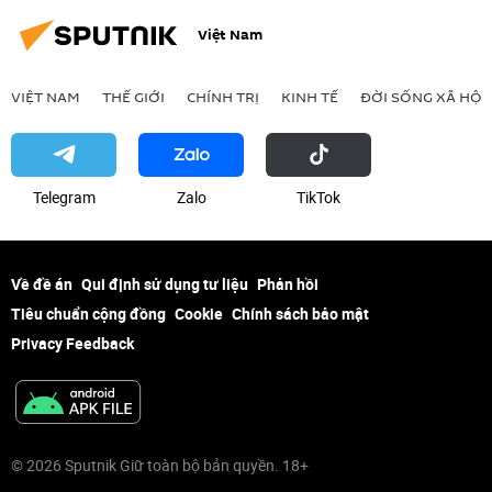
Việt Nam
VIỆT NAM
THẾ GIỚI
CHÍNH TRỊ
KINH TẾ
ĐỜI SỐNG XÃ HỘI
Telegram
Zalo
ТikТоk
Về đề án
Qui định sử dụng tư liệu
Phản hồi
Tiêu chuẩn cộng đồng
Cookie
Chính sách bảo mật
Privacy Feedback
© 2026 Sputnik Giữ toàn bộ bản quyền. 18+