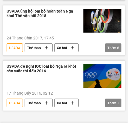
Thế giới
WADA
doping
USADA ủng hộ loại bỏ hoàn toàn Nga
khỏi Thế vận hội 2018
24 Tháng Chín 2017, 17:45
USADA
Thể thao
Xã hội
Thêm
6
Liên bang Nga
Thomas Bach
WADA
IOC
USADA đề nghị IOC loại bỏ Nga ra khỏi
các cuộc thi đấu 2016
Thế vận hội Olympic 2018
doping
17 Tháng Bảy 2016, 02:12
USADA
Thể thao
Xã hội
Thêm
1
Liên bang Nga