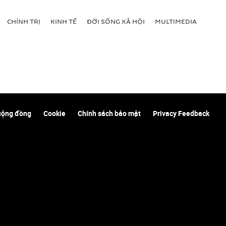
CHÍNH TRỊ
KINH TẾ
ĐỜI SỐNG XÃ HỘI
MULTIMEDIA
cộng đồng
Cookie
Chính sách bảo mật
Privacy Feedback