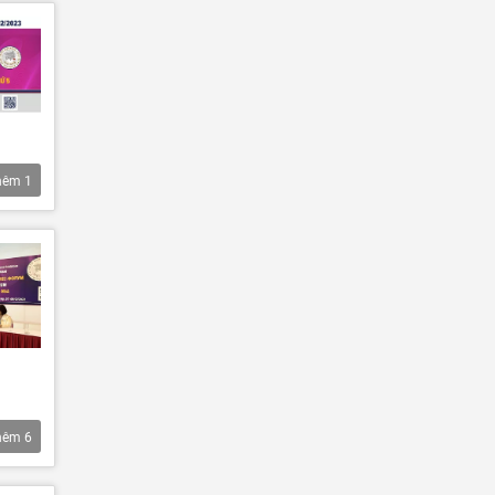
hêm
1
hêm
6