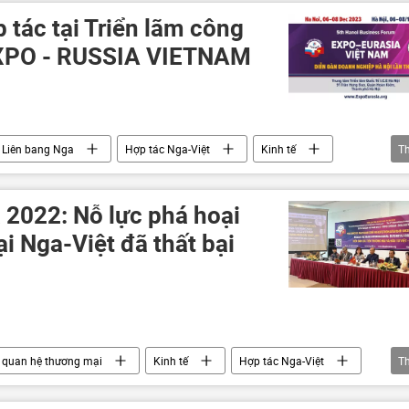
 tác tại Triển lãm công
EXPO - RUSSIA VIETNAM
Liên bang Nga
Hợp tác Nga-Việt
Kinh tế
T
 2022: Nỗ lực phá hoại
i Nga-Việt đã thất bại
quan hệ thương mại
Kinh tế
Hợp tác Nga-Việt
T
a
Nga
doanh nghiệp
Tác giả