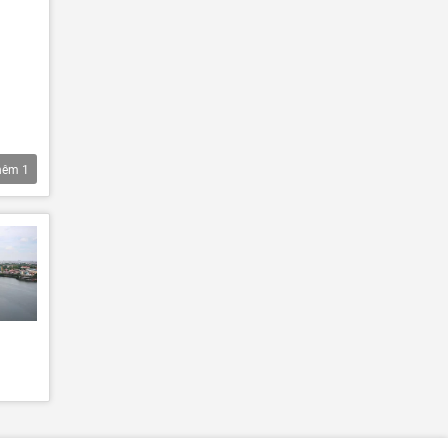
hêm
1