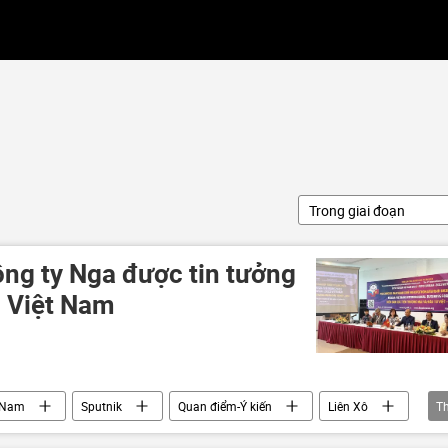
Trong giai đoạn
ông ty Nga được tin tưởng
i Việt Nam
 Nam
Sputnik
Quan điểm-Ý kiến
Liên Xô
T