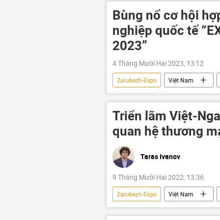
Bùng nổ cơ hội hợp
nghiệp quốc tế “
2023”
4 Tháng Mười Hai 2023, 13:12
Zarubezh-Expo
Việt Nam
hội chợ triển lãm
Triển lãm Việt-Nga
quan hệ thương mạ
Taras Ivanov
9 Tháng Mười Hai 2022, 13:36
Zarubezh-Expo
Việt Nam
dự án hợp tác kinh tế
Ukrain