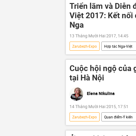
Quan điểm-Ý kiến
Triển lãm và Diễn
Việt 2017: Kết nối
Nga
13 Tháng Mười Hai 2017, 14:45
Zarubezh-Expo
Hợp tác Nga-Việt
Cuộc hội ngộ của 
tại Hà Nội
Elena Nikulina
14 Tháng Mười Hai 2015, 17:51
Zarubezh-Expo
Quan điểm-Ý kiến