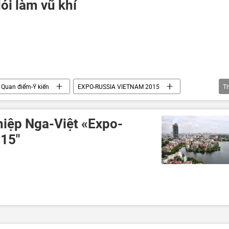
ỏi làm vũ khí
Quan điểm-Ý kiến
EXPO-RUSSIA VIETNAM 2015
T
hiệp Nga-Việt «Expo-
015"