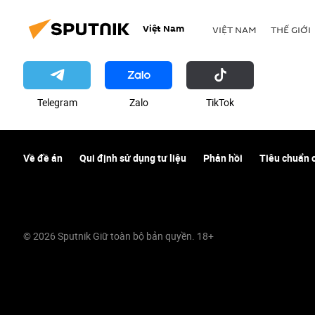
Việt Nam
VIỆT NAM
THẾ GIỚI
Telegram
Zalo
ТikТоk
Về đề án
Qui định sử dụng tư liệu
Phản hồi
Tiêu chuẩn 
© 2026 Sputnik Giữ toàn bộ bản quyền. 18+