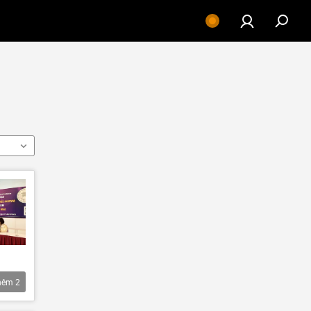
hêm
2