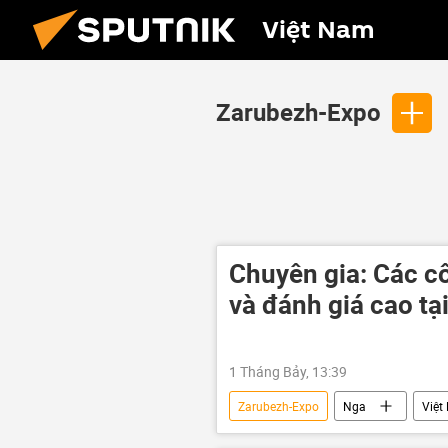
Việt Nam
Zarubezh-Expo
Chuyên gia: Các c
và đánh giá cao tạ
1 Tháng Bảy, 13:39
Zarubezh-Expo
Nga
Việt
Thành phố Hồ Chí Minh
SNG