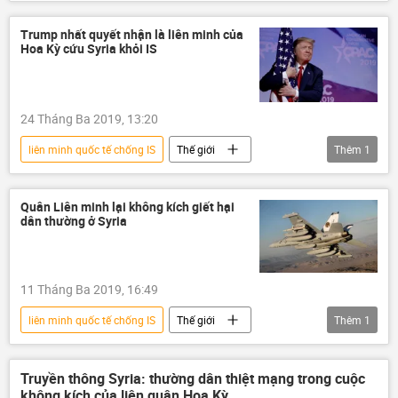
Chiến dịch quân sự đặc biệt tại Ukraina
viện trợ quân sự
viện trợ
Trump nhất quyết nhận là liên minh của
Hoa Kỳ cứu Syria khỏi IS
Liên minh châu Âu
Ukraina
Cuộc khủng hoảng ở Ukraina
Thế giới
24 Tháng Ba 2019, 13:20
liên minh quốc tế chống IS
Thế giới
Thêm
1
Syria
Hoa Kỳ
Quân Liên minh lại không kích giết hại
dân thường ở Syria
11 Tháng Ba 2019, 16:49
liên minh quốc tế chống IS
Thế giới
Thêm
1
Syria
Hoa Kỳ
Truyền thông Syria: thường dân thiệt mạng trong cuộc
không kích của liên quân Hoa Kỳ