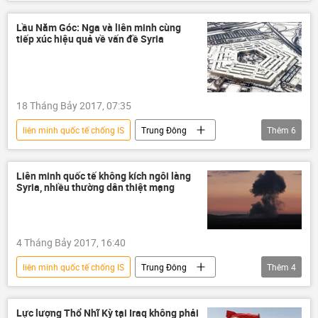
Thế giới
Syria
Lầu Năm Góc: Nga và liên minh cùng
tiếp xúc hiệu quả về vấn đề Syria
18 Tháng Bảy 2017, 07:35
liên minh quốc tế chống IS
Trung Đông
Thêm
6
Thế giới
Hoa Kỳ
Nga
Syria
Liên bang Nga
Liên minh quốc tế không kích ngôi làng
Syria, nhiều thường dân thiệt mạng
quân đội Nga
4 Tháng Bảy 2017, 16:40
liên minh quốc tế chống IS
Trung Đông
Thêm
4
Thế giới
Hoa Kỳ
Syria
IS
Lực lượng Thổ Nhĩ Kỳ tại Iraq không phải