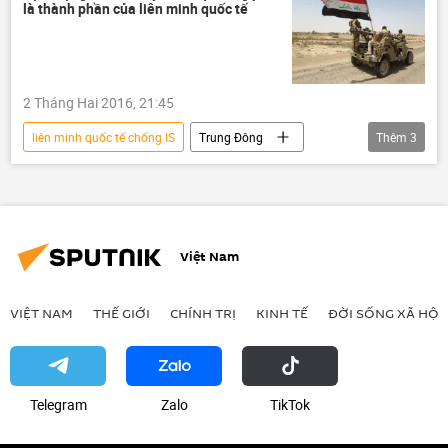
là thành phần của liên minh quốc tế
2 Tháng Hai 2016, 21:45
liên minh quốc tế chống IS
Trung Đông
Thêm
3
Thế giới
Iraq
Thổ Nhĩ Kỳ
Việt Nam
VIỆT NAM
THẾ GIỚI
CHÍNH TRỊ
KINH TẾ
ĐỜI SỐNG XÃ HỘI
Telegram
Zalo
ТikТоk