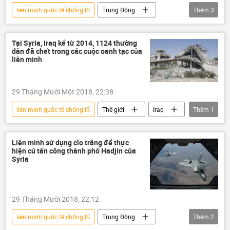
liên minh quốc tế chống IS
Trung Đông
Thêm
3
Thế giới
Deir ez-Zor
Syria
Tại Syria, Iraq kể từ 2014, 1124 thường
dân đã chết trong các cuộc oanh tạc của
liên minh
29 Tháng Mười Một 2018, 22:38
liên minh quốc tế chống IS
Thế giới
Iraq
Thêm
1
Syria
Liên minh sử dụng clo trắng để thực
hiện cú tấn công thành phố Hadjin của
Syria
29 Tháng Mười 2018, 22:12
liên minh quốc tế chống IS
Trung Đông
Thêm
2