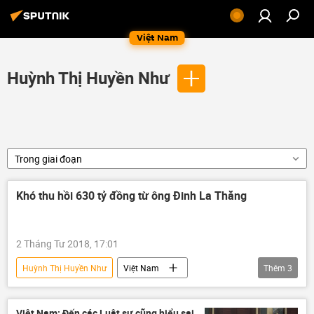
Việt Nam
Huỳnh Thị Huyền Như
Trong giai đoạn
Khó thu hồi 630 tỷ đồng từ ông Đinh La Thăng
2 Tháng Tư 2018, 17:01
Huỳnh Thị Huyền Như
Việt Nam
Thêm
3
Đinh La Thăng
PVN
Oceanbank
Việt Nam: Đến các Luật sư cũng hiểu sai