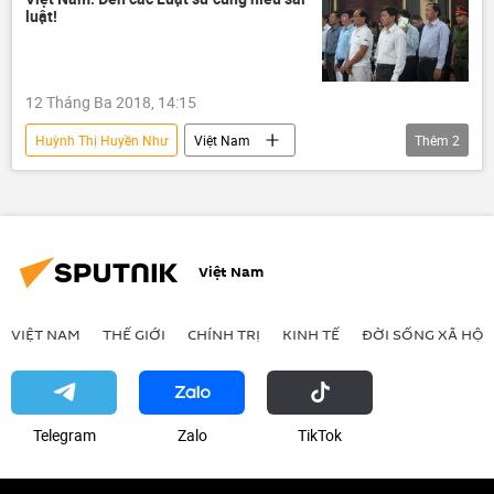
luật!
12 Tháng Ba 2018, 14:15
Huỳnh Thị Huyền Như
Việt Nam
Thêm
2
Kinh doanh
Navibank
Việt Nam
VIỆT NAM
THẾ GIỚI
CHÍNH TRỊ
KINH TẾ
ĐỜI SỐNG XÃ HỘI
Telegram
Zalo
ТikТоk