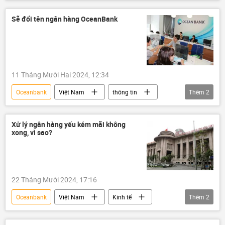
Hồ Đức Phớc
Kinh tế
Vietcombank
VPBank
GDP
Sẽ đổi tên ngân hàng OceanBank
11 Tháng Mười Hai 2024, 12:34
Oceanbank
Việt Nam
thông tin
Thêm
2
ngân hàng
Ngân hàng Nhà nước
Xử lý ngân hàng yếu kém mãi không
xong, vì sao?
22 Tháng Mười 2024, 17:16
Oceanbank
Việt Nam
Kinh tế
Thêm
2
Ngân hàng Nhà nước VN
Vietcombank