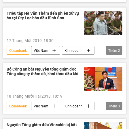
Thời sự
Bình Sơn
TAND
Lọc hóa dầu Bình Sơn (BSR)
Triệu tập Hà Văn Thắm đến phiên xử vụ
án tại Cty Lọc hóa dầu Bình Sơn
17 Tháng Một 2019, 18:30
Oceanbank
Việt Nam
Kinh doanh
Thêm
2
Hà văn Thắm
Lọc hóa dầu Bình Sơn (BSR)
Bộ Công an bắt Nguyên tổng giám đốc
Tổng công ty thăm dò, khai thác dầu khí
18 Tháng Mười Hai 2018, 18:19
Oceanbank
Việt Nam
Kinh doanh
Thêm
3
PVN
PVEP
bắt giữ
Nguyên Tổng giám đốc Vinashin bị bắt