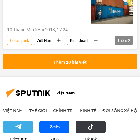
10 Tháng Mười Hai 2018, 17:24
Oceanbank
Việt Nam
Kinh doanh
Thêm
2
Vinashin
Bộ Công an Việt Nam
Thêm 20 bài viết
Việt Nam
VIỆT NAM
THẾ GIỚI
CHÍNH TRỊ
KINH TẾ
ĐỜI SỐNG XÃ HỘI
Telegram
Zalo
ТikТоk