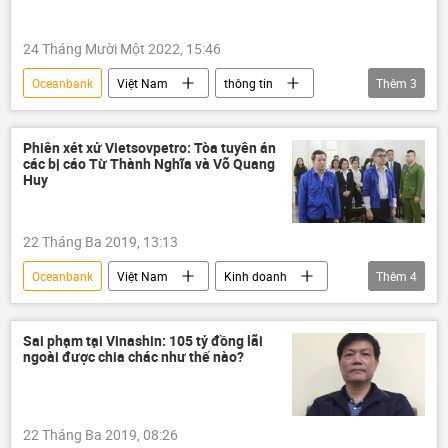
Nguyễn Thị Hồng
24 Tháng Mười Một 2022, 15:46
Oceanbank
Việt Nam
thông tin
Thêm
3
ngân hàng
Kinh tế
Ngân hàng Nhà nước
Phiên xét xử Vietsovpetro: Tòa tuyên án
các bị cáo Từ Thành Nghĩa và Võ Quang
Huy
22 Tháng Ba 2019, 13:13
Oceanbank
Việt Nam
Kinh doanh
Thêm
4
Từ Thành Nghĩa
Võ Quang Huy
Vietsovpetro
PVN
Sai phạm tại Vinashin: 105 tỷ đồng lãi
ngoài được chia chác như thế nào?
22 Tháng Ba 2019, 08:26