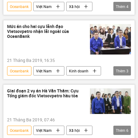
Oceanbank
Việt Nam
Xã hội
Thêm
4
Thời sự
Nguyễn Ngọc Sự
TAND
Vinashin
Mức án cho hai cựu lãnh đạo
Vietsovpetro nhận lãi ngoài của
OceanBank
21 Tháng Ba 2019, 16:35
Oceanbank
Việt Nam
Kinh doanh
Thêm
3
Từ Thành Nghĩa
Võ Quang Huy
Vietsovpetro
Giai đoạn 2 vụ án Hà Văn Thắm: Cựu
Tổng giám đốc Vietsovpetro hầu tòa
21 Tháng Ba 2019, 07:46
Oceanbank
Việt Nam
Xã hội
Thêm
6