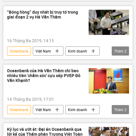
Thời sự
Hà Nội
Từ Thành Nghĩa
Võ Quang Huy
Vietsovpetro
“Bóng hồng” duy nhất bị truy tố trong
giai đoạn 2 vụ Hà Văn Thắm
TAND
16 Tháng Ba 2019, 14:15
Oceanbank
Việt Nam
Kinh doanh
Thêm
2
Hà văn Thắm
PVEP
Oceanbank của Hà Văn Thắm chi bao
nhiêu tiền 'chăm sóc' cựu sếp PVEP Đỗ
Văn Khạnh?
14 Tháng Ba 2019, 17:01
Oceanbank
Việt Nam
Kinh doanh
Thêm
3
Đỗ Văn Khạnh
PVEP
PVN
Kỷ lục và ướt át: Đại án Oceanbank qua
lời kể của Thẩm phán Trương Việt Toàn