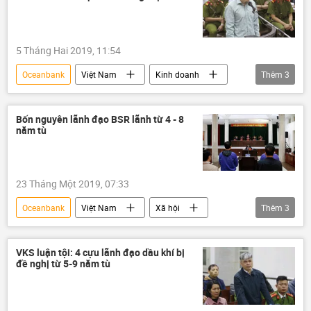
5 Tháng Hai 2019, 11:54
Oceanbank
Việt Nam
Kinh doanh
Thêm
3
Hà văn Thắm
Nguyễn Xuân Sơn
Đinh La Thăng
Bốn nguyên lãnh đạo BSR lãnh từ 4 - 8
năm tù
23 Tháng Một 2019, 07:33
Oceanbank
Việt Nam
Xã hội
Thêm
3
Thời sự
TAND
Lọc hóa dầu Bình Sơn (BSR)
VKS luận tội: 4 cựu lãnh đạo dầu khí bị
đề nghị từ 5-9 năm tù