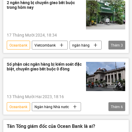
2 ngân hàng bị chuyển giao bắt buộc
trong hôm nay
17 Tháng Mười 2024, 18:34
Oceanbank
Vietcombank
ngân hàng
Thêm
3
Việt Nam
Kinh tế
Ngân hàng Nhà nước
Số phận các ngân hàng bị kiểm soát đặc
biệt, chuyển giao bắt buộc 0 đồng
13 Tháng Mười Hai 2023, 18:16
Oceanbank
Ngân hàng Nhà nước
Thêm
6
Việt Nam
ngân hàng
Vietcombank
Kinh tế
Kinh doanh
Tân Tổng giám đốc của Ocean Bank là ai?