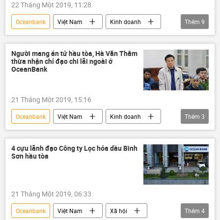
22 Tháng Một 2019, 11:28
Oceanbank
Việt Nam
Kinh doanh
Thêm
9
Bình Sơn
Hà văn Thắm
Nguyễn Xuân Sơn
Vũ Mạnh Tùng
Người mang án tử hầu tòa, Hà Văn Thắm
thừa nhận chỉ đạo chi lãi ngoài ở
Đinh Văn Ngọc
Nguyễn Hoàng Giang
OceanBank
Phạm Xuân Quang
PVN
Lọc hóa dầu Bình Sơn (BSR)
21 Tháng Một 2019, 15:16
Oceanbank
Việt Nam
Kinh doanh
Thêm
3
Nguyễn Xuân Sơn
Hà văn Thắm
Lọc hóa dầu Bình Sơn (BSR)
4 cựu lãnh đạo Công ty Lọc hóa dầu Bình
Sơn hầu tòa
21 Tháng Một 2019, 06:33
Oceanbank
Việt Nam
Xã hội
Thêm
4