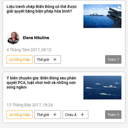
Hội nghị thượng đỉnh Mỹ - Triều Tiên tại Hà Nội
Liệu tranh chấp Biển Đông có thể được
giải quyết bằng biện pháp hòa bình?
Donald Trump
Kim Jong-un
Hội nghị thượng đỉnh Mỹ-Triều
Elena Nikulina
4 Tháng Tám 2017, 08:12
Lê Hồng Hiệp
Thế giới
Thêm
7
Quan điểm-Ý kiến
Việt Nam
Châu Á
Trung Quốc
Biển Đông
Ý kiến chuyên gia: Biển Đông sau phán
quyết PCA, luật chơi mới và những cơn
Tây Ban Nha
Vladimir Kolotov
sóng ngầm
Carl Thayer
13 Tháng Bảy 2017, 18:24
Lê Hồng Hiệp
Thế giới
Châu Á
Thêm
5
Biển Đông
Carl Thayer
PCA