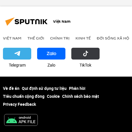
tranh chấp
biển đảo
Việt Nam
VIỆT NAM
THẾ GIỚI
CHÍNH TRỊ
KINH TẾ
ĐỜI SỐNG XÃ HỘI
Telegram
Zalo
ТikТоk
Về đề án
Qui định sử dụng tư liệu
Phản hồi
Tiêu chuẩn cộng đồng
Cookie
Chính sách bảo mật
Privacy Feedback