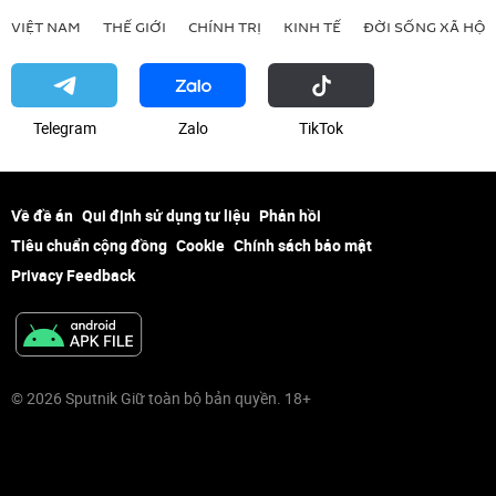
VIỆT NAM
THẾ GIỚI
CHÍNH TRỊ
KINH TẾ
ĐỜI SỐNG XÃ HỘI
Telegram
Zalo
ТikТоk
Về đề án
Qui định sử dụng tư liệu
Phản hồi
Tiêu chuẩn cộng đồng
Cookie
Chính sách bảo mật
Privacy Feedback
© 2026 Sputnik Giữ toàn bộ bản quyền. 18+