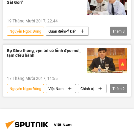
Sài Gòn"
19 Tháng Mười 2017, 22:44
Nguyễn Ngọc Đông
Quan điểm-Ý kiến
Thêm
3
Việt Nam
Kinh doanh
Trương Quang Nghĩa
Bộ Giao thông, vận tải có lãnh đạo mới,
tạm điều hành
17 Tháng Mười 2017, 11:55
Nguyễn Ngọc Đông
Việt Nam
Chính trị
Thêm
2
Trương Quang Nghĩa
Bộ Giao thông Vận tải
Việt Nam