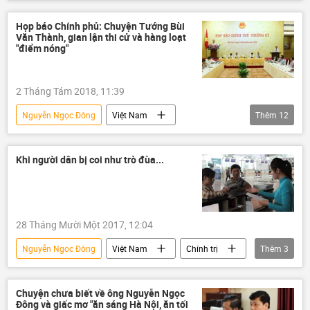
Nguyễn Văn Thể
Đinh La Thăng
Họp báo Chính phủ: Chuyện Tướng Bùi
Văn Thành, gian lận thi cử và hàng loạt
"điểm nóng"
2 Tháng Tám 2018, 11:39
Nguyễn Ngọc Đông
Việt Nam
Thêm
12
Chính trị
Phùng Xuân Nhạ
Bùi Văn Thành
Trần Việt Tân
Khi người dân bị coi như trò đùa...
Vietnam Airlines
Bộ Công an Việt Nam
Bộ Công Thương
Bộ Giao thông Vận tải
Bộ Giáo dục và Đào Tạo
28 Tháng Mười Một 2017, 12:04
văn phòng Chính phủ
gian lận
Nguyễn Ngọc Đông
Việt Nam
Chính trị
Thêm
3
thi cử
bôi trơn
Nguyễn Văn Thể
Bộ Giao thông Vận tải
giấy tờ tùy thân
Chuyện chưa biết về ông Nguyễn Ngọc
Đông và giấc mơ "ăn sáng Hà Nội, ăn tối