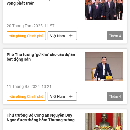
Thủ tướng
Phạm Minh Chính
vọng phát triển
năng lượng
sản xuất
xuất khẩu
xuất nhập khẩu
dầu mỏ
dầu khí
20 Tháng Tám 2025, 11:57
giá dầu
dầu thô
văn phòng Chính phủ
Việt Nam
Thêm
4
thông tin
Quốc hội
Chính phủ
Phạm Minh Chính
Tô Lâm
Phó Thủ tướng "gỡ khó" cho các dự án
bất động sản
11 Tháng Ba 2024, 13:21
văn phòng Chính phủ
Việt Nam
Thêm
4
bất động sản
Bộ Công an Việt Nam
ngân hàng
Bộ Tài nguyên và Môi trường
Thứ trưởng Bộ Công an Nguyễn Duy
Ngọc được thăng hàm Thượng tướng