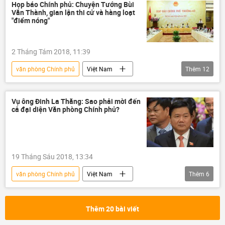
Nguyễn Xuân Phúc
đi nước ngoài
Họp báo Chính phủ: Chuyện Tướng Bùi
Văn Thành, gian lận thi cử và hàng loạt
"điểm nóng"
2 Tháng Tám 2018, 11:39
văn phòng Chính phủ
Việt Nam
Thêm
12
Chính trị
Phùng Xuân Nhạ
Nguyễn Ngọc Đông
Bùi Văn Thành
Vụ ông Đinh La Thăng: Sao phải mời đến
cả đại diện Văn phòng Chính phủ?
Trần Việt Tân
Vietnam Airlines
Bộ Công an Việt Nam
Bộ Công Thương
Bộ Giao thông Vận tải
19 Tháng Sáu 2018, 13:34
Bộ Giáo dục và Đào Tạo
gian lận
văn phòng Chính phủ
Việt Nam
Thêm
6
thi cử
bôi trơn
Kinh doanh
Đinh La Thăng
Hà văn Thắm
Nguyễn Xuân Sơn
Thêm 20 bài viết
PVN
Oceanbank