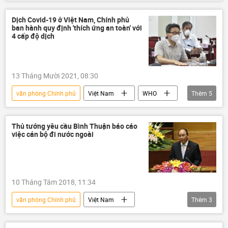
Chính phủ
Dịch tả heo
dịch tả lợn Châu Phi
Dịch Covid-19 ở Việt Nam, Chính phủ
ban hành quy định 'thích ứng an toàn' với
4 cấp độ dịch
13 Tháng Mười 2021, 08:30
văn phòng Chính phủ
Việt Nam
WHO
Thêm
5
Chính phủ
Vaccine
Thủ tướng
Covid-19 tại Việt Nam
Đại dịch COVID-19
Thủ tướng yêu cầu Bình Thuận báo cáo
việc cán bộ đi nước ngoài
10 Tháng Tám 2018, 11:34
văn phòng Chính phủ
Việt Nam
Thêm
3
Chính trị
Bình Thuận