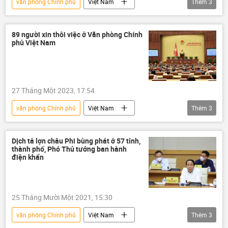
văn phòng Chính phủ
Việt Nam
Thêm
3
Chính phủ
Pháp luật
cải cách
89 người xin thôi việc ở Văn phòng Chính
phủ Việt Nam
27 Tháng Một 2023, 17:54
văn phòng Chính phủ
Việt Nam
Thêm
3
Quốc hội Việt Nam
Bộ Nội vụ Việt Nam
Chính sách
Dịch tả lợn châu Phi bùng phát ở 57 tỉnh,
thành phố, Phó Thủ tướng ban hành
điện khẩn
25 Tháng Mười Một 2021, 15:30
văn phòng Chính phủ
Việt Nam
Thêm
3