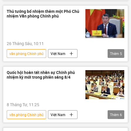
Bộ Giáo dục và Đào Tạo
Lê Minh Hưng
Chính phủ
Tây Ninh
Ninh Bình
Thủ tướng bổ nhiệm thêm một Phó Chủ
nhiệm Văn phòng Chính phủ
Hà Nội
Canada
26 Tháng Sáu, 10:11
văn phòng Chính phủ
Việt Nam
Thêm
5
thông tin
bổ nhiệm
tuyển chọn, bổ nhiệm
cán bộ
Quốc hội hoàn tất nhân sự Chính phủ
nhiệm kỳ mới trong phiên sáng 8/4
Thủ tướng
Chính phủ
8 Tháng Tư, 11:25
văn phòng Chính phủ
Việt Nam
Thêm
6
thông tin
Quốc hội
Chính phủ