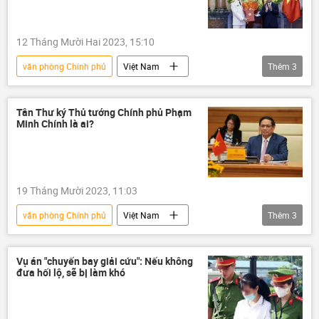
12 Tháng Mười Hai 2023, 15:10
văn phòng Chính phủ
Việt Nam
Thêm
3
thông tin
bổ nhiệm
cán bộ
Bộ Công an Việt Nam
Tân Thư ký Thủ tướng Chính phủ Phạm
Minh Chính là ai?
19 Tháng Mười 2023, 11:03
văn phòng Chính phủ
Việt Nam
Thêm
3
thông tin
Phạm Minh Chính
nhân sự
bổ nhiệm
Vụ án "chuyến bay giải cứu": Nếu không
đưa hối lộ, sẽ bị làm khó