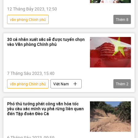
12 Tháng Bảy 2023, 12:50
văn phòng Chính phủ
Thêm
8
Сuộc chiến chống tham nhũng ở Việt Nam
Việt Nam
thông tin
nhận hối lộ
30 cá nhân xuất sắc sẽ được tuyển chọn
vào Văn phòng Chính phủ
hối lộ
chuyến bay
Covid-19 tại Việt Nam
Bộ Ngoại giao Việt Nam
7 Tháng Sáu 2023, 15:40
văn phòng Chính phủ
Việt Nam
Thêm
2
thông tin
quản lý cán bộ
nhân sự
Phó thủ tướng phát công văn hỏa tốc
yêu cầu xác minh vụ phá rừng liên quan
đến Tập đoàn Đèo Cả
6 Tháng Sáu 2023, 09:59