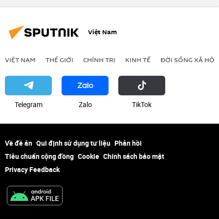
Việt Nam
VIỆT NAM
THẾ GIỚI
CHÍNH TRỊ
KINH TẾ
ĐỜI SỐNG XÃ HỘI
Telegram
Zalo
ТikТоk
Về đề án
Qui định sử dụng tư liệu
Phản hồi
Tiêu chuẩn cộng đồng
Cookie
Chính sách bảo mật
Privacy Feedback