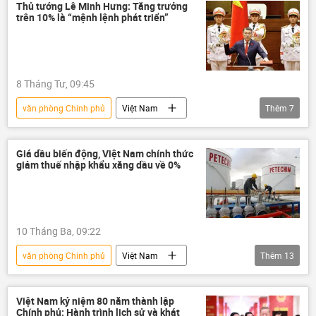
bộ trưởng
bổ nhiệm
Thủ tướng Lê Minh Hưng: Tăng trưởng
trên 10% là “mệnh lệnh phát triển”
tuyển chọn, bổ nhiệm
cán bộ
8 Tháng Tư, 09:45
văn phòng Chính phủ
Việt Nam
Thêm
7
thông tin
Chính phủ
Thủ tướng
bổ nhiệm
tuyển chọn, bổ nhiệm
Giá dầu biến động, Việt Nam chính thức
giảm thuế nhập khẩu xăng dầu về 0%
Kinh tế
chiến lược phát triển kinh tế
tăng trưởng kinh tế
10 Tháng Ba, 09:22
văn phòng Chính phủ
Việt Nam
Thêm
13
thông tin
Chính phủ
Bộ Công Thương
Bộ Tài Chính VN
Việt Nam kỷ niệm 80 năm thành lập
Chính phủ: Hành trình lịch sử và khát