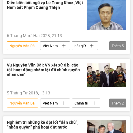
Pháp luật
luật
Diễn biến bất ngờ vụ Lê Trung Khoa, Việt
Nam bắt Phạm Quang Thiện
6 Tháng Mười Hai 2025, 21:13
Nguyễn Văn Đài
Việt Nam
bắt giữ
Thêm
5
bị bắt
Chính trị
Bộ Công an Việt Nam
điều tra
Vụ Nguyễn Văn Đài: VN xét xử 6 bị cáo
tội 'hoạt động nhằm lật đổ chính quyền
cơ quan an ninh
nhân dân'
5 Tháng Tư 2018, 13:13
Nguyễn Văn Đài
Việt Nam
Chính trị
Thêm
2
VKSND Tối cao
lật đổ chính quyền
Nghiêm trị những kẻ đội lốt “dân chủ”,
“nhân quyền” phá hoại đất nước