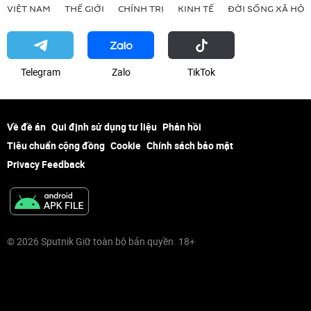
VIỆT NAM
THẾ GIỚI
CHÍNH TRỊ
KINH TẾ
ĐỜI SỐNG XÃ HỘI
Telegram
Zalo
ТikТоk
Về đề án
Qui định sử dụng tư liệu
Phản hồi
Tiêu chuẩn cộng đồng
Cookie
Chính sách bảo mật
Privacy Feedback
© 2026 Sputnik Giữ toàn bộ bản quyền. 18+