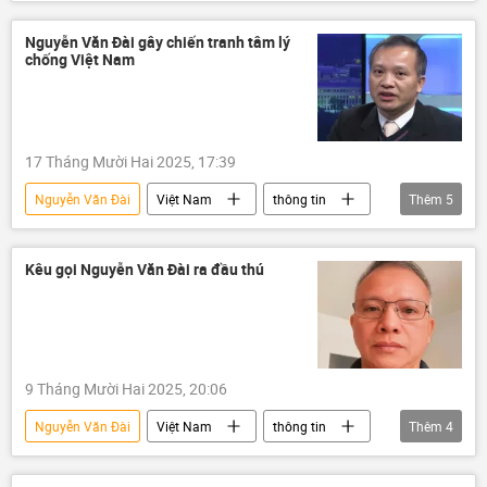
AI
Giả mạo
tội phạm
Pháp luật
VKSND Tối cao
Nguyễn Văn Đài gây chiến tranh tâm lý
chống Việt Nam
17 Tháng Mười Hai 2025, 17:39
Nguyễn Văn Đài
Việt Nam
thông tin
Thêm
5
tội phạm
VKSND Tối cao
Pháp luật
luật
công an
Kêu gọi Nguyễn Văn Đài ra đầu thú
9 Tháng Mười Hai 2025, 20:06
Nguyễn Văn Đài
Việt Nam
thông tin
Thêm
4
Bộ Công an Việt Nam
công an