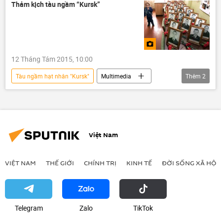
Thảm kịch tàu ngầm “Kursk”
12 Tháng Tám 2015, 10:00
Tàu ngầm hạt nhân "Kursk"
Multimedia
Thêm
2
Ảnh
Tin chính tại Nga
Việt Nam
VIỆT NAM
THẾ GIỚI
CHÍNH TRỊ
KINH TẾ
ĐỜI SỐNG XÃ HỘI
Telegram
Zalo
ТikТоk