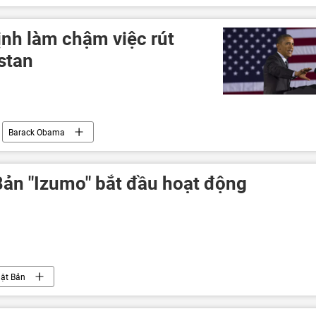
nh làm chậm việc rút
stan
Barack Obama
Bản "Izumo" bắt đầu hoạt động
ật Bản