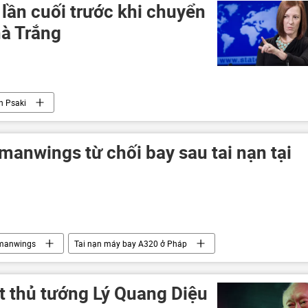
lần cuối trước khi chuyển
hà Trắng
n Psaki
anwings từ chối bay sau tai nạn tại
manwings
Tai nạn máy bay A320 ở Pháp
t thủ tướng Lý Quang Diệu