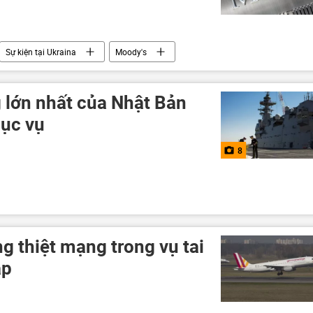
Sự kiện tại Ukraina
Moody's
 lớn nhất của Nhật Bản
hục vụ
8
ng thiệt mạng trong vụ tai
áp