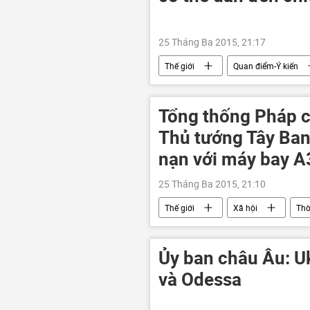
25 Tháng Ba 2015, 21:17
Thế giới
Quan điểm-Ý kiến
Tổng thống Pháp 
Thủ tướng Tây Ban 
nạn với máy bay 
25 Tháng Ba 2015, 21:10
Thế giới
Xã hội
Thờ
Ủy ban châu Âu: Uk
và Odessa