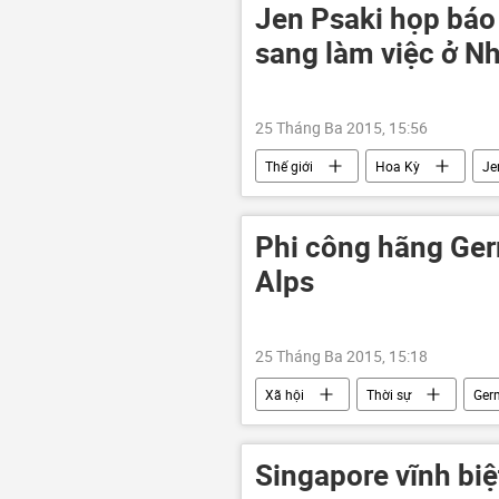
Jen Psaki họp báo 
sang làm việc ở N
25 Tháng Ba 2015, 15:56
Thế giới
Hoa Kỳ
Je
Phi công hãng Germ
Alps
25 Tháng Ba 2015, 15:18
Xã hội
Thời sự
Ger
hàng không
máy bay
Singapore vĩnh biệ