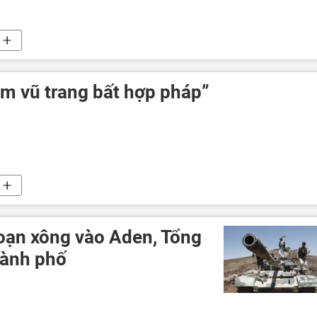
óm vũ trang bất hợp pháp”
oạn xông vào Aden, Tổng
hành phố