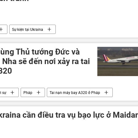
Sự kiện tại Ukraina
cùng Thủ tướng Đức và
Nha sẽ đến nơi xảy ra tai
A320
i sự
Pháp
Tai nạn máy bay A320 ở Pháp
raina cần điều tra vụ bạo lực ở Maida