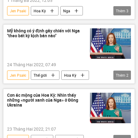
1 Tháng Ba 2022, 12:05
Jen Psaki
Hoa Kỳ
Nga
Thêm
3
gián điệp
nhà ngoại giao
Liên Hợp Quốc
Mỹ không có ý định gây chiến với Nga
"theo bất kỳ kịch bản nào"
24 Tháng Hai 2022, 07:49
Jen Psaki
Thế giới
Hoa Kỳ
Thêm
2
Nga
Ukraina
chiến tranh
Cơn ác mộng của Hoa Kỳ: Nhìn thấy
những «người xanh của Nga» ở Đông
Ukraina
23 Tháng Hai 2022, 21:07