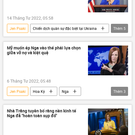
14 Tháng Tư 2022, 05:58
Jen Psaki
Chiến dịch quân sự đặc biệt tại Ukraina
Thêm
5
Ukraina
Hoa Kỳ
Joe Biden
Nga
Vladimir Putin
Mỹ muốn ép Nga vào thế phải lựa chọn
giữa vỡ nợ và kiệt quệ
6 Tháng Tư 2022, 05:48
Jen Psaki
Hoa Kỳ
Nga
Thêm
3
trừng phạt
Vladimir Putin
Ukraina
Nhà Trắng tuyên bố rằng nền kinh tế
Nga đã "hoàn toàn sụp đổ"