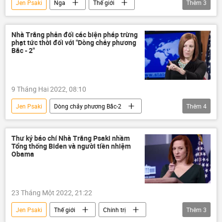
Jen Psaki
Nga
Thế giới
Thêm
3
Hoa Kỳ
Ukraina
Joe Biden
Nhà Trắng
Nhà Trắng phản đối các biện pháp trừng
phạt tức thời đối với "Dòng chảy phương
Bắc - 2"
9 Tháng Hai 2022, 08:10
Jen Psaki
Dòng chảy phương Bắc-2
Thêm
4
Hoa Kỳ
trừng phạt
Ukraina
khí đốt
Thư ký báo chí Nhà Trắng Psaki nhầm
Tổng thống Biden và người tiền nhiệm
Obama
23 Tháng Một 2022, 21:22
Jen Psaki
Thế giới
Chính trị
Thêm
3