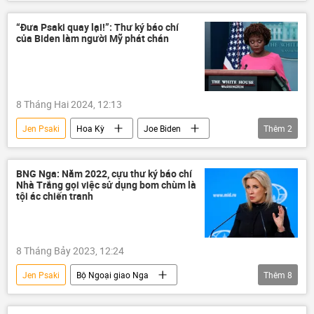
Afghanistan
Quốc hội Mỹ
khủng bố
điều tra
“Đưa Psaki quay lại!”: Thư ký báo chí
của Biden làm người Mỹ phát chán
8 Tháng Hai 2024, 12:13
Jen Psaki
Hoa Kỳ
Joe Biden
Thêm
2
Nhà Trắng
Xã hội
BNG Nga: Năm 2022, cựu thư ký báo chí
Nhà Trắng gọi việc sử dụng bom chùm là
tội ác chiến tranh
8 Tháng Bảy 2023, 12:24
Jen Psaki
Bộ Ngoại giao Nga
Thêm
8
Maria Zakharova
Hoa Kỳ