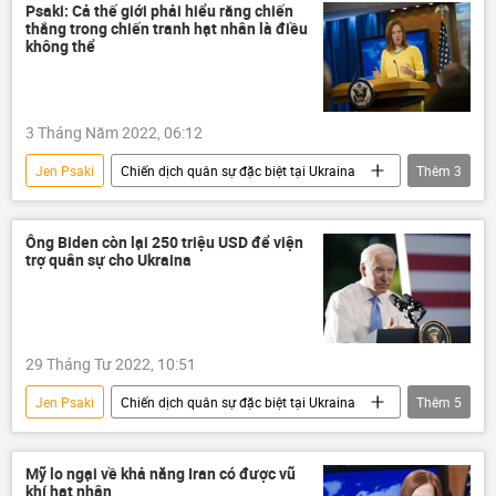
Joe Biden
Hoa Kỳ
Psaki: Cả thế giới phải hiểu rằng chiến
thắng trong chiến tranh hạt nhân là điều
không thể
3 Tháng Năm 2022, 06:12
Jen Psaki
Chiến dịch quân sự đặc biệt tại Ukraina
Thêm
3
Hoa Kỳ
vũ khí hạt nhân
chiến tranh
Ông Biden còn lại 250 triệu USD để viện
trợ quân sự cho Ukraina
29 Tháng Tư 2022, 10:51
Jen Psaki
Chiến dịch quân sự đặc biệt tại Ukraina
Thêm
5
Hoa Kỳ
Ukraina
viện trợ quân sự
Joe Biden
Nga
Mỹ lo ngại về khả năng Iran có được vũ
khí hạt nhân