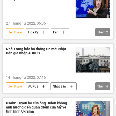
27 Tháng Tư 2022, 06:36
Jen Psaki
Hoa Kỳ
Iran
Thêm
2
vũ khí hạt nhân
Nhà Trắng
Nhà Trắng bác bỏ thông tin mời Nhật
Bản gia nhập AUKUS
14 Tháng Tư 2022, 07:16
Jen Psaki
AUKUS
Nhật Bản
Thêm
4
Hoa Kỳ
Anh
Australia
Nhà Trắng
Psaki: Tuyên bố của ông Biden không
ảnh hưởng đến quan điểm của Mỹ về
tình hình Ukraina