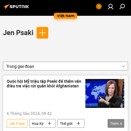
Việt Nam
Jen Psaki
Trong giai đoạn
Quốc hội Mỹ triệu tập Psaki để thẩm vấn
điều tra việc rút quân khỏi Afghanistan
6 Tháng Sáu 2024, 08:42
Jen Psaki
Hoa Kỳ
Thế giới
Thêm
4