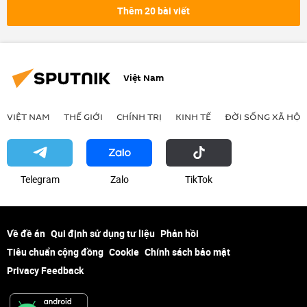
Thêm 20 bài viết
Việt Nam
VIỆT NAM
THẾ GIỚI
CHÍNH TRỊ
KINH TẾ
ĐỜI SỐNG XÃ HỘI
Telegram
Zalo
ТikТоk
Về đề án
Qui định sử dụng tư liệu
Phản hồi
Tiêu chuẩn cộng đồng
Cookie
Chính sách bảo mật
Privacy Feedback