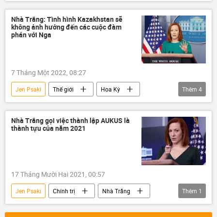
Hoa Kỳ
Barack Obama
Joe Biden
Nhà Trắng: Tình hình Kazakhstan sẽ
không ảnh hưởng đến các cuộc đàm
phán với Nga
7 Tháng Một 2022, 08:27
Jen Psaki
Thế giới
Hoa Kỳ
Thêm
4
Kazakhstan
Nhà Trắng
giá khí đốt
Bạo loạn ở Kazakhstan
Nhà Trắng gọi việc thành lập AUKUS là
thành tựu của năm 2021
17 Tháng Mười Hai 2021, 00:57
Jen Psaki
Chính trị
Nhà Trắng
Thêm
1
AUKUS