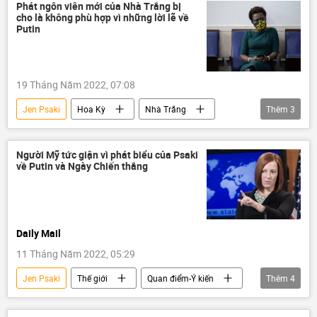
Chính trị
Quân sự
bom chùm
Phát ngôn viên mới của Nhà Trắng bị
cho là không phù hợp vì những lời lẽ về
Nga
Nhà Trắng
Putin
Chiến dịch quân sự đặc biệt tại Ukraina
19 Tháng Năm 2022, 07:08
Jen Psaki
Hoa Kỳ
Nhà Trắng
Thêm
3
Vladimir Putin
Chính trị
Nga
Người Mỹ tức giận vì phát biểu của Psaki
về Putin và Ngày Chiến thắng
Daily Mail
11 Tháng Năm 2022, 05:29
Jen Psaki
Thế giới
Quan điểm-Ý kiến
Thêm
4
Báo chí thế giới
Vladimir Putin