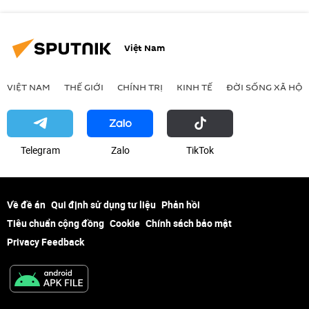
Việt Nam
VIỆT NAM
THẾ GIỚI
CHÍNH TRỊ
KINH TẾ
ĐỜI SỐNG XÃ HỘI
Telegram
Zalo
ТikТоk
Về đề án
Qui định sử dụng tư liệu
Phản hồi
Tiêu chuẩn cộng đồng
Cookie
Chính sách bảo mật
Privacy Feedback