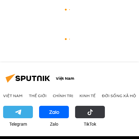
Việt Nam
VIỆT NAM
THẾ GIỚI
CHÍNH TRỊ
KINH TẾ
ĐỜI SỐNG XÃ HỘI
Telegram
Zalo
ТikТоk