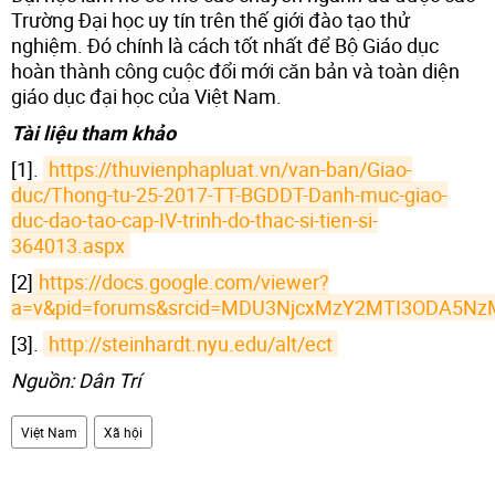
Trường Đại học uy tín trên thế giới đào tạo thử
nghiệm. Đó chính là cách tốt nhất để Bộ Giáo dục
hoàn thành công cuộc đổi mới căn bản và toàn diện
giáo dục đại học của Việt Nam.
Tài liệu tham khảo
[1].
https://thuvienphapluat.vn/van-ban/Giao-
duc/Thong-tu-25-2017-TT-BGDDT-Danh-muc-giao-
duc-dao-tao-cap-IV-trinh-do-thac-si-tien-si-
364013.aspx
[2]
https://docs.google.com/viewer?
a=v&pid=forums&srcid=MDU3NjcxMzY2MTI3ODA5
[3].
http://steinhardt.nyu.edu/alt/ect
Nguồn: Dân Trí
Việt Nam
Xã hội