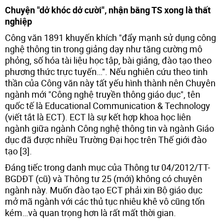
Chuyện "dở khóc dở cười", nhận bằng TS xong là thất
nghiệp
Công văn 1891 khuyến khích "đẩy mạnh sử dụng công
nghệ thông tin trong giảng dạy như tăng cường mô
phỏng, số hóa tài liệu học tập, bài giảng, đào tạo theo
phương thức trực tuyến…". Nếu nghiên cứu theo tinh
thần của Công văn này tất yếu hình thành nên Chuyên
ngành mới "Công nghệ truyền thông giáo dục", tên
quốc tế là Educational Communication & Technology
(viết tắt là ECT). ECT là sự kết hợp khoa học liên
ngành giữa ngành Công nghệ thông tin và ngành Giáo
dục đã được nhiều Trường Đại học trên Thế giới đào
tạo [3].
Đáng tiếc trong danh mục của Thông tư 04/2012/TT-
BGDĐT (cũ) và Thông tư 25 (mới) không có chuyên
ngành này. Muốn đào tạo ECT phải xin Bộ giáo dục
mở mã ngành với các thủ tục nhiêu khê vô cũng tốn
kém…và quan trọng hơn là rất mất thời gian.