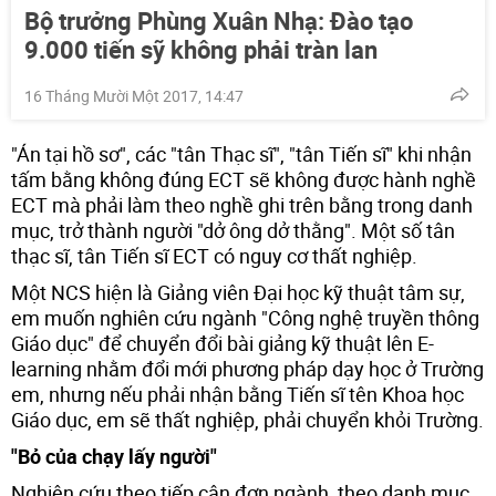
Bộ trưởng Phùng Xuân Nhạ: Đào tạo
9.000 tiến sỹ không phải tràn lan
16 Tháng Mười Một 2017, 14:47
"Án tại hồ sơ", các "tân Thạc sĩ", "tân Tiến sĩ" khi nhận
tấm bằng không đúng ECT sẽ không được hành nghề
ECT mà phải làm theo nghề ghi trên bằng trong danh
mục, trở thành người "dở ông dở thằng". Một số tân
thạc sĩ, tân Tiến sĩ ECT có nguy cơ thất nghiệp.
Một NCS hiện là Giảng viên Đại học kỹ thuật tâm sự,
em muốn nghiên cứu ngành "Công nghệ truyền thông
Giáo dục" để chuyển đổi bài giảng kỹ thuật lên E-
learning nhằm đổi mới phương pháp dạy học ở Trường
em, nhưng nếu phải nhận bằng Tiến sĩ tên Khoa học
Giáo dục, em sẽ thất nghiệp, phải chuyển khỏi Trường.
"Bỏ của chạy lấy người"
Nghiên cứu theo tiếp cận đơn ngành, theo danh mục