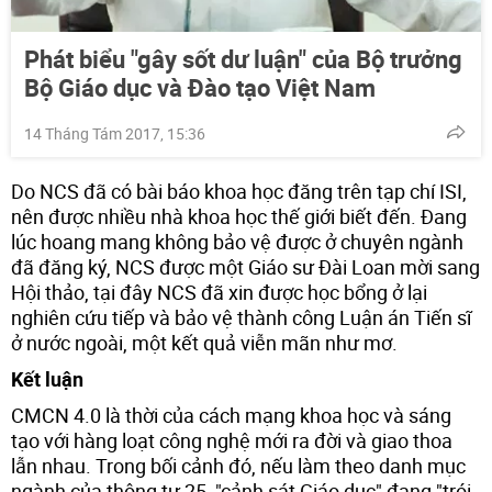
Phát biểu "gây sốt dư luận" của Bộ trưởng
Bộ Giáo dục và Đào tạo Việt Nam
14 Tháng Tám 2017, 15:36
Do NCS đã có bài báo khoa học đăng trên tạp chí ISI,
nên được nhiều nhà khoa học thế giới biết đến. Đang
lúc hoang mang không bảo vệ được ở chuyên ngành
đã đăng ký, NCS được một Giáo sư Đài Loan mời sang
Hội thảo, tại đây NCS đã xin được học bổng ở lại
nghiên cứu tiếp và bảo vệ thành công Luận án Tiến sĩ
ở nước ngoài, một kết quả viễn mãn như mơ.
Kết luận
CMCN 4.0 là thời của cách mạng khoa học và sáng
tạo với hàng loạt công nghệ mới ra đời và giao thoa
lẫn nhau. Trong bối cảnh đó, nếu làm theo danh mục
ngành của thông tư 25, "cảnh sát Giáo dục" đang "trói