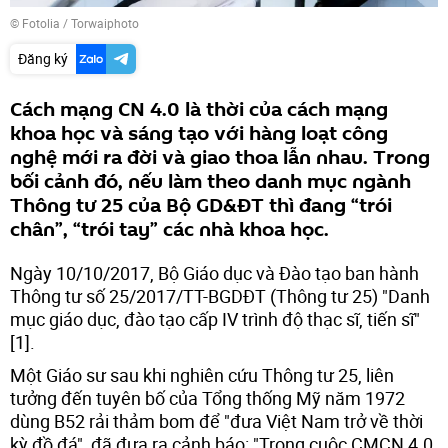
©
Fotolia
/ Torwaiphoto
Đăng ký
Cách mạng CN 4.0 là thời của cách mạng
khoa học và sáng tạo với hàng loạt công
nghệ mới ra đời và giao thoa lẫn nhau. Trong
bối cảnh đó, nếu làm theo danh mục ngành
Thông tư 25 của Bộ GD&ĐT thì đang “trói
chân”, “trói tay” các nhà khoa học.
Ngày 10/10/2017, Bộ Giáo dục và Đào tạo ban hành
Thông tư số 25/2017/TT-BGDĐT (Thông tư 25) "Danh
mục giáo dục, đào tạo cấp IV trình độ thạc sĩ, tiến sĩ"
[1].
Một Giáo sư sau khi nghiên cứu Thông tư 25, liên
tưởng đến tuyên bố của Tổng thống Mỹ năm 1972
dùng B52 rải thảm bom để "đưa Việt Nam trở về thời
kỳ đồ đá", đã đưa ra cảnh báo: "Trong cuộc CMCN 4.0,