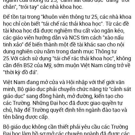
chân", "trói tay" các nhà khoa học.
Để tồn tại trong "khuôn viên thông tư 25, các nhà khoa
học chỉ còn biết "tái chế rác thải khoa học". Từ các đề
tài khoa học đã được nghiệm thu cất vào ngăn kéo,
các giáo viên hướng dẫn và NCS tìm cách "xào nấu
tinh xảo" để biến thành một đề tài khác sao cho nội
dung nghiên cứu nằm trong danh mục Thông tư
25.Với cách sử dụng "tái chế rác thải khoa học", không
cần đến B52 của Mỹ, sớm muộn Việt Nam cũng trở về
"thời kỳ đồ đá".
Việt Nam đang mở cửa và Hội nhập với thế giới văn
minh, Bộ giáo dục phải chuyển chức năng từ "cảnh sát
giáo dục" sang đồng hành, mở đường, kiến tạo cho
các Trường. Những Đại học đã được giao quyền tự
chủ, hãy để Trường quyết định tên ngành đào tạo và
tên bằng được cấp.
Bộ giáo dục không cần thiết phải yêu cầu các Trường
Đại học làm hồ sơ mở các chuyên ngành đã được các