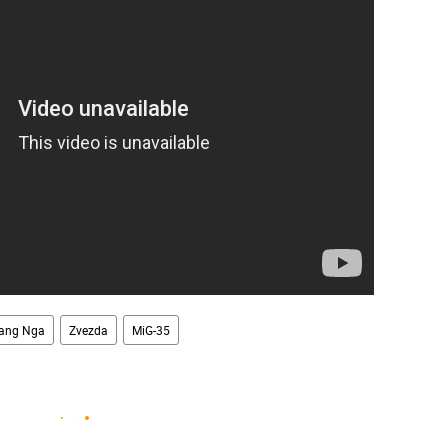
bang Nga
Zvezda
MiG-35