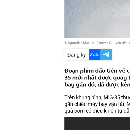
© Sputnik / Maksim Blinov
/
Chuyển đến 
Đăng ký
Đoạn phim đầu tiên về 
35 mới nhất được quay 
bay gần đó, đã được kê
Trên khung hình, MiG-35 thực
gần chiếc máy bay vận tải.
quả bom có điều khiển tự dẫ