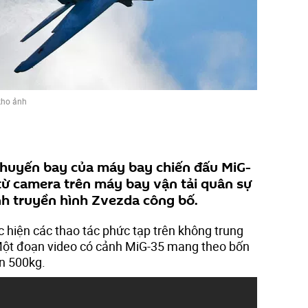
kho ảnh
chuyến bay của máy bay chiến đấu MiG-
từ camera trên máy bay vận tải quân sự
nh truyền hình Zvezda công bố.
 hiện các thao tác phức tạp trên không trung
 Một đoạn video có cảnh MiG-35 mang theo bốn
n 500kg.