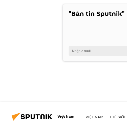
"Bản tin Sputnik"
Việt Nam
VIỆT NAM
THẾ GIỚI