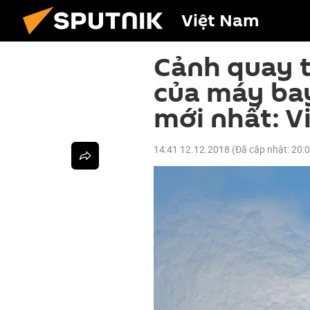
Việt Nam
Cảnh quay t
của máy bay
mới nhất: V
14:41 12.12.2018
(Đã cập nhật:
20: