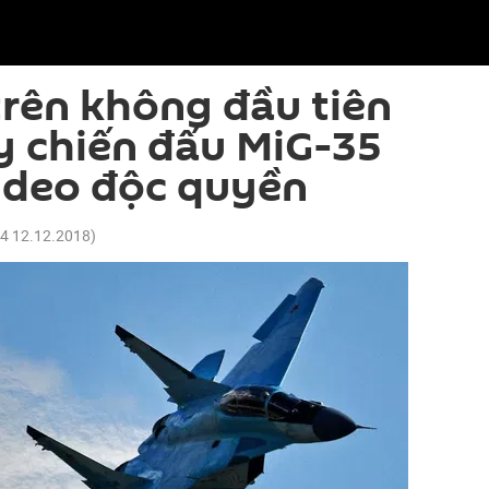
rên không đầu tiên
 chiến đấu MiG-35
ideo độc quyền
04 12.12.2018
)