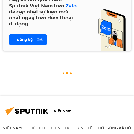
Sputnik Việt Nam trên
Zalo
để cập nhật sự kiện mới
nhất ngay trên điện thoại
di động
Đăng ký
Việt Nam
VIỆT NAM
THẾ GIỚI
CHÍNH TRỊ
KINH TẾ
ĐỜI SỐNG XÃ HỘI