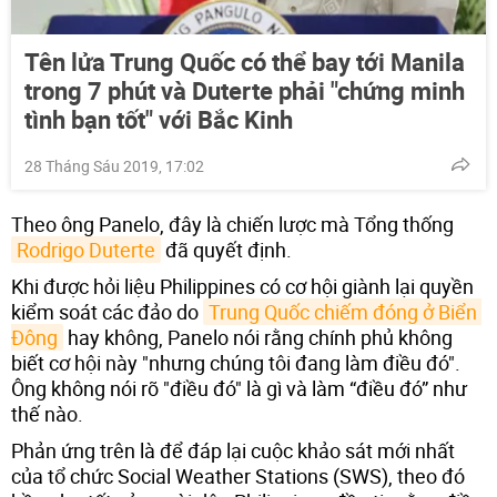
Tên lửa Trung Quốc có thể bay tới Manila
trong 7 phút và Duterte phải "chứng minh
tình bạn tốt" với Bắc Kinh
28 Tháng Sáu 2019, 17:02
Theo ông Panelo, đây là chiến lược mà Tổng thống
Rodrigo Duterte
đã quyết định.
Khi được hỏi liệu Philippines có cơ hội giành lại quyền
kiểm soát các đảo do
Trung Quốc chiếm đóng ở Biển 
Đông
hay không, Panelo nói rằng chính phủ không
biết cơ hội này "nhưng chúng tôi đang làm điều đó".
Ông không nói rõ "điều đó" là gì và làm “điều đó” như
thế nào.
Phản ứng trên là để đáp lại cuộc khảo sát mới nhất
của tổ chức Social Weather Stations (SWS), theo đó