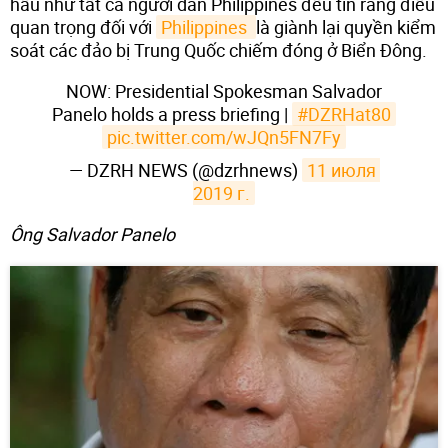
hầu như tất cả người dân Philippines đều tin rằng điều
quan trọng đối với
Philippines 
là giành lại quyền kiểm
soát các đảo bị Trung Quốc chiếm đóng ở Biển Đông.
NOW: Presidential Spokesman Salvador
Panelo holds a press briefing |
#DZRHat80
pic.twitter.com/wJQn5FN7Fy
— DZRH NEWS (@dzrhnews)
11 июля 
2019 г.
​Ông Salvador Panelo