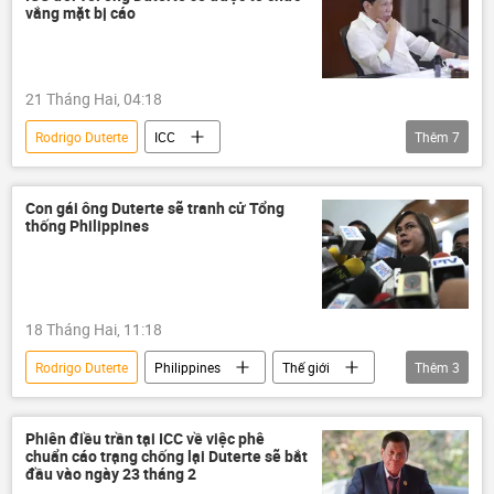
Pháp luật
Liên Hợp Quốc
vắng mặt bị cáo
21 Tháng Hai, 04:18
Rodrigo Duterte
ICC
Thêm
7
Tòa án Hình sự Quốc tế (ICC)
Thế giới
Chính trị
Philippines
Tòa án
Con gái ông Duterte sẽ tranh cử Tổng
thống Philippines
Tòa án Hình sự quốc tế
Pháp luật
18 Tháng Hai, 11:18
Rodrigo Duterte
Philippines
Thế giới
Thêm
3
Chính trị
bầu cử
cuộc bầu cử tổng thống
Phiên điều trần tại ICC về việc phê
chuẩn cáo trạng chống lại Duterte sẽ bắt
đầu vào ngày 23 tháng 2