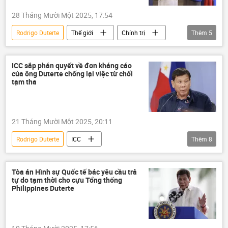
28 Tháng Mười Một 2025, 17:54
Rodrigo Duterte
Thế giới
Chính trị
Thêm
5
ICC
Tòa án Hình sự Quốc tế (ICC)
Pháp luật
luật
Philippines
ICC sắp phán quyết về đơn kháng cáo
của ông Duterte chống lại việc từ chối
tạm tha
21 Tháng Mười Một 2025, 20:11
Rodrigo Duterte
ICC
Thêm
8
Tòa án Hình sự Quốc tế (ICC)
Chính trị
Thế giới
Tòa The Hague
Tòa án Hình sự Quốc tế bác yêu cầu trả
tự do tạm thời cho cựu Tổng thống
Philippines
ma túy
Hà Lan
Philippines Duterte
nghi phạm