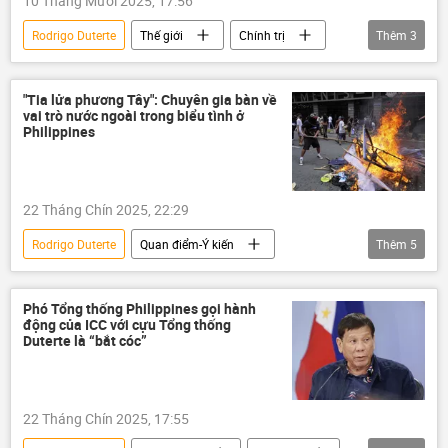
10 Tháng Mười 2025, 17:56
Rodrigo Duterte
Thế giới
Chính trị
Thêm
3
ICC
Tòa án Hình sự Quốc tế (ICC)
Philippines
"Tia lửa phương Tây": Chuyên gia bàn về
vai trò nước ngoài trong biểu tình ở
Philippines
22 Tháng Chín 2025, 22:29
Rodrigo Duterte
Quan điểm-Ý kiến
Thêm
5
chuyên gia
Chính trị
Philippines
cuộc biểu tình
phương Tây
Phó Tổng thống Philippines gọi hành
động của ICC với cựu Tổng thống
Duterte là “bắt cóc”
22 Tháng Chín 2025, 17:55