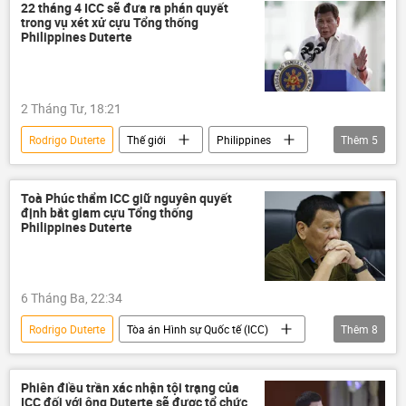
ICC
Chính trị
22 tháng 4 ICC sẽ đưa ra phán quyết
trong vụ xét xử cựu Tổng thống
Philippines Duterte
2 Tháng Tư, 18:21
Rodrigo Duterte
Thế giới
Philippines
Thêm
5
Chính trị
ICC
Tòa án Hình sự Quốc tế (ICC)
xét xử
Toà Phúc thẩm ICC giữ nguyên quyết
định bắt giam cựu Tổng thống
Pháp luật
Philippines Duterte
6 Tháng Ba, 22:34
Rodrigo Duterte
Tòa án Hình sự Quốc tế (ICC)
Thêm
8
Philippines
Thế giới
thông tin
Chính trị
bắt giữ
ma túy
Phiên điều trần xác nhận tội trạng của
ICC đối với ông Duterte sẽ được tổ chức