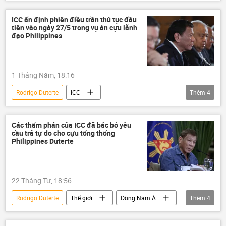
Tòa án Hình sự Quốc tế (ICC)
Thế giới
ICC ấn định phiên điều trần thủ tục đầu
tiên vào ngày 27/5 trong vụ án cựu lãnh
đạo Philippines
1 Tháng Năm, 18:16
Rodrigo Duterte
ICC
Thêm
4
Tòa án Hình sự Quốc tế (ICC)
Philippines
Thế giới
Chính trị
Các thẩm phán của ICC đã bác bỏ yêu
cầu trả tự do cho cựu tổng thống
Philippines Duterte
22 Tháng Tư, 18:56
Rodrigo Duterte
Thế giới
Đông Nam Á
Thêm
4
Philippines
Tòa án Hình sự Quốc tế (ICC)