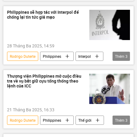
Philippines
ISS
Tòa án Hình sự quốc tế
Philippines sẽ hợp tác với Interpol để
chống lại tin tức giả mạo
28 Tháng Ba 2025, 14:59
Rodrigo Duterte
Philippines
Interpol
Thêm
3
Chính trị
Thế giới
Tòa án Hình sự Quốc tế (ICC)
Thượng viện Philippines mở cuộc điều
tra về vụ bắt giữ cựu tổng thống theo
lệnh của ICC
21 Tháng Ba 2025, 16:33
Rodrigo Duterte
Philippines
Thế giới
Thêm
3
điều tra
Pháp luật