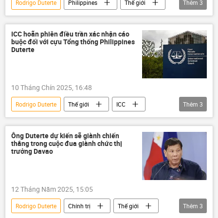
Rodrigo Duterte
Philippines
Thế giới
Thêm
3
Chính trị
ICC
Tòa án Hình sự Quốc tế (ICC)
ICC hoãn phiên điều trần xác nhận cáo
buộc đối với cựu Tổng thống Philippines
Duterte
10 Tháng Chín 2025, 16:48
Rodrigo Duterte
Thế giới
ICC
Thêm
3
Tòa án Hình sự Quốc tế (ICC)
Chính trị
Philippines
Ông Duterte dự kiến sẽ giành chiến
thắng trong cuộc đua giành chức thị
trưởng Davao
12 Tháng Năm 2025, 15:05
Rodrigo Duterte
Chính trị
Thế giới
Thêm
3