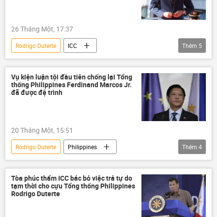
26 Tháng Một, 17:37
Rodrigo Duterte
ICC
Thêm
5
Tòa án Hình sự Quốc tế (ICC)
Thế giới
Chính trị
Philippines
Pháp luật
Vụ kiện luận tội đầu tiên chống lại Tổng
thống Philippines Ferdinand Marcos Jr.
đã được đệ trình
20 Tháng Một, 15:51
Rodrigo Duterte
Philippines
Thêm
4
Ferdinand Romualdez Marcos Jr.
Chính trị
Thế giới
Tòa án Hình sự Quốc tế (ICC)
Tòa phúc thẩm ICC bác bỏ việc trả tự do
tạm thời cho cựu Tổng thống Philippines
Rodrigo Duterte