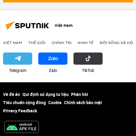
Việt Nam
VIỆT NAM
THẾ GIỚI
CHÍNH TRỊ
KINH TẾ
ĐỜI SỐNG XÃ HỘI
Telegram
Zalo
ТikТоk
Về đề án
Qui định sử dụng tư liệu
Phản hồi
Tiêu chuẩn cộng đồng
Cookie
Chính sách bảo mật
Privacy Feedback