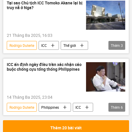
Tòa án Hình sự Quốc tế (ICC)
Tại sao Chủ tịch ICC Tomoko Akane lại bị
truy nã ở Nga?
21 Tháng Ba 2025, 16:03
Rodrigo Duterte
ICC
Thế giới
Thêm
3
Philippines
Vladimir Putin
Donbass
ICC ấn định ngày điều trần xác nhận cáo
buộc chống cựu tổng thống Philippines
14 Tháng Ba 2025, 23:04
Rodrigo Duterte
Philippines
ICC
Thêm
6
Tòa The Hague
bắt giữ
Thế giới
Chính trị
thông tin
phương Tây
Thêm 20 bài viết