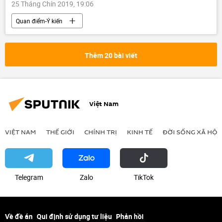
25 Tháng Chín 2019, 19:06
Quan điểm-Ý kiến
Thêm 20 bài viết
Việt Nam
VIỆT NAM
THẾ GIỚI
CHÍNH TRỊ
KINH TẾ
ĐỜI SỐNG XÃ HỘI
Telegram
Zalo
ТikТоk
Về đề án
Qui định sử dụng tư liệu
Phản hồi