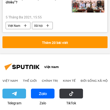
chiêu”?
5 Tháng Ba 2021, 15:55
Việt Nam
Xã hội
Thêm 20 bài viết
Việt Nam
VIỆT NAM
THẾ GIỚI
CHÍNH TRỊ
KINH TẾ
ĐỜI SỐNG XÃ HỘI
Telegram
Zalo
ТikТоk