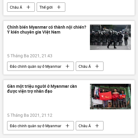
Châu Á
Thế giới
Đại dịch COVID-19
Chính biến Myanmar có thành nội chiến?
Ý kiến chuyên gia Việt Nam
5 Tháng Ba 2021, 21:43
Đảo chính quân sự ở Myanmar
Châu Á
Thế giới
Gần một triệu người ở Myanmar cần
được viện trợ nhân đạo
5 Tháng Ba 2021, 21:12
Đảo chính quân sự ở Myanmar
Châu Á
Thế giới