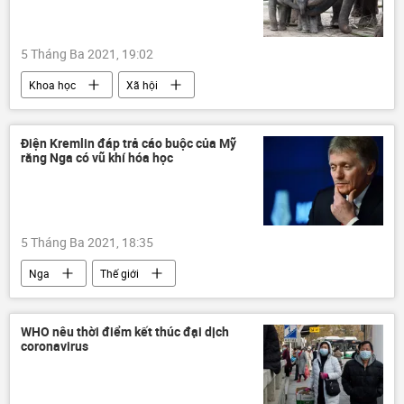
5 Tháng Ba 2021, 19:02
Khoa học
Xã hội
Quan điểm-Ý kiến
Điện Kremlin đáp trả cáo buộc của Mỹ
rằng Nga có vũ khí hóa học
5 Tháng Ba 2021, 18:35
Nga
Thế giới
WHO nêu thời điểm kết thúc đại dịch
coronavirus