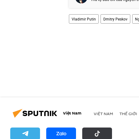
Vladimir Putin
Dmitry Peskov
N
Việt Nam
VIỆT NAM
THẾ GIỚI