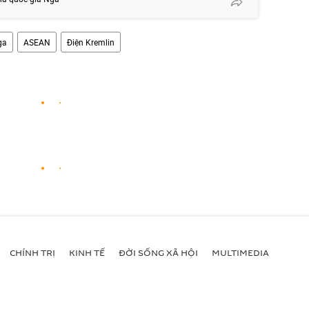
ga
ASEAN
Điện Kremlin
CHÍNH TRỊ
KINH TẾ
ĐỜI SỐNG XÃ HỘI
MULTIMEDIA