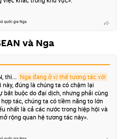
 việc khác trong khu vực».
hủ quốc gia Nga
SEAN và Nga
 thì...
Nga đang ở vị thế tương tác với
 này, đúng là chúng ta có chậm lại
ự bắt buộc do đại dịch, nhưng phải cùng
hợp tác, chúng ta có tiềm năng to lớn
ếu nhất là cả các nước trong hiệp hội và
mở rộng quan hệ tương tác này».
hủ quốc gia Nga