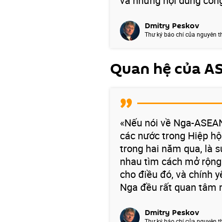
và những nội dung công
Dmitry Peskov
Thư ký báo chí của nguyên t
Quan hệ của A
«Nếu nói về Nga-ASEAN,
các nước trong Hiệp hội
trong hai năm qua, là s
nhau tìm cách mở rộng 
cho điều đó, và chính y
Nga đều rất quan tâm 
Dmitry Peskov
Thư ký báo chí của nguyên t