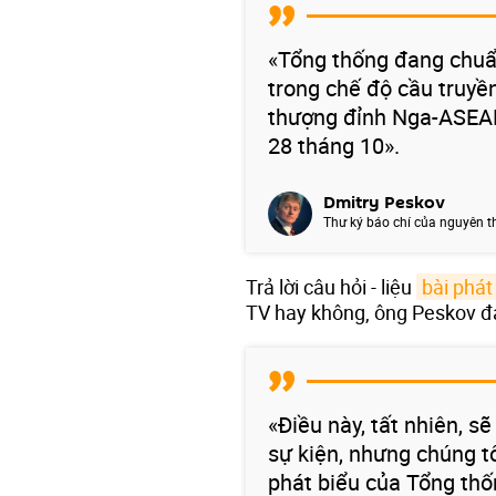
«Tổng thống đang chuẩ
trong chế độ cầu truyền
thượng đỉnh Nga-ASEAN 
28 tháng 10».
Dmitry Peskov
Thư ký báo chí của nguyên t
Trả lời câu hỏi - liệu
bài phát
TV hay không, ông Peskov đ
«Điều này, tất nhiên, s
sự kiện, nhưng chúng tô
phát biểu của Tổng thố