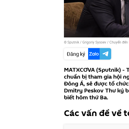
© Sputnik / Grigoriy Sysoev
/
Chuyển đến 
Đăng ký
MATXCƠVA (Sputnik) - T
chuẩn bị tham gia hội 
Đông Á, sẽ được tổ chức
Dmitry Peskov Thư ký b
biết hôm thứ Ba.
Các vấn đề về t