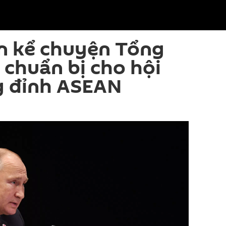
n kể chuyện Tổng
 chuẩn bị cho hội
g đỉnh ASEAN